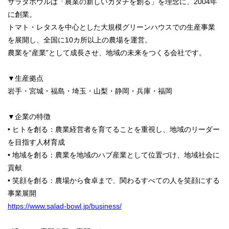
サラダボウルは「農業の新しいカタチを創る」を理念に、2004年
に創業。
トマト・レタスを中心とした大規模グリーンハウスでの生産事業
を展開し、全国に10カ所以上の農場を運営。
農業を“産業”として成長させ、地域の未来をつくる会社です。
▼生産拠点
岩手・宮城・福島・埼玉・山梨・静岡・兵庫・福岡
▼企業の特徴
• ヒトを創る：農業経営者を育てることを重視し、地域のリーダー
を目指す人材育成
• 地域を創る：農業を地域のハブ産業として位置づけ、地域社会に
貢献
• 笑顔を創る：農場から食卓まで、関わるすべての人を笑顔にする
事業展開
https://www.salad-bowl.jp/business/