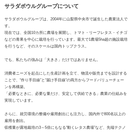
サラダボウルグループについて
サラダボウルグループは、2004年に山梨県中央市で誕生した農業法人で
す。
現在では、全国10カ所に農場を展開し、トマト・リーフレタス・イチゴ
などの青果を中心に栽培を行っています。最大で1農場5ha超の施設栽培
を行うなど、そのスケールは国内トップクラス。
でも、私たちの強みは「大きさ」だけではありません。
消費者ニーズを起点にした生産計画を立て、物流や販売までを設計する
ことで、“作り手目線”と“届け手目線”の両方からフードバリューチェー
ンを再構築。
「必要なときに、必要な量だけ、安定して供給できる」農業の仕組みを
実現しています。
さらに、就労環境の整備や雇用創出にも注力し、国内外で800名以上の
雇用を創出。
収穫量が露地栽培の3～5倍にもなる“動くレタス農場”など、先端テクノ