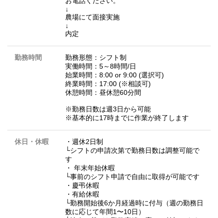
お電話ください。
↓
農場にて面接実施
↓
内定
勤務時間
勤務形態：シフト制
実働時間：5～8時間/日
始業時間：8:00 or 9:00 (選択可)
終業時間：17:00 (※相談可)
休憩時間：昼休憩60分間
※勤務日数は週3日から可能
※基本的に17時までに作業が終了します
休日・休暇
・週休2日制
└シフトの申請次第で勤務日数は調整可能で
す
・ 年末年始休暇
└事前のシフト申請で自由に取得が可能です
・慶弔休暇
・有給休暇
└勤務開始後6か月経過時に付与（週の勤務日
数に応じて年間1〜10日）