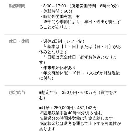
勤務時間
・8:00～17:00 （所定労働時間：8時間0分）
・休憩時間：60分
・時間外労働有無：有
※部門や季節により、早出・遅出が発生す
ることがあります
休日・休暇
・週休2日制（シフト制）
└ 基本は【土・日】または【日・月】がお
休みとなります
└ 日曜は完全休日（必ずお休みとなりま
す）
・年末年始休暇あり
・年次有給休暇：10日～（入社6か月経過後
に付与）
想定給与
■想定年収：350万円～640万円（賞与を含
む）
■月給：250,000円～457,142円
※固定残業手当40時間分/月を含む
※超過分の時間外労働は別途支給します
※記載金額は選考を通じて上下する可能性が
あります