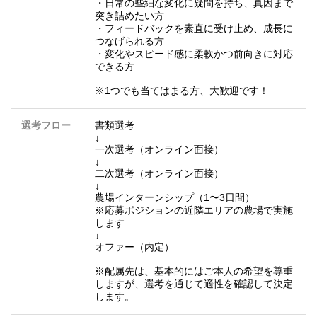
・日常の些細な変化に疑問を持ち、真因まで
突き詰めたい方
・フィードバックを素直に受け止め、成長に
つなげられる方
・変化やスピード感に柔軟かつ前向きに対応
できる方
※1つでも当てはまる方、大歓迎です！
選考フロー
書類選考
↓
一次選考（オンライン面接）
↓
二次選考（オンライン面接）
↓
農場インターンシップ（1〜3日間）
※応募ポジションの近隣エリアの農場で実施
します
↓
オファー（内定）
※配属先は、基本的にはご本人の希望を尊重
しますが、選考を通じて適性を確認して決定
します。