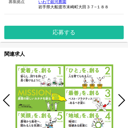
募集拠点
いわて銀河農園
岩手県大船渡市末崎町大田３７−１８８
応募する
関連求人