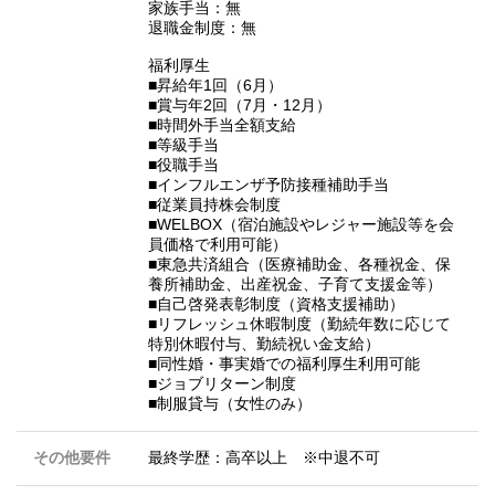
家族手当：無
退職金制度：無
福利厚生
■昇給年1回（6月）
■賞与年2回（7月・12月）
■時間外手当全額支給
■等級手当
■役職手当
■インフルエンザ予防接種補助手当
■従業員持株会制度
■WELBOX（宿泊施設やレジャー施設等を会
員価格で利用可能）
■東急共済組合（医療補助金、各種祝金、保
養所補助金、出産祝金、子育て支援金等）
■自己啓発表彰制度（資格支援補助）
■リフレッシュ休暇制度（勤続年数に応じて
特別休暇付与、勤続祝い金支給）
■同性婚・事実婚での福利厚生利用可能
■ジョブリターン制度
■制服貸与（女性のみ）
その他要件
最終学歴：高卒以上 ※中退不可