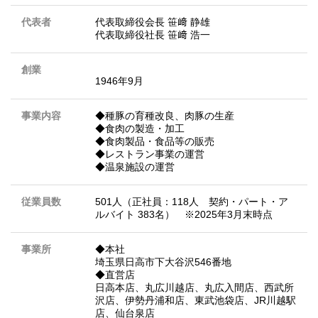
代表者
代表取締役会長 笹﨑 静雄
代表取締役社長 笹﨑 浩一
創業
1946年9月
事業内容
◆種豚の育種改良、肉豚の生産
◆食肉の製造・加工
◆食肉製品・食品等の販売
◆レストラン事業の運営
◆温泉施設の運営
従業員数
501人（正社員：118人 契約・パート・ア
ルバイト 383名） ※2025年3月末時点
事業所
◆本社
埼玉県日高市下大谷沢546番地
◆直営店
日高本店、丸広川越店、丸広入間店、西武所
沢店、伊勢丹浦和店、東武池袋店、JR川越駅
店、仙台泉店