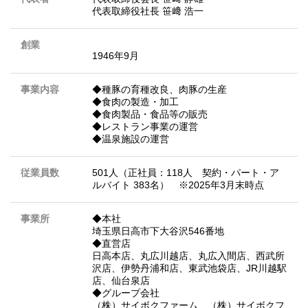
代表取締役社長 笹﨑 浩一
創業
1946年9月
事業内容
◆種豚の育種改良、肉豚の生産
◆食肉の製造・加工
◆食肉製品・食品等の販売
◆レストラン事業の運営
◆温泉施設の運営
従業員数
501人（正社員：118人 契約・パート・ア
ルバイト 383名） ※2025年3月末時点
事業所
◆本社
埼玉県日高市下大谷沢546番地
◆直営店
日高本店、丸広川越店、丸広入間店、西武所
沢店、伊勢丹浦和店、東武池袋店、JR川越駅
店、仙台泉店
◆グループ会社
（株）サイボクファーム、（株）サイボクフ