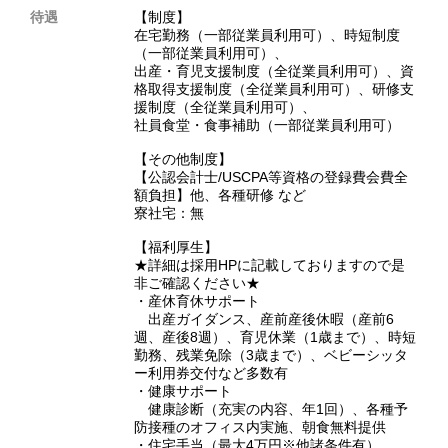
待遇
【制度】
在宅勤務（一部従業員利用可）、時短制度
（一部従業員利用可）、
出産・育児支援制度（全従業員利用可）、資
格取得支援制度（全従業員利用可）、研修支
援制度（全従業員利用可）、
社員食堂・食事補助（一部従業員利用可）
【その他制度】
【公認会計士/USCPA等資格の登録費会費全
額負担】他、各種研修 など
寮社宅：無
【福利厚生】
★詳細は採用HPに記載しておりますので是
非ご確認ください★
・産休育休サポート
出産ガイダンス、産前産後休暇（産前6
週、産後8週）、育児休業（1歳まで）、時短
勤務、残業免除（3歳まで）、ベビーシッタ
ー利用券交付など多数有
・健康サポート
健康診断（充実の内容、年1回）、各種予
防接種のオフィス内実施、朝食無料提供
・住宅手当（最大4万円※他諸条件有）