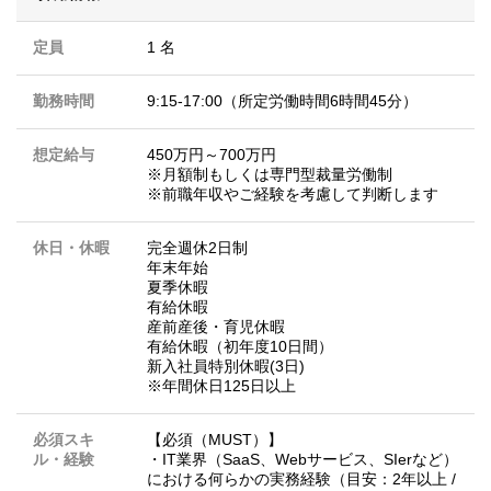
定員
1 名
勤務時間
9:15-17:00（所定労働時間6時間45分）
想定給与
450万円～700万円
※月額制もしくは専門型裁量労働制
※前職年収やご経験を考慮して判断します
休日・休暇
完全週休2日制
年末年始
夏季休暇
有給休暇
産前産後・育児休暇
有給休暇（初年度10日間）
新入社員特別休暇(3日)
※年間休日125日以上
必須スキ
【必須（MUST）】
ル・経験
・IT業界（SaaS、Webサービス、SIerなど）
における何らかの実務経験（目安：2年以上 /