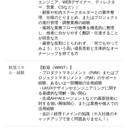
エンジニア、WEBデザイナー、ディレクタ
ー、営業、CSなど））
・顧客や社内ステークホルダーとの要件整
理、仕様のとりまとめ、またはプロジェクト
の進行管理・調整業務の経験
・複雑な業務フローや物事を構造的に整理
し、他者に分かりやすく翻訳・伝達すること
が得意な方
・厳密な役割にとらわれず、「何でもやって
みよう」という高い成長意欲と主体的なオー
ナーシップを持てる方
歓迎スキ
【歓迎（WANT）】
ル・経験
・プロダクトマネジメント（PdM）またはプ
ロジェクトマネジメント（PjM）のサポート
経験、あるいは一部機能の企画経験
・UI/UXデザインやエンジニアリングに関す
る基礎的な理解・強い関心
・生成AIやAIエージェントなどの最新技術に
対する強い興味関心、または業務や個人での
活用経験
・会計 / 経理ドメインの知識（※入社後のキ
ャッチアップで全く問題ありません！）