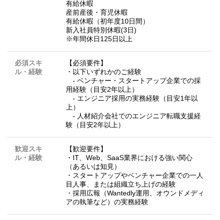
有給休暇
産前産後・育児休暇
有給休暇（初年度10日間）
新入社員特別休暇(3日)
※年間休日125日以上
必須スキ
【必須要件】
ル・経験
・以下いずれかのご経験
- ベンチャー・スタートアップ企業での採
用経験（目安2年以上）
- エンジニア採用の実務経験（目安1年以
上）
- 人材紹介会社でのエンジニア転職支援経
験（目安2年以上）
歓迎スキ
【歓迎要件】
ル・経験
・IT、Web、SaaS業界における強い関心
（あるいは知見）
・スタートアップやベンチャー企業での一人
目人事、または組織立ち上げの経験
・採用広報（Wantedly運用、オウンドメディ
アの執筆など）の実務経験