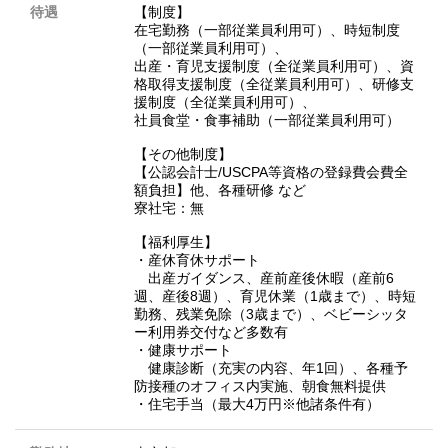
待遇
【制度】
在宅勤務（一部従業員利用可）、時短制度
（一部従業員利用可）、
出産・育児支援制度（全従業員利用可）、資
格取得支援制度（全従業員利用可）、研修支
援制度（全従業員利用可）、
社員食堂・食事補助（一部従業員利用可）
【その他制度】
【公認会計士/USCPA等資格の登録費会費全
額負担】他、各種研修 など
寮社宅：無
【福利厚生】
・産休育休サポート
出産ガイダンス、産前産後休暇（産前6
週、産後8週）、育児休業（1歳まで）、時短
勤務、残業免除（3歳まで）、ベビーシッタ
ー利用券交付など多数有
・健康サポート
健康診断（充実の内容、年1回）、各種予
防接種のオフィス内実施、朝食無料提供
・住宅手当（最大4万円※他諸条件有）