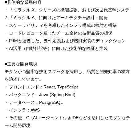
■具体的な業務内容
・「ミラクル X」シリーズの機能拡張、および次世代基幹システ
ム「ミラクル A」に向けたアーキテクチャ設計・開発
・スケーラビリティを考慮したインフラ構成の検討と構築
・コードレビューを通じたチーム全体の技術品質の担保
・PdMと連携した、要件定義および機能実装のディレクション
・AI活用（自動仕訳等）に向けた技術的な検証と実装
■主要な開発環境
モダンかつ堅牢な技術スタックを採用し、品質と開発効率の双方
を追求しています。
・フロントエンド：React, TypeScript
・バックエンド：Java (Spring Boot)
・データベース：PostgreSQL
・インフラ：AWS
・その他：Git,AIエージェント付きIDEなどを活用したモダンなチ
ーム開発環境