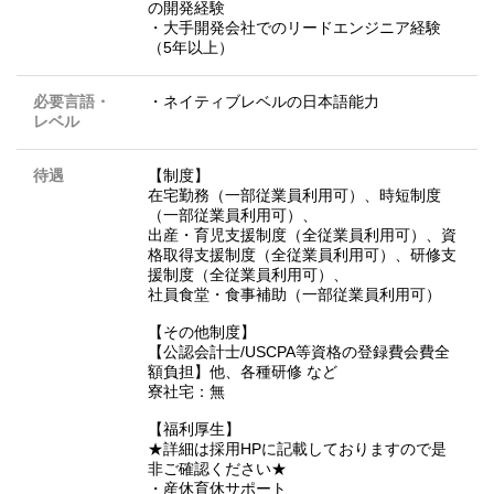
の開発経験
・大手開発会社でのリードエンジニア経験
（5年以上）
必要言語・
・ネイティブレベルの日本語能力
レベル
待遇
【制度】
在宅勤務（一部従業員利用可）、時短制度
（一部従業員利用可）、
出産・育児支援制度（全従業員利用可）、資
格取得支援制度（全従業員利用可）、研修支
援制度（全従業員利用可）、
社員食堂・食事補助（一部従業員利用可）
【その他制度】
【公認会計士/USCPA等資格の登録費会費全
額負担】他、各種研修 など
寮社宅：無
【福利厚生】
★詳細は採用HPに記載しておりますので是
非ご確認ください★
・産休育休サポート