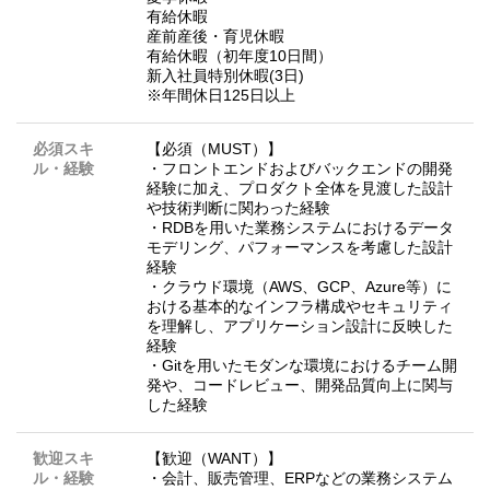
有給休暇
産前産後・育児休暇
有給休暇（初年度10日間）
新入社員特別休暇(3日)
※年間休日125日以上
必須スキ
【必須（MUST）】
ル・経験
・フロントエンドおよびバックエンドの開発
経験に加え、プロダクト全体を見渡した設計
や技術判断に関わった経験
・RDBを用いた業務システムにおけるデータ
モデリング、パフォーマンスを考慮した設計
経験
・クラウド環境（AWS、GCP、Azure等）に
おける基本的なインフラ構成やセキュリティ
を理解し、アプリケーション設計に反映した
経験
・Gitを用いたモダンな環境におけるチーム開
発や、コードレビュー、開発品質向上に関与
した経験
歓迎スキ
【歓迎（WANT）】
ル・経験
・会計、販売管理、ERPなどの業務システム