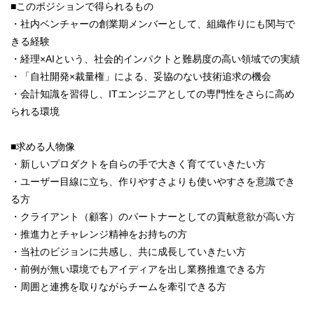
■このポジションで得られるもの
・社内ベンチャーの創業期メンバーとして、組織作りにも関与で
きる経験
・経理×AIという、社会的インパクトと難易度の高い領域での実績
・「自社開発×裁量権」による、妥協のない技術追求の機会
・会計知識を習得し、ITエンジニアとしての専門性をさらに高め
られる環境
■求める人物像
・新しいプロダクトを自らの手で大きく育てていきたい方
・ユーザー目線に立ち、作りやすさよりも使いやすさを意識でき
る方
・クライアント（顧客）のパートナーとしての貢献意欲が高い方
・推進力とチャレンジ精神をお持ちの方
・当社のビジョンに共感し、共に成長していきたい方
・前例が無い環境でもアイディアを出し業務推進できる方
・周囲と連携を取りながらチームを牽引できる方