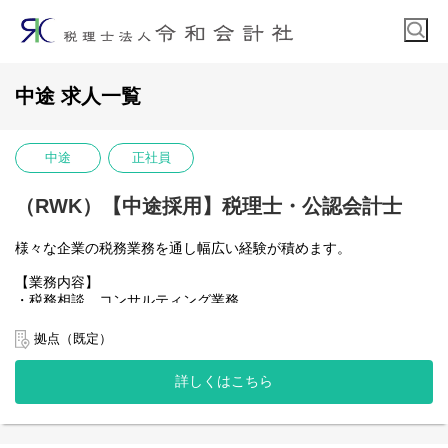
中途 求人一覧
中途
正社員
（RWK）【中途採用】税理士・公認会計士
様々な企業の税務業務を通し幅広い経験が積めます。
【業務内容】
・税務相談、コンサルティング業務
・税務デューデリジェンス
・税金計算
拠点（既定）
・各種税務申告書作成
・年末調整、確定申告業務
詳しくはこちら
・法人設立に関する手続き及び届出
【当社で働くポイント】
・大手・上場企業の税務を経験することができる