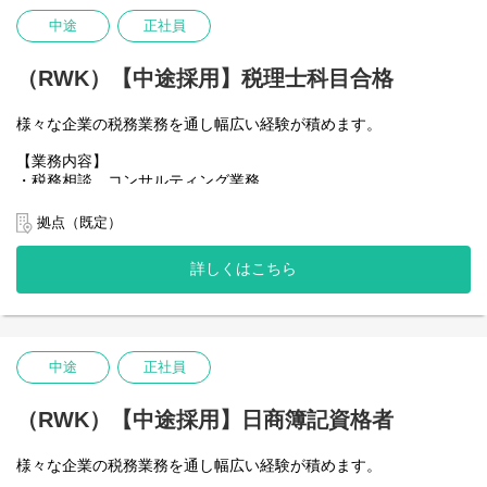
・一部ではなくクライアントの税務に一環して携わることができ
中途
正社員
る
・結婚・育児などライフプランの変化があっても安心してキャリ
アを積めるよう環境整備充実
（RWK）【中途採用】税理士科目合格
様々な企業の税務業務を通し幅広い経験が積めます。
【業務内容】
・税務相談、コンサルティング業務
・税務デューデリジェンス
・税金計算
拠点（既定）
・各種税務申告書作成
・年末調整、確定申告業務
詳しくはこちら
・法人設立に関する手続き及び届出
【当社で働くポイント】
・大手・上場企業の税務を経験することができる
・一部ではなくクライアントの税務に一環して携わることができ
中途
正社員
る
・結婚・育児などライフプランの変化があっても安心してキャリ
アを積めるよう環境整備充実
（RWK）【中途採用】日商簿記資格者
様々な企業の税務業務を通し幅広い経験が積めます。