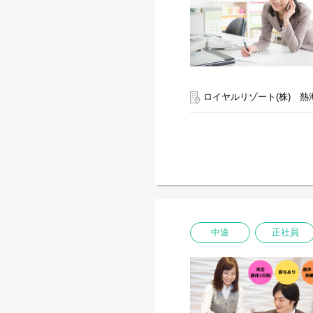
ロイヤルリゾート(株) 熱
中途
正社員