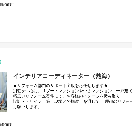
熱海、伊東、箱根、軽井沢といった由緒あるリゾート地で40年、
海駅前店
誇るロイヤルリゾートで一緒に働きませんか？
【具体的には】
リゾート物件を「売りたい」方と「買いたい」方を繋げるお仕
【ある1日の流れ】
出社、朝礼
▼
反響対応／営業活動
お客様からのお問合せ対応や来店される場合の日程調整など
▼
内見にご案内
インテリアコーディネーター（熱海）
日によってお客様を現地へお連れすることも。
1回につき2から3件程の物件をまわります。
★リフォーム部門のサポート全般をお任せします★
※お客様は首都圏にお住まいの方が中心
別荘を中心に、リゾートマンションや中古マンション、一戸建
▼
幅広いリフォーム案件にて、お客様のイメージを汲み取り、
設計・デザイン・施工現場との橋渡しを通して、 理想のリフォ
終礼
お願いします。
業務の振返りを行い帰宅！
【具体的なお仕事】
【完全未経験OK！】
◆お客様との打合せ
中途入社の8割が未経験なのでご安心ください！
海駅前店
◆現場視察