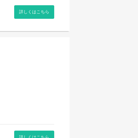
詳しくはこちら
喜んでいただけると「終わり
 しかも、その方がまた2
ん」と慕ってくださるのがう
 オーダーも具体的。 そこ
 一緒に働けるのを楽しみに
詳しくはこちら