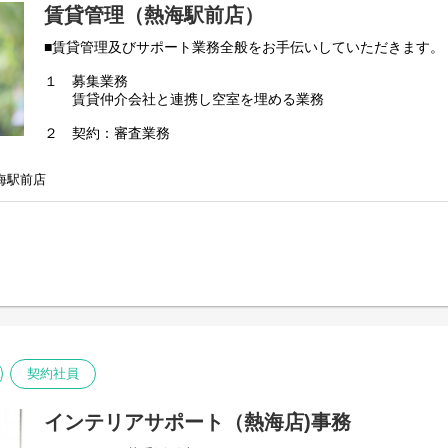
賃貸管理（熱海駅前店）
■賃貸管理及びサポート業務全般をお手伝いしていただきます。
１ 募集業務
賃貸仲介会社と連携し空室を埋める業務
２ 契約：審査業務
入居者の申込受付、審査、契約書作成、契約手続き（重要事
海駅前店
３ 入居者の更新業務
更新時期を迎える入居者への確認業務
４ 入居者の退去手続き
書類作成、退去立会い、敷金精算
５ 建物管理業務
設備の不具合対応、退去立会に伴う原状回復の提案（見積り
原状回復、ハウスクリーニング等業者手配、仕上がり確認
鍵の管理、オーナーへの提案、入居者への提案等
契約社員
■管理戸数10,000戸以上。
■賃貸に関する全般的な業務をオーナー様に代わって対応。
■仲介業者への営業活動等も行っていただきます。
インテリアサポート（熱海店)事務