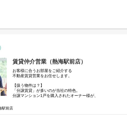
◆予算／見積もり作成
入社後はまずエリアを知ることからスタート。
◆リフォームプランの作成、内装デザイン・レイアウトの設計
物件の場所までお客様を車で案内するので
◆工事手配・職人との打合せ
取扱い物件やスーパーなどの場所を確認するなど
◆スケジュール管理
地図なしで運転できるようにしていきます。
◆施工の管理（工務店の手配・工事管理業務）
◆引渡し確認作業ほか
定期的な勉強会でリゾートならではの知識を知り
先輩の同行でお客様の案内方法や営業トークを実際に見て
スタッフからのコメント例
じっくり学びながら4か月から半年ほどで独り立ち！
--------------------------------------------------------
リフォームの間は、なかなか進行がうまくいかなくても 最後に
お客様が多いので独り立ち後もすぐに契約に繋がるなど
よければ全てよし」達成感とうれしい気持ちを味わえるんです。
無理なく仕事に慣れていけます。
度、3度と依頼をしてくださることもあり 「ロイヤルの秋山さ
れしくて。 しかも、みなさんリフォーム慣れしていることもあり
賃貸仲介営業（熱海駅前店）
100万円単位から数億円単位まで
から「じゃあどんな風にするか」と考えるのも、楽しいですよ。
物件バリエーションが多彩なのも
お客様に合うお部屋をご紹介する
しています！
お客様のご要望に応えやすいポイント！
不動産賃貸営業をお任せします。
【歓迎する人物像と当社のアピールポイント】
【扱う物件は？】
・学歴・職歴・資格不問
「分譲賃貸」が多いのが当社の特色。
・研修制度充実
分譲マンション1戸を購入されたオーナー様が、
・エリアを超えての転勤なし
賃貸物件として提供をしている部屋のことです。
・建築事務所での実務経験をお持ちの方。
・リフォーム会社にお勤めされていた方。
海駅前店
【具体的には？】
・プライベートと仕事の両立が可能
①プロモーション
・ハローワークにも掲載中！
物件の写真を撮影して、
インターネットに広告を掲載します。
エリア内で作成の atami royal-times