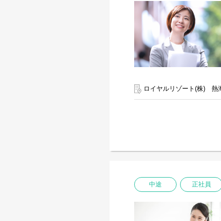
ロイヤルリゾート(株) 熱
中途
正社員