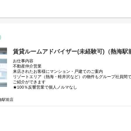
リフォーム部門
②物件の提案
https://atami-royal-times.jp/reform/
お客様のご要望をヒアリング。
それに合った物件をご紹介やご案内します。
③契約
書類を作成して契約します。
賃貸ルームアドバイザー(未経験可)（熱海駅
お仕事内容
不動産仲介営業
来店されたお客様にマンション・戸建てのご案内
リゾートエリア（熱海・軽井沢など）の物件もグループ社員間
ご紹介ができます
★100％反響営業で個人ノルマなし
＜アピールポイント＞
海駅前店
◎創業５０年以上、首都圏を中心にリゾートエリアまで
地域密着戦略を貫いてきている絶対的な安定感
◎転勤なし。現在住んでいるところ無理なく通えます。
◎業績賞与は年3回！成果がきちんと評価される体制が整ってい
◎業績賞与は足切りなく、一定のパーセントで年４回支給
◎完全週休二日制／育児休暇も取得者多数！