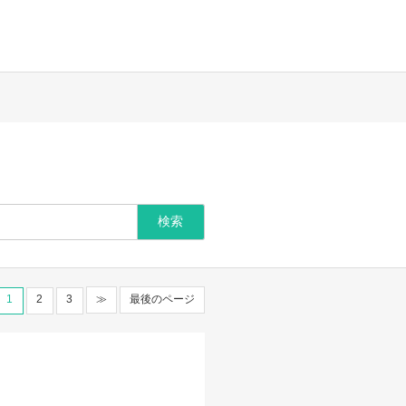
1
2
3
≫
最後のページ