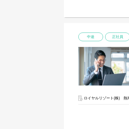
中途
正社員
ロイヤルリゾート(株) 熱