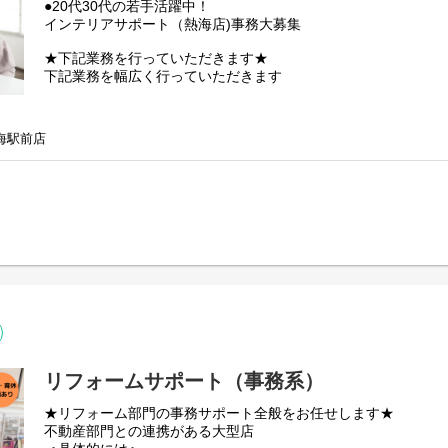
●20代30代の若手活躍中！
インテリアサポート（熱海店)事務大募集
★下記業務を行っていただきます★
下記業務を幅広く行っていただきます
・書類ファイリング、スキャン
・各種書類の管理
海駅前店
・伝票・請求書の発行
・データ入力・リスト作成
・営業不在時の一次接客、案内
・電話およびメール問い合わせの一次対応
土日祝勤務出来る方
リフォームサポート（事務系）
★リフォーム部門の事務サポート全般をお任せします★
不動産部門との連携がある大型店