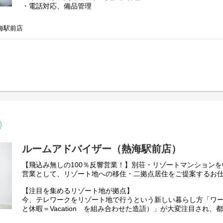
・電話対応、備品管理
・パソコンでの図面作成等
・複数名のリフォームプランナーのサポート全般
海駅前店
・管理組合挨拶
※使用ソフトは、「CAD」又は「VectorWorks」などを利用
エリア内で作成の atami royal-times
リフォーム部門
https://atami-royal-times.jp/reform/
ルームアドバイザー（熱海駅前店）
【飛込み無しの100％反響営業！】別荘・リゾートマンション
営業として、リゾート地への移住・二拠点居住をご提案するお
【注目を集めるリゾート地が拠点】
今、テレワークをリゾート地で行うという新しい暮らし方「ワー
と休暇＝Vacation を組み合わせた造語）」が大変注目され
然と都市機能を併せ持ったリゾート地のニーズが急増していま