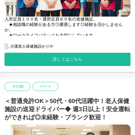
入所定員１００名・通所定員６０名の老健施設。
★相談職の経験がある方◎優遇します◎経験を活かしません
か。
★ワークライフバランスを大切にしています
【具体的なお仕事】
介護老人保健施設かりや
・利用者様の新規受け入れ
・在宅復帰の訪問指導
詳しくはこちら
・広報活動
・相談業務全般
＊職場見学大歓迎◎お気軽にお問合せください。
その他
パート
＜普通免許OK＞50代・60代活躍中！老人保健
施設の送迎ドライバー◆ 週3日以上！安全運転
ができれば◎未経験・ブランク歓迎！