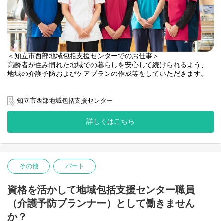
＜知立市西部地域包括支援センターでのお仕事＞
高齢者が住み慣れた地域での暮らしを安心して続けられるよう、
地域の介護予防およびケアプランの作成等をしていただきます。
【具体的には】
・地域の高齢者のケアプランの作成(事業対象者や要支援1、2の方
知立市西部地域包括支援センター
が対象)
・給付管理業務
詳しくはこちら
・定期的な訪問
・介護予防ケアマネジメント
・各関係機関との連携
その他
パート
資格を活かして地域包括支援センター職員
（介護予防プランナー）として働きません
か？