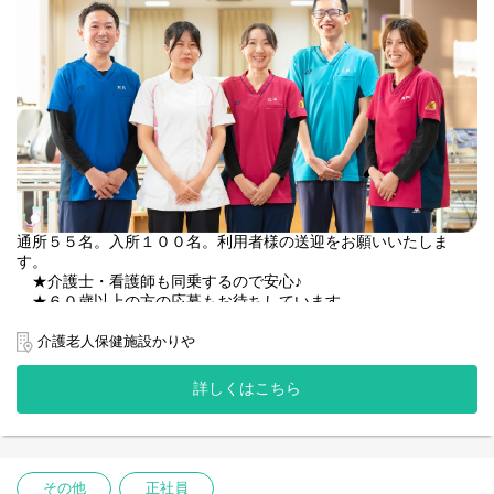
通所５５名。入所１００名。利用者様の送迎をお願いいたしま
す。
★介護士・看護師も同乗するので安心♪
★６０歳以上の方の応募もお待ちしています
介護老人保健施設かりや
【具体的なお仕事】
◎送迎車はハイエースです
詳しくはこちら
（朝） デイケア利用者様を介護士とともにご自宅までお迎え
（夕方）デイケア利用者様を介護士とともにご自宅にお送り
その他
正社員