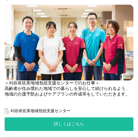
＜刈谷依佐美地域包括支援センターでのお仕事＞
高齢者が住み慣れた地域での暮らしを安心して続けられるよう、
地域の介護予防およびケアプランの作成等をしていただきます。
【具体的には】
・地域の高齢者のケアプランの作成(事業対象者や要支援1、2の方
刈谷依佐美地域包括支援センター
が対象)
・給付管理業務
詳しくはこちら
・定期的な訪問
・介護予防ケアマネジメント
・各関係機関との連携