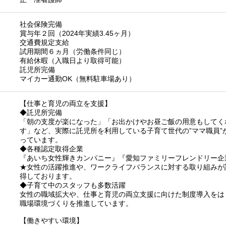
社会保険完備
賞与年２回（2024年実績3.45ヶ月）
交通費規定支給
試用期間６ヵ月（労働条件同じ）
有給休暇（入職日より取得可能）
託児所完備
マイカー通勤OK（無料駐車場あり）
【仕事と育児の両立を支援】
◆託児所完備
「朝の支度が楽になった」「お出かけやお昼ご飯の用意もしてく
す」など、実際に託児所を利用している子育て世代の”ママ職員”
っています。
◆各種認定取得企業
『あいち女性輝きカンパニー』『愛知ファミリーフレンドリー企
★女性の活躍推進や、ワークライフバランスに対する取り組みが
得しております。
◆子育て中のスタッフも多数活躍
女性の職域拡大や、仕事と育児の両立支援に向けた制度導入をは
職場環境づくりを推進しています。
【働きやすい環境】