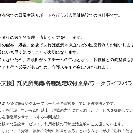
び在宅での日常生活サポートを行う老人保健施設でのお仕事です。
用者様の医学的管理・適切なケアを行います。
薬の配布・処置、必要であれば点滴や採血などの医療行為もお願いしま
常にいち早く気づくことが大切になります。
多くないため、看護師がケアチームの中心となり、多職種との調整役も
ケアも行う必要があるため、介護スキルが身につけられます。
支援】託児所完備/各種認定取得企業/ワークライフバ
護老人保健施設やグループホーム等の運営をしている医療法人です。
設」を開設してから20年以上、地域の方々に寄り添ったサービスを提供して
の在宅復帰をサポートする中間施設。
ど様々な施設サービスで、利用者様の日常生活全般をご支援しています。
かしたい」「介護・福祉の分野に興味がある」という方は、ぜひご応募くださ