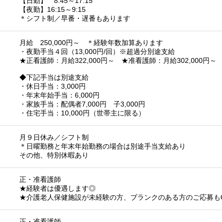
【日勤】 8:45～17:15
【夜勤】16:15～9:15
＊シフト制／早番・遅番もあります
月給 250,000円～ ＊経験年数加算あります
・夜勤手当４回（13,000円/回）※超過分別途支給
★正看護師：月給322,000円～ ★准看護師：月給302,000円～
◆下記手当は別途支給
・休日手当：3,000円
・年末年始手当：6,000円
・家族手当：配偶者7,000円 子3,000円
・住宅手当：10,000円（世帯主に限る）
月９日休み／シフト制
＊日曜勤務と年末年始勤務の場合は別途手当支給あり
その他、特別休暇あり
正・准看護師
★経験者は優遇します◎
★介護老人保健施設が未経験の方、ブランクのある方のご応募も
正・准看護師