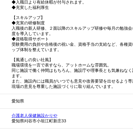
◆入職日より有給休暇が付与されます。
◆充実した福利厚生
【スキルアップ】
◆充実の研修制度
入職後の新人研修、２面以降のスキルアップ研修や毎月の勉強会
度を導入しています。
◆資格取得サポート
受験費用の負担や合格後の祝い金、資格手当の支給など、各種資
ップ体制を整えています。
【風通しの良い社風】
職場環境を一言で表すなら、アットホームな雰囲気。
同じ施設で働く仲間はもちろん、施設庁や理事長とも気兼ねなく
ます。
また、施設内には職員がいつでも意見や改善要望を出せるよう専
現場の意見を尊重した施設づくりに取り組んでいます。
愛知県
介護老人保健施設かりや
愛知県刈谷市小垣江町新庄33