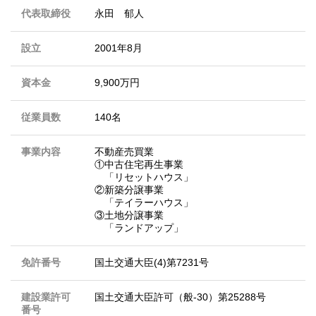
代表取締役
永田 郁人
設立
2001年8月
資本金
9,900万円
従業員数
140名
事業内容
不動産売買業
①中古住宅再生事業
「リセットハウス」
②新築分譲事業
「テイラーハウス」
③土地分譲事業
「ランドアップ」
免許番号
国土交通大臣(4)第7231号
建設業許可
国土交通大臣許可（般-30）第25288号
番号