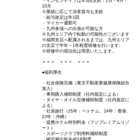
・インセンティブは年3回支給：2月・6月・
10月
※業績に応じて決算賞与も支給
・給与改定は年1回
・マイカー通勤可
・九州各域への出張が可能な方
※九州エリア内で転勤の可能性がございます
※福岡支店へ配属されるまでは、九州エリア
の支店で半年～1年程度研修を行います。
※研修中の宿泊先は用意いたします。
＝＝＝ ＝＝＝ ＝＝＝
●福利厚生
・社会保険完備（東京不動産業健康保険組合
加入）
・車両購入補助制度（社内規定による）
・タイヤ・オイル交換補助制度（社内規定に
よる）
・社員旅行（25年：ベトナム、24年：香港、
23年：沖縄）
・提携ホテル特別料金（フジプレミアムリゾ
ート）
・スポーツクラブ利用料補助制度
・確定拠出年金401K制度