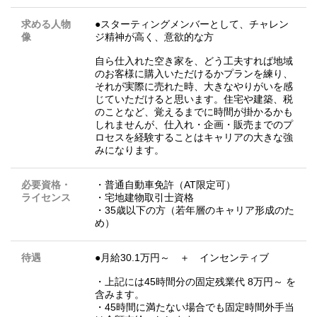
求める人物
●スターティングメンバーとして、チャレン
像
ジ精神が高く、意欲的な方
自ら仕入れた空き家を、どう工夫すれば地域
のお客様に購入いただけるかプランを練り、
それが実際に売れた時、大きなやりがいを感
じていただけると思います。住宅や建築、税
のことなど、覚えるまでに時間が掛かるかも
しれませんが、仕入れ・企画・販売までのプ
ロセスを経験することはキャリアの大きな強
みになります。
必要資格・
・普通自動車免許（AT限定可）
ライセンス
・宅地建物取引士資格
・35歳以下の方（若年層のキャリア形成のた
め）
待遇
●月給30.1万円～ ＋ インセンティブ
・上記には45時間分の固定残業代 8万円～ を
含みます。
・45時間に満たない場合でも固定時間外手当