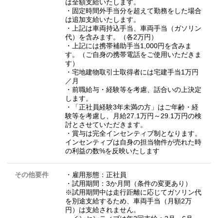
は全額支給いたします。
・固定時間外手当分を超えて勤務をした場合
は追加支給いたします。
・上記は車両持込手当、車両手当（ガソリン
代）を含みます。（各2万円）
・上記には携帯補助手当1,000円を含みま
す。（ご自身の携帯電話をご使用いただきま
す）
・宅地建物取引士取得者には宅建手当1万円
／月
・前職給与・経験等を考慮、話合いの上決定
します。
・「正社員経験3年未満の方」はご年齢・経
験等を考慮し、月給27.1万円～29.1万円の検
討とさせていただきます。
・賞与は完全インセンティブ制となります。
インセンティブは自身の担当物件が売れた時
の利益の数%を反映いたします
その他要件
・雇用形態：正社員
・試用期間：3か月間（条件の変更あり）
※試用期間中は走行距離に応じてガソリン代
を別途支給するため、車両手当（月額2万
円）は支給されません。