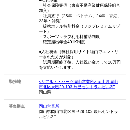
●福利厚生
・社会保険完備（東京不動産業健康保険組合
加入）
・社員旅行（25年：ベトナム、24年：香港、
23年：沖縄）
・提携ホテル特別料金（フジプレミアムリゾ
ート）
・スポーツクラブ利用料補助制度
・確定拠出年金401K制度
●入社祝金（弊社採用サイト経由でエントリ
ーされた方が対象）
・試用期間終了後、入社祝い金として10万円
を支給いたします。
勤務地
<リアルト・ハーツ岡山営業所> 岡山県岡山
市北区辰巳29-103 辰巳セントラルビル2F
岡山県
募集拠点
岡山営業所
岡山県岡山市北区辰巳29-103 辰巳セントラ
ルビル2F