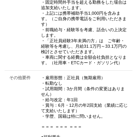
・固定時間外手当を超える勤務をした場合は
追加支給いたします。
・上記には携帯補助手当1,000円を含みま
す。（ご自身の携帯電話をご利用いただきま
す）
・前職給与・経験等を考慮、話合いの上決定
します。
・「正社員経験3年未満の方」は ご年齢・
経験等を考慮し、月給31.1万円～33.1万円の
検討とさせていただきます。
・車両に関する経費は全額会社負担となりま
す。（社用車・ETCカード・ガソリン代）
その他要件
・雇用形態：正社員（無期雇用）
・転勤なし
・試用期間：3か月間（条件の変更はありま
せん）
・給与改定：年1回
・賞与：6月・12月の年2回支給（業績に応じ
て支給いたします）
・学歴、国籍は特に問いません。
＝＝＝ ＝＝＝ ＝＝＝