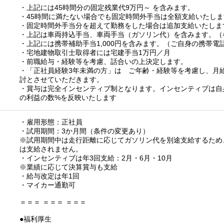
・上記には45時間分の固定残業代9万円～ を含みます。
・45時間に満たない場合でも固定時間外手当は全額支給いたしま
・固定時間外手当分を超えて勤務をした場合は追加支給いたしま
・上記は車両持込手当、車両手当（ガソリン代）を含みます。（
・上記には携帯補助手当1,000円を含みます。（ご自身の携帯
・宅地建物取引士取得者には宅建手当1万円／月
・前職給与・経験等を考慮、話合いの上決定します。
・「正社員経験3年未満の方」は ご年齢・経験等を考慮し、月給30
討とさせていただきます。
・賞与は完全インセンティブ制となります。インセンティブは自
の利益の数%を反映いたします
・雇用形態：正社員
・試用期間：3か月間（条件の変更あり）
※試用期間中は走行距離に応じてガソリン代を別途支給するため
は支給されません。
・インセンティブは年3回支給：2月・6月・10月
※業績に応じて決算賞与も支給
・給与改定は年1回
・マイカー通勤可
＝＝＝ ＝＝＝ ＝＝＝
●福利厚生