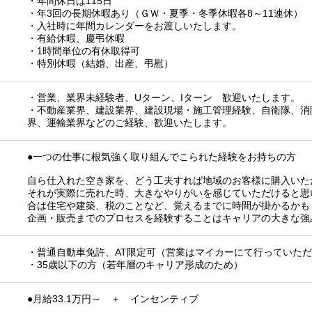
・年間休日は115日
・年3回の長期休暇あり（ＧＷ・夏季・冬季休暇各8～11連休）
・入社時に年間カレンダーをお渡しいたします。
・有給休暇、慶弔休暇
・1時間単位の有休取得可
・特別休暇（結婚、出産、弔慰）
・営業、業界未経験者、Uターン、Iターン 歓迎いたします。
・不動産業界、建設業界、建設現場・施工管理経験、自衛隊、消
界、運輸業界などのご経験、歓迎いたします。
●一つの仕事に根気強く取り組んでこられた経験をお持ちの方
自ら仕入れた空き家を、どう工夫すれば地域のお客様に購入いた
それが実際に売れた時、大きなやりがいを感じていただけると思
合は住宅や建築、税のことなど、覚えるまでに時間が掛かるかも
企画・販売までのプロセスを経験することはキャリアの大きな強
・普通自動車免許、AT限定可（営業はマイカーにて行っていた
・35歳以下の方（若年層のキャリア形成のため）
●月給33.1万円～ ＋ インセンティブ