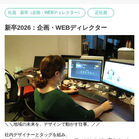
「どう魅せるか」「どう伝えるか」を戦略的に考え、
あなたの“好き”が、
クリエイティブチームをリードしていく中核ポジションです。
京都と滋賀の魅力を広げ、旅人の笑顔につながります。
社員 新卒（企画・WEBディレクター）
正社員
クライアントは地方自治体が中心。
少しでも気になったら、
自治体の方々と伴走しながら、埋もれている地域資源を掘り起こ
まずはお気軽にご応募ください。
新卒2026：企画・WEBディレクター
し、
新しい価値として再定義し、発信していきます。
私たちは
「地方自治体のサイクルツーリズムを推進する」
というビジョンのもと、
Web、販促ツール、動画、ブランディングなど、
幅広いクリエイティブを手掛けています。
その中心に立ち、プロジェクトを束ね、
構想から実装、そして成果創出まで導いてください。
＼＼主な担当業務／／
● クライアントとの打ち合わせ・要件整理
● コンセプト立案・企画設計
● 事業・プロジェクト全体の進行管理
＼＼地域の未来を、デザインで動かす仕事。／／
将来的には、
行政案件の獲得や、収支を意識した経営目線でのプロジェクト推
社内デザイナーとタッグを組み、