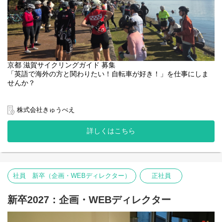
京都 滋賀サイクリングガイド 募集
「英語で海外の方と関わりたい！自転車が好き！」を仕事にしま
せんか？
京都や大津の美しい街並みや自然を、自転車でご案内するサイク
リングガイドを募集しています。
株式会社きゅうべえ
海外からのお客様が多く、英語を使いながら楽しく働けるお仕事
です。
詳しくはこちら
未経験の方も大歓迎。
道交法の講習や安全走行研修を行いますので、ガイド経験や専門
資格がなくても安心してスタートできます。
社員 新卒（企画・WEBディレクター）
正社員
使用する自転車はスタイリッシュなE-BIKE。スタイリッシュな自
転車でお客様をご案内してみませんか♪
新卒2027：企画・WEBディレクター
未経験の方も大歓迎。
「やってみたい」という気持ちを、私たちは全力で応援します。