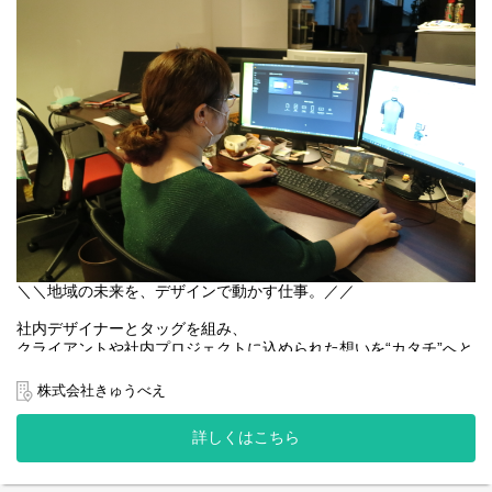
＼＼こんな想い、ありませんか？／／
大好きな自転車を仕事にしたい
英語力を活かしたい
マニュアルに縛られず、もっとスキルを磨きたい
ひとつでも当てはまったら、
ここはあなたが輝けるフィールドかもしれません。
＼＼お任せするお仕事／／
自転車と人、旅と地域をつなぐお仕事です。
・国内外のお客様へのサイクリングツアーガイド
・ツアー前後の簡単な準備・片付け
・お客様への接客・サポート
＼＼地域の未来を、デザインで動かす仕事。／／
毎日ちがう出会いとストーリーが生まれる、
社内デザイナーとタッグを組み、
“ワクワクが日常になる”お仕事です。
クライアントや社内プロジェクトに込められた想いを“カタチ”へと
翻訳していく。
この仕事のミッションは、デザインの力で課題を解決し、
株式会社きゅうべえ
＼＼選考フロー／／
まだ見ぬ地域の魅力を世の中へと届けていくことです。
エントリー ⇒ 面接（対面）⇒ 採用
詳しくはこちら
あなたにお任せしたいのは、
企画づくりからプロジェクト全体を牽引するプロジェクトマネジ
＼＼自転車が好き。その気持ちが、未来をつくる／／
メント。