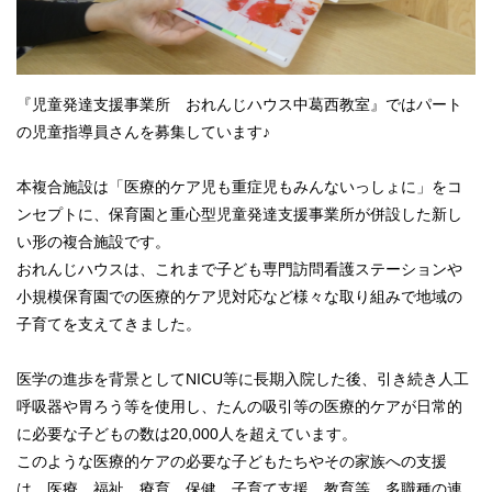
『児童発達支援事業所 おれんじハウス中葛西教室』ではパート
の児童指導員さんを募集しています♪
本複合施設は「医療的ケア児も重症児もみんないっしょに」をコ
ンセプトに、保育園と重心型児童発達支援事業所が併設した新し
い形の複合施設です。
おれんじハウスは、これまで子ども専門訪問看護ステーションや
小規模保育園での医療的ケア児対応など様々な取り組みで地域の
子育てを支えてきました。
医学の進歩を背景としてNICU等に長期入院した後、引き続き人工
呼吸器や胃ろう等を使用し、たんの吸引等の医療的ケアが日常的
に必要な子どもの数は20,000人を超えています。
このような医療的ケアの必要な子どもたちやその家族への支援
は、医療、福祉、療育、保健、子育て支援、教育等、多職種の連