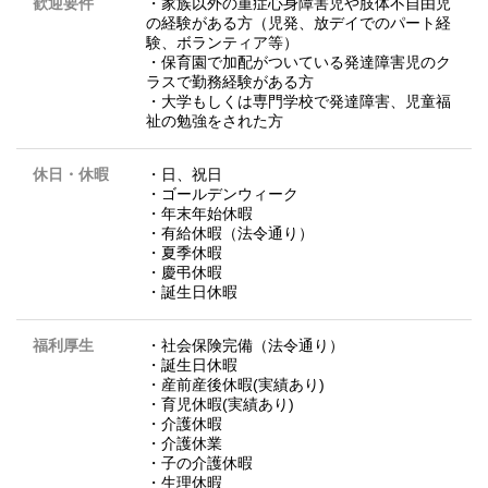
歓迎要件
・家族以外の重症心身障害児や肢体不自由児
の経験がある方（児発、放デイでのパート経
験、ボランティア等）
・保育園で加配がついている発達障害児のク
ラスで勤務経験がある方
・大学もしくは専門学校で発達障害、児童福
祉の勉強をされた方
休日・休暇
・日、祝日
・ゴールデンウィーク
・年末年始休暇
・有給休暇（法令通り）
・夏季休暇
・慶弔休暇
・誕生日休暇
福利厚生
・社会保険完備（法令通り）
・誕生日休暇
・産前産後休暇(実績あり)
・育児休暇(実績あり)
・介護休暇
・介護休業
・子の介護休暇
・生理休暇