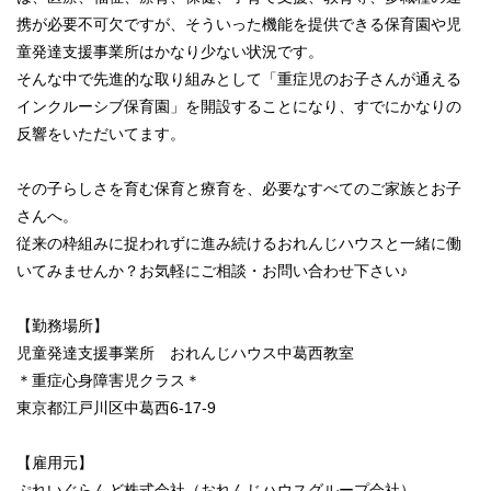
携が必要不可欠ですが、そういった機能を提供できる保育園や児
童発達支援事業所はかなり少ない状況です。
そんな中で先進的な取り組みとして「重症児のお子さんが通える
インクルーシブ保育園」を開設することになり、すでにかなりの
反響をいただいてます。
その子らしさを育む保育と療育を、必要なすべてのご家族とお子
さんへ。
従来の枠組みに捉われずに進み続けるおれんじハウスと一緒に働
いてみませんか？お気軽にご相談・お問い合わせ下さい♪
【勤務場所】
児童発達支援事業所 おれんじハウス中葛西教室
＊重症心身障害児クラス＊
東京都江戸川区中葛西6-17-9
【雇用元】
ぷれいぐらんど株式会社（おれんじハウスグループ会社）