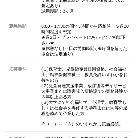
交通費：全額支給(バス利用の場合は、法人
規定あり)
試用期間：3ヶ月
勤務時間
8:00～17:30の間で3時間から応相談 ※週20
時間程度を想定
★週2日～プライベートにあわせてご相談下
さい★
※休憩なし(一日の労働時間が6時間を超えた
場合は法定通り)
応募要件
(１)保育士、児童指導員任用資格、社会福祉
士、精神保健福祉士、教員免許いずれかをお
持ちの方
(２)児童発達支援事業、放課後等デイサービ
ス事業または障害児入所施設での実務経験が
３年以上ある方
(３)大学にて社会福祉学、心理学、教育学も
しくは社会学を専修する学科または同等の過
程を修めて卒業した方
※（１）～（３）のいずれかに該当必須。