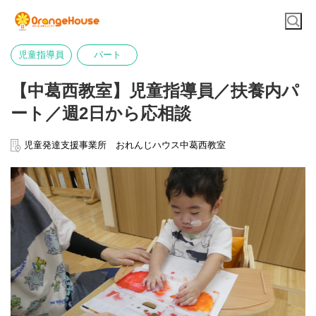
児童指導員
パート
【中葛西教室】児童指導員／扶養内パ
ート／週2日から応相談
児童発達支援事業所 おれんじハウス中葛西教室