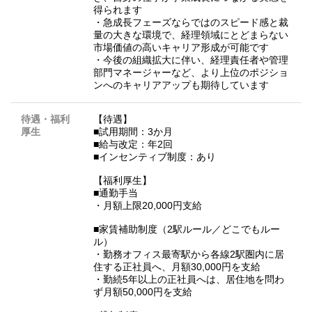
得られます
・急成長フェーズならではのスピード感と裁
量の大きな環境で、経理領域にとどまらない
市場価値の高いキャリア形成が可能です
・今後の組織拡大に伴い、経理責任者や管理
部門マネージャーなど、より上位のポジショ
ンへのキャリアアップも期待しています
待遇・福利
【待遇】
厚生
■試用期間：3か月
■給与改定：年2回
■インセンティブ制度：あり
【福利厚生】
■通勤手当
・月額上限20,000円支給
■家賃補助制度（2駅ルール／どこでもルー
ル）
・勤務オフィス最寄駅から各線2駅圏内に居
住する正社員へ、月額30,000円を支給
・勤続5年以上の正社員へは、居住地を問わ
ず月額50,000円を支給