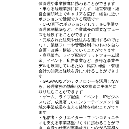
値管理や事業推進に携わることができます
・単なる経理業務に留まらず、経営管理・経
営企画領域までキャリアを広げ、経営に近い
ポジションで活躍できる環境です
・CFO直下のポジションとして、IPO準備や
管理体制構築など、企業成長の重要なフェー
ズを経験することができます
・完成された組織や仕組みを運用するのでは
なく、業務フローや管理体制そのものを自ら
企画・改善・構築していくことができます
・商品販売、ライブ配信プラットフォーム課
金、イベント、広告事業など、多様な事業モ
デルを展開しているため、幅広い会計・管理
会計の知識と経験を身につけることができま
す
・GASやAIなどのテクノロジーを活用しなが
ら、経理業務の効率化やDX推進に主体的に
取り組むことができます
・ゲーム、ライブ配信、イベント、IPビジネ
スなど、成長著しいエンターテインメント領
域の事業成長を支える経験を積むことができ
ます
・配信者・クリエイター・ファンコミュニテ
ィを支える事業基盤づくりに携わることがで
き、自身の仕事が事業成長につながる実感を