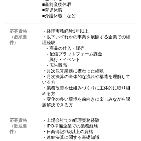
■産前産後休暇
■育児休暇
■介護休暇 など
応募資格
・経理実務経験3年以上
（必須要
・以下いずれかの事業を展開する企業での経
件）
理経験
- 商品の仕入・販売
- 配信プラットフォーム課金
- 興行・イベント
- 広告販売
・月次決算業務に携わった経験
・月次決算の全体的な流れや構造を理解して
いる方
・業務改善や仕組みづくりに主体的に取り組
める方
・変化の多い環境を前向きに楽しみながら課
題解決できる方
応募資格
・上場会社での経理実務経験
（歓迎要
・IPO準備企業での業務経験
件）
・日商簿記2級以上の資格
・連結決算に関する基礎知識