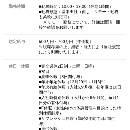
勤務時間
■勤務時間：10:00～19:00（休憩1時間）
■勤務形態：基本出社（但し、リモート勤務
も柔軟に対応可）
※リモート勤務について、詳細は面談・面
接で確認をお願いします
想定給与
500万円～700万円（年俸制）
※現職考慮の上、経験・能力により当社規定
により判断いたします。
休日・休暇
■完全週休2日制（土曜・日曜）
■祝日
■夏季休暇（3日間付与）
■年末年始休暇（12月29日～1月3日）
■年次有給休暇（入社6か月後、初年度は10日
間付与）
■入社時特別休暇（入社から6か月間、毎月1
日分の有休付与）
■F休暇（女性向けの体調管理を目的とした特
別休暇制度）
■リフレッシュ休暇（勤続2年間で5日間付
与）
■慶弔休暇