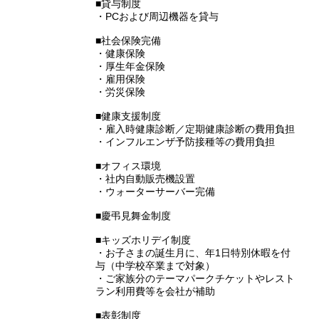
■貸与制度
・PCおよび周辺機器を貸与
■社会保険完備
・健康保険
・厚生年金保険
・雇用保険
・労災保険
■健康支援制度
・雇入時健康診断／定期健康診断の費用負担
・インフルエンザ予防接種等の費用負担
■オフィス環境
・社内自動販売機設置
・ウォーターサーバー完備
■慶弔見舞金制度
■キッズホリデイ制度
・お子さまの誕生月に、年1日特別休暇を付
与（中学校卒業まで対象）
・ご家族分のテーマパークチケットやレスト
ラン利用費等を会社が補助
■表彰制度