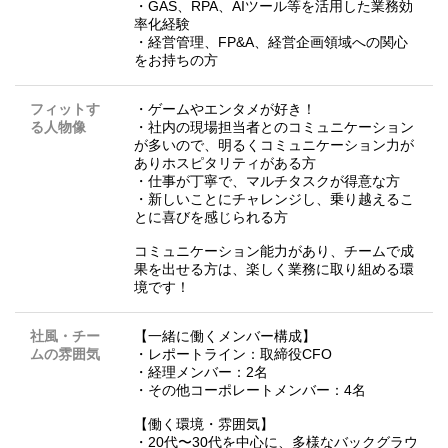
・GAS、RPA、AIツール等を活用した業務効
率化経験
・経営管理、FP&A、経営企画領域への関心
をお持ちの方
フィットす
・ゲームやエンタメが好き！
る人物像
・社内の現場担当者とのコミュニケーション
が多いので、明るくコミュニケーション力が
ありホスピタリティがある方
・仕事が丁寧で、マルチタスクが得意な方
・新しいことにチャレンジし、乗り越えるこ
とに喜びを感じられる方
コミュニケーション能力があり、チームで成
果を出せる方は、楽しく業務に取り組める環
境です！
社風・チー
【一緒に働くメンバー構成】
ムの雰囲気
・レポートライン：取締役CFO
・経理メンバー：2名
・その他コーポレートメンバー：4名
【働く環境・雰囲気】
・20代〜30代を中心に、多様なバックグラウ