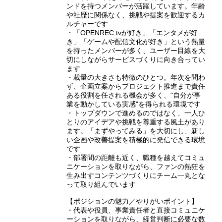
ンドを持つメンバーが活躍しています。年齢
や社歴に関係なく、挑戦や提案を歓迎するカ
ルチャーです
・「OPENREC.tvが好き」「エンタメが好
き」「ゲームや配信文化が好き」という熱量
を持ったメンバーが多く、ユーザー目線を大
切にしながらサービスづくりに向き合ってい
ます
・裁量の大きさも特徴のひとつ。年次を問わ
ず、企画立案からプロジェクト推進まで責任
ある役割を任される機会が多く、"自分が事
業を動かしている実感"を得られる環境です
・トップダウンで進めるのではなく、一人ひ
とりのアイデアや挑戦を尊重する風土があり
ます。「まずやってみる」を大切にし、新し
い企画や改善提案を積極的に発信できる環境
です
・部署間の距離も近く、職種を越えてコミュ
ニケーションを取りながら、ファンの熱狂を
生み出すコンテンツづくりにチーム一丸とな
って取り組んでいます
【ポジションの魅力／やりがいポイント】
・代表や役員、事業責任者と直接コミュニケ
ーションを取りながら、経営判断に必要な数