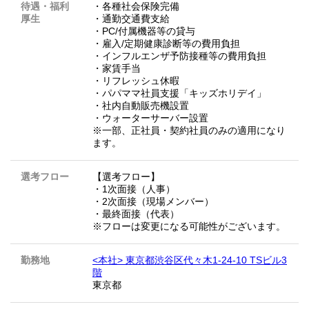
待遇・福利
・各種社会保険完備
厚生
・通勤交通費支給
・PC/付属機器等の貸与
・雇入/定期健康診断等の費用負担
・インフルエンザ予防接種等の費用負担
・家賃手当
・リフレッシュ休暇
・パパママ社員支援「キッズホリデイ」
・社内自動販売機設置
・ウォーターサーバー設置
※一部、正社員・契約社員のみの適用になり
ます。
選考フロー
【選考フロー】
・1次面接（人事）
・2次面接（現場メンバー）
・最終面接（代表）
※フローは変更になる可能性がございます。
勤務地
<本社> 東京都渋谷区代々木1-24-10 TSビル3
階
東京都