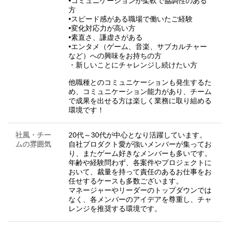
•コミュニケーションが柔軟で協調性のある
方
•スピード感がある職場で働いたご経験
•変化対応力が高い方
•素直さ、謙虚さがある
•エンタメ（ゲーム、音楽、サブカルチャー
など）への興味をお持ちの方
・新しいことにチャレンジし続けたい方
他職種とのコミュニケーションも発生するた
め、コミュニケーション能力があり、チーム
で成果を出せる方は楽しく業務に取り組める
環境です！
社風・チー
20代～30代が中心となり活躍しています。
ムの雰囲気
自社プロダクト愛が強いメンバーが集ってお
り、またゲーム好きなメンバーも多いです。
年齢や経験問わず、各案件やプロジェクトに
おいて、裁量を持って責任のあるお仕事をお
任せするケースも多数ございます。
マネージャーやリーダーのトップダウンでは
なく、各メンバーのアイデアを尊重し、チャ
レンジを推奨する環境です。