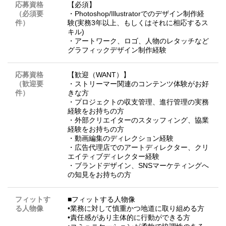
応募資格
【必須】
（必須要
・Photoshop/Illustratorでのデザイン制作経
件）
験(実務3年以上、もしくはそれに相応するス
キル)
・アートワーク、ロゴ、人物のレタッチなど
グラフィックデザイン制作経験
応募資格
【歓迎（WANT）】
（歓迎要
・ストリーマー関連のコンテンツ体験がお好
件）
きな方
・プロジェクトの収支管理、進行管理の実務
経験をお持ちの方
・外部クリエイターのスタッフィング、協業
経験をお持ちの方
・動画編集のディレクション経験
・広告代理店でのアートディレクター、クリ
エイティブディレクター経験
・ブランドデザイン、SNSマーケティングへ
の知見をお持ちの方
フィットす
■フィットする人物像
る人物像
•業務に対して慎重かつ地道に取り組める方
•責任感があり主体的に行動ができる方