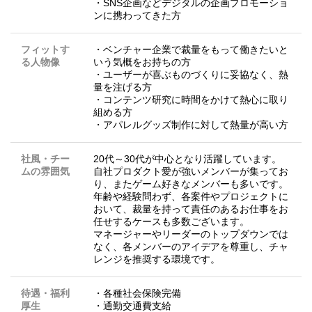
・SNS企画などデジタルの企画プロモーショ
ンに携わってきた方
フィットす
・ベンチャー企業で裁量をもって働きたいと
る人物像
いう気概をお持ちの方
・ユーザーが喜ぶものづくりに妥協なく、熱
量を注げる方
・コンテンツ研究に時間をかけて熱心に取り
組める方
・アパレルグッズ制作に対して熱量が高い方
社風・チー
20代～30代が中心となり活躍しています。
ムの雰囲気
自社プロダクト愛が強いメンバーが集ってお
り、またゲーム好きなメンバーも多いです。
年齢や経験問わず、各案件やプロジェクトに
おいて、裁量を持って責任のあるお仕事をお
任せするケースも多数ございます。
マネージャーやリーダーのトップダウンでは
なく、各メンバーのアイデアを尊重し、チャ
レンジを推奨する環境です。
待遇・福利
・各種社会保険完備
厚生
・通勤交通費支給