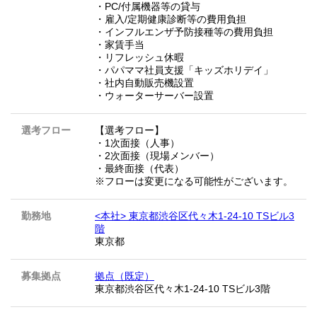
・PC/付属機器等の貸与
・雇入/定期健康診断等の費用負担
・インフルエンザ予防接種等の費用負担
・家賃手当
・リフレッシュ休暇
・パパママ社員支援「キッズホリデイ」
・社内自動販売機設置
・ウォーターサーバー設置
選考フロー
【選考フロー】
・1次面接（人事）
・2次面接（現場メンバー）
・最終面接（代表）
※フローは変更になる可能性がございます。
勤務地
<本社> 東京都渋谷区代々木1-24-10 TSビル3
階
東京都
募集拠点
拠点（既定）
東京都渋谷区代々木1-24-10 TSビル3階