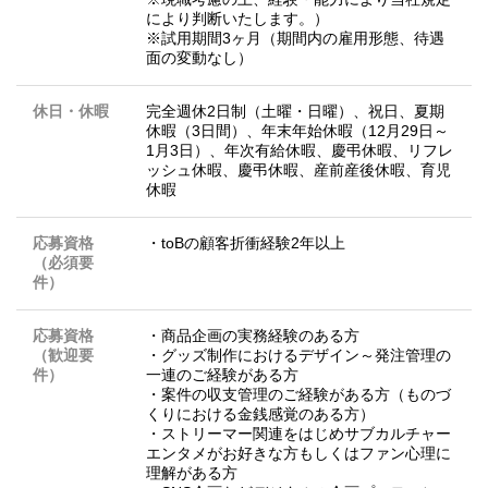
により判断いたします。）
※試用期間3ヶ月（期間内の雇用形態、待遇
面の変動なし）
休日・休暇
完全週休2日制（土曜・日曜）、祝日、夏期
休暇（3日間）、年末年始休暇（12月29日～
1月3日）、年次有給休暇、慶弔休暇、リフレ
ッシュ休暇、慶弔休暇、産前産後休暇、育児
休暇
応募資格
・toBの顧客折衝経験2年以上
（必須要
件）
応募資格
・商品企画の実務経験のある方
（歓迎要
・グッズ制作におけるデザイン～発注管理の
件）
一連のご経験がある方
・案件の収支管理のご経験がある方（ものづ
くりにおける金銭感覚のある方）
・ストリーマー関連をはじめサブカルチャー
エンタメがお好きな方もしくはファン心理に
理解がある方