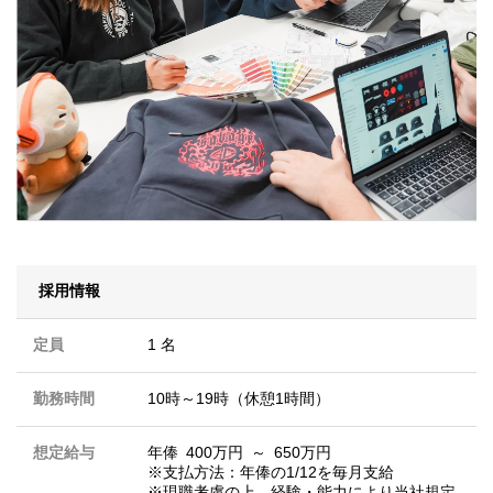
採用情報
定員
1 名
勤務時間
10時～19時（休憩1時間）
想定給与
年俸 400万円 ～ 650万円
※支払方法：年俸の1/12を毎月支給
※現職考慮の上、経験・能力により当社規定