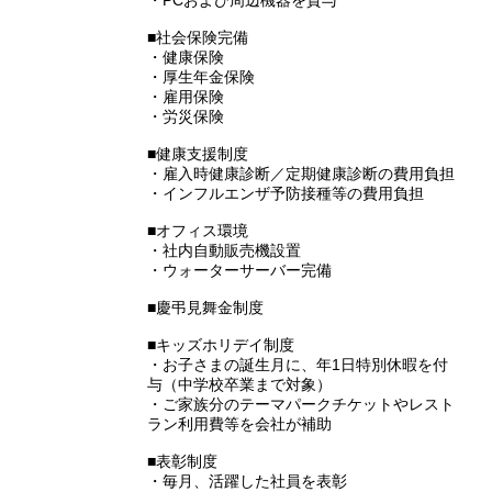
・PCおよび周辺機器を貸与
■社会保険完備
・健康保険
・厚生年金保険
・雇用保険
・労災保険
■健康支援制度
・雇入時健康診断／定期健康診断の費用負担
・インフルエンザ予防接種等の費用負担
■オフィス環境
・社内自動販売機設置
・ウォーターサーバー完備
■慶弔見舞金制度
■キッズホリデイ制度
・お子さまの誕生月に、年1日特別休暇を付
与（中学校卒業まで対象）
・ご家族分のテーマパークチケットやレスト
ラン利用費等を会社が補助
■表彰制度
・毎月、活躍した社員を表彰