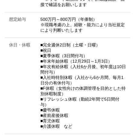
接で確認をお願いします
想定給与
500万円～800万円（年俸制）
※現職考慮の上、経験・能力により当社規定
により判断いたします
休日・休暇
■完全週休2日制（土曜・日曜）
■祝日
■夏季休暇（3日間付与）
■年末年始休暇（12月29日～1月3日）
■年次有給休暇（入社6か月後、初年度は10日
間付与）
■入社時特別休暇（入社から6か月間、毎月1
日分の有休付与）
■F休暇（女性向けの体調管理を目的とした特
別休暇制度）
■リフレッシュ休暇（勤続2年間で5日間付
与）
■慶弔休暇
■産前産後休暇
■育児休暇
■介護休暇 など