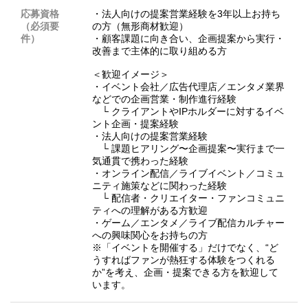
応募資格
・法人向けの提案営業経験を3年以上お持ち
（必須要
の方（無形商材歓迎）
件）
・顧客課題に向き合い、企画提案から実行・
改善まで主体的に取り組める方
＜歓迎イメージ＞
・イベント会社／広告代理店／エンタメ業界
などでの企画営業・制作進行経験
└ クライアントやIPホルダーに対するイベ
ント企画・提案経験
・法人向けの提案営業経験
└ 課題ヒアリング〜企画提案〜実行まで一
気通貫で携わった経験
・オンライン配信／ライブイベント／コミュ
ニティ施策などに関わった経験
└ 配信者・クリエイター・ファンコミュニ
ティへの理解がある方歓迎
・ゲーム／エンタメ／ライブ配信カルチャー
への興味関心をお持ちの方
※「イベントを開催する」だけでなく、“ど
うすればファンが熱狂する体験をつくれる
か”を考え、企画・提案できる方を歓迎して
います。