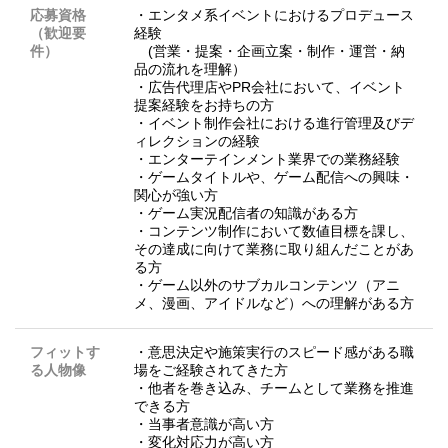
応募資格
・エンタメ系イベントにおけるプロデュース
（歓迎要
経験
件）
(営業・提案・企画立案・制作・運営・納
品の流れを理解）
・広告代理店やPR会社において、イベント
提案経験をお持ちの方
・イベント制作会社における進行管理及びデ
ィレクションの経験
・エンターテインメント業界での業務経験
・ゲームタイトルや、ゲーム配信への興味・
関心が強い方
・ゲーム実況配信者の知識がある方
・コンテンツ制作において数値目標を課し、
その達成に向けて業務に取り組んだことがあ
る方
・ゲーム以外のサブカルコンテンツ（アニ
メ、漫画、アイドルなど）への理解がある方
フィットす
・意思決定や施策実行のスピード感がある職
る人物像
場をご経験されてきた方
・他者を巻き込み、チームとして業務を推進
できる方
・当事者意識が高い方
・変化対応力が高い方