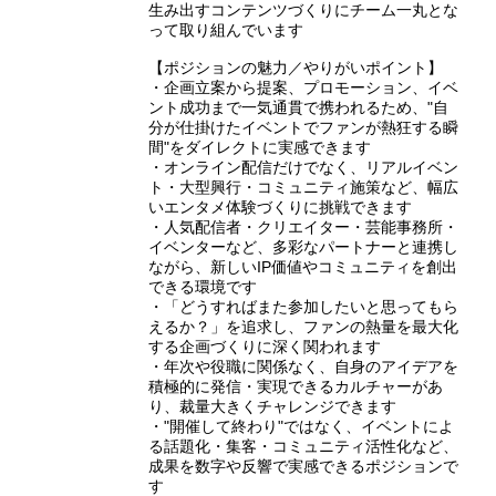
生み出すコンテンツづくりにチーム一丸とな
って取り組んでいます
【ポジションの魅力／やりがいポイント】
・企画立案から提案、プロモーション、イベ
ント成功まで一気通貫で携われるため、"自
分が仕掛けたイベントでファンが熱狂する瞬
間"をダイレクトに実感できます
・オンライン配信だけでなく、リアルイベン
ト・大型興行・コミュニティ施策など、幅広
いエンタメ体験づくりに挑戦できます
・人気配信者・クリエイター・芸能事務所・
イベンターなど、多彩なパートナーと連携し
ながら、新しいIP価値やコミュニティを創出
できる環境です
・「どうすればまた参加したいと思ってもら
えるか？」を追求し、ファンの熱量を最大化
する企画づくりに深く関われます
・年次や役職に関係なく、自身のアイデアを
積極的に発信・実現できるカルチャーがあ
り、裁量大きくチャレンジできます
・"開催して終わり"ではなく、イベントによ
る話題化・集客・コミュニティ活性化など、
成果を数字や反響で実感できるポジションで
す