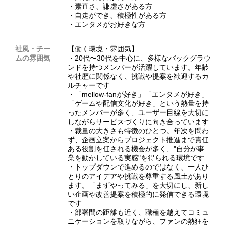
・素直さ、謙虚さがある方
・自走ができ、積極性がある方
・エンタメがお好きな方
社風・チー
【働く環境・雰囲気】
ムの雰囲気
・20代〜30代を中心に、多様なバックグラウ
ンドを持つメンバーが活躍しています。年齢
や社歴に関係なく、挑戦や提案を歓迎するカ
ルチャーです
・「mellow-fanが好き」「エンタメが好き」
「ゲームや配信文化が好き」という熱量を持
ったメンバーが多く、ユーザー目線を大切に
しながらサービスづくりに向き合っています
・裁量の大きさも特徴のひとつ。年次を問わ
ず、企画立案からプロジェクト推進まで責任
ある役割を任される機会が多く、"自分が事
業を動かしている実感"を得られる環境です
・トップダウンで進めるのではなく、一人ひ
とりのアイデアや挑戦を尊重する風土があり
ます。「まずやってみる」を大切にし、新し
い企画や改善提案を積極的に発信できる環境
です
・部署間の距離も近く、職種を越えてコミュ
ニケーションを取りながら、ファンの熱狂を