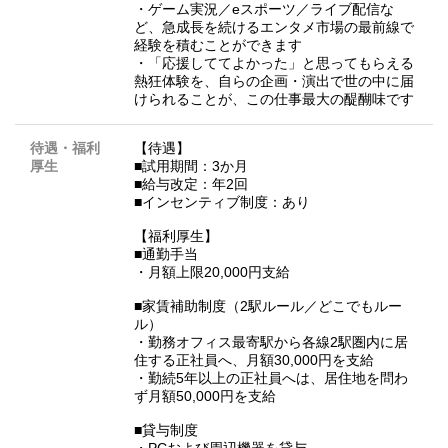
・ゲーム実況／eスポーツ／ライブ配信な
ど、急成長を続けるエンタメ市場の最前線で
経験を積むことができます
・「応援しててよかった」と思ってもらえる
熱狂体験を、自らの企画・演出で世の中に届
けられることが、この仕事最大の醍醐味です
待遇・福利
【待遇】
厚生
■試用期間：3か月
■給与改定：年2回
■インセンティブ制度：あり
【福利厚生】
■通勤手当
・月額上限20,000円支給
■家賃補助制度（2駅ルール／どこでもルー
ル）
・勤務オフィス最寄駅から各線2駅圏内に居
住する正社員へ、月額30,000円を支給
・勤続5年以上の正社員へは、居住地を問わ
ず月額50,000円を支給
■貸与制度