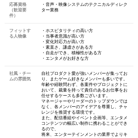
応募資格
・音声・映像システムのテクニカルディレク
（歓迎要
ター業務
件）
フィットす
・ホスピタリティの高い方
る人物像
・当事者意識が高い方
・変化対応力が高い方
・素直さ、謙虚さがある方
・自走ができ、積極性がある方
・エンタメがお好きな方
社風・チー
自社プロダクト愛が強いメンバーが集ってお
ムの雰囲気
り、またゲーム好きなメンバーも多いです。
年齢や経験問わず、各案件やプロジェクトに
おいて、裁量を持って責任のあるお仕事をお
任せするケースも多数ございます。
マネージャーやリーダーのトップダウンでは
なく、各メンバーのアイデアを尊重し、チャ
レンジを推奨する環境です。
また、配信番組やイベント企画等、エンタメ
コンテンツの幅広い制作に携わることができ
るので、
将来、エンターテインメントの業界でよりキ