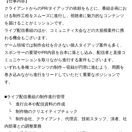
【仕事内容】
クライアントからのPR/タイアップの依頼をもとに、番組企画にお
ける制作工程をスムーズに進行し、視聴者に魅力的なコンテンツ
を届けることがミッションです。
ライブ配信番組のほか、コミュニティ大会などの大規模案件に携
わる機会もございます。
ゲーム領域では制作会社を介さない個人タイアップ案件も多く、
スポンサーの要望やPR内容を台本に落とし込み、配信者と直接コ
ミュニケーションを取りながら進行する案件もございます。
いずれも各種コンテンツの制作～収録が円滑に進むよう、周囲を
巻き込みながら進行をリードしていただく重要なポジションで
す。
■ライブ配信番組の制作進行管理
└ 進行台本や配信資料の作成
└ 制作物のクリエイティブチェック
└ 制作会社、クライアント、代理店、技術スタッフ、演者、社
内部署との調整業務