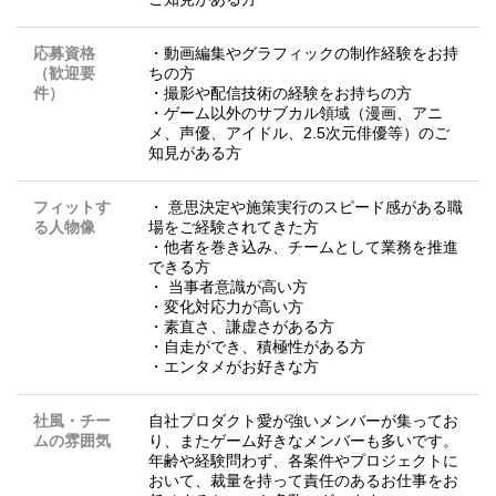
応募資格
・動画編集やグラフィックの制作経験をお持
（歓迎要
ちの方
件）
・撮影や配信技術の経験をお持ちの方
・ゲーム以外のサブカル領域（漫画、アニ
メ、声優、アイドル、2.5次元俳優等）のご
知見がある方
フィットす
・ 意思決定や施策実行のスピード感がある職
る人物像
場をご経験されてきた方
・他者を巻き込み、チームとして業務を推進
できる方
・ 当事者意識が高い方
・変化対応力が高い方
・素直さ、謙虚さがある方
・自走ができ、積極性がある方
・エンタメがお好きな方
社風・チー
自社プロダクト愛が強いメンバーが集ってお
ムの雰囲気
り、またゲーム好きなメンバーも多いです。
年齢や経験問わず、各案件やプロジェクトに
おいて、裁量を持って責任のあるお仕事をお