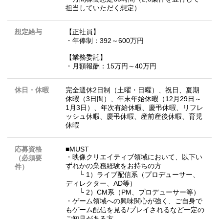
担当していただく想定）
想定給与
【正社員】
・年俸制：392～600万円
【業務委託】
・月額報酬：15万円～40万円
休日・休暇
完全週休2日制（土曜・日曜）、祝日、夏期
休暇（3日間）、年末年始休暇（12月29日～
1月3日）、年次有給休暇、慶弔休暇、リフレ
ッシュ休暇、慶弔休暇、産前産後休暇、育児
休暇
応募資格
■MUST
・映像クリエイティブ領域において、以下い
（必須要
ずれかの業務経験をお持ちの方
件）
└ 1）ライブ配信系（プロデューサー、
ディレクター、AD等）
└ 2）CM系（PM、プロデューサー等）
・ゲーム領域への興味関心が強く、ご自身で
もゲーム配信を見る/プレイされるなど一定の
ご知見がある方