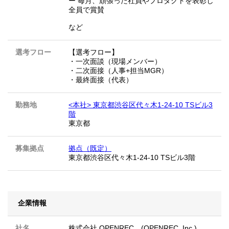
ー 毎月、頑張った社員やプロダクトを表彰し
全員で賞賛
など
選考フロー
【選考フロー】
・一次面談（現場メンバー）
・二次面接（人事+担当MGR）
・最終面接（代表）
勤務地
<本社> 東京都渋谷区代々木1-24-10 TSビル3
階
東京都
募集拠点
拠点（既定）
東京都渋谷区代々木1-24-10 TSビル3階
企業情報
社名
株式会社 OPENREC (OPENREC, Inc.)