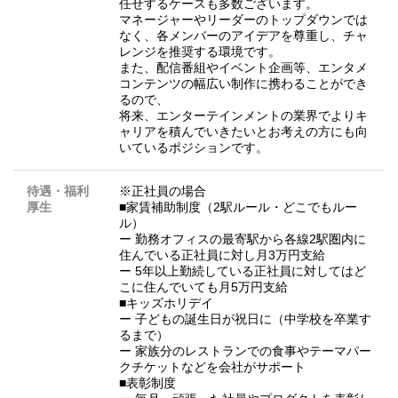
任せするケースも多数ございます。
マネージャーやリーダーのトップダウンでは
なく、各メンバーのアイデアを尊重し、チャ
レンジを推奨する環境です。
また、配信番組やイベント企画等、エンタメ
コンテンツの幅広い制作に携わることができ
るので、
将来、エンターテインメントの業界でよりキ
ャリアを積んでいきたいとお考えの方にも向
いているポジションです。
待遇・福利
※正社員の場合
厚生
■家賃補助制度（2駅ルール・どこでもルー
ル）
ー 勤務オフィスの最寄駅から各線2駅圏内に
住んでいる正社員に対し月3万円支給
ー 5年以上勤続している正社員に対してはど
こに住んでいても月5万円支給
■キッズホリデイ
ー 子どもの誕生日が祝日に（中学校を卒業す
るまで）
ー 家族分のレストランでの食事やテーマパー
クチケットなどを会社がサポート
■表彰制度