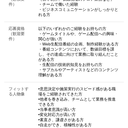
件）
・チームで働いた経験
・ビジネスコミュニケーションがしっかりと
れる方
応募資格
以下のいずれかのご経験をお持ちの方
（歓迎要
・ゲームタイトルや、ゲーム配信への興味・
件）
関心が強い方
・Web生配信番組の企画、制作経験がある方
・番組コンテンツにおいて、数値目標を課
し、その達成に向けて業務に取り組んだこと
がある方
・生配信の技術的知見をお持ちの方
・サブカルやアーティストなどのコンテンツ
理解がある方
フィットす
•意思決定や施策実行のスピード感がある職
る人物像
場をご経験されてきた方
•他者を巻き込み、チームとして業務を推進
できる方
•当事者意識が高い方
•変化対応力が高い方
•素直さ、謙虚さがある方
•自走ができ、積極性がある方