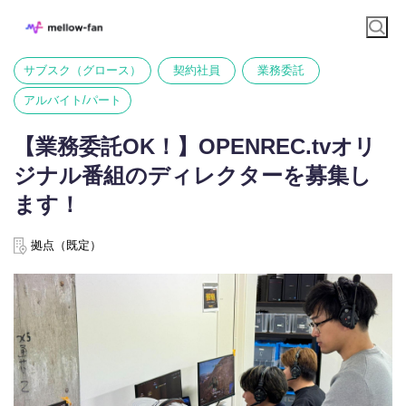
サブスク（グロース）
契約社員
業務委託
アルバイト/パート
【業務委託OK！】OPENREC.tvオリ
ジナル番組のディレクターを募集し
ます！
拠点（既定）