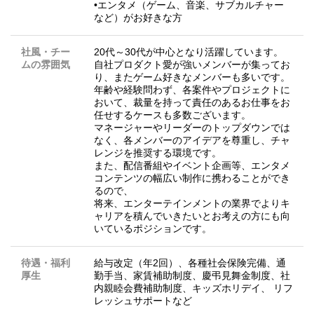
•エンタメ（ゲーム、音楽、サブカルチャー
など）がお好きな方
社風・チー
20代～30代が中心となり活躍しています。
ムの雰囲気
自社プロダクト愛が強いメンバーが集ってお
り、またゲーム好きなメンバーも多いです。
年齢や経験問わず、各案件やプロジェクトに
おいて、裁量を持って責任のあるお仕事をお
任せするケースも多数ございます。
マネージャーやリーダーのトップダウンでは
なく、各メンバーのアイデアを尊重し、チャ
レンジを推奨する環境です。
また、配信番組やイベント企画等、エンタメ
コンテンツの幅広い制作に携わることができ
るので、
将来、エンターテインメントの業界でよりキ
ャリアを積んでいきたいとお考えの方にも向
いているポジションです。
待遇・福利
給与改定（年2回）、各種社会保険完備、通
厚生
勤手当、家賃補助制度、慶弔見舞金制度、社
内親睦会費補助制度、キッズホリデイ、 リフ
レッシュサポートなど