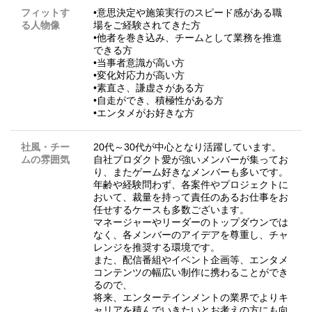
フィットす
•意思決定や施策実行のスピード感がある職
る人物像
場をご経験されてきた方
•他者を巻き込み、チームとして業務を推進
できる方
•当事者意識が高い方
•変化対応力が高い方
•素直さ、謙虚さがある方
•自走ができ、積極性がある方
•エンタメがお好きな方
社風・チー
20代～30代が中心となり活躍しています。
ムの雰囲気
自社プロダクト愛が強いメンバーが集ってお
り、またゲーム好きなメンバーも多いです。
年齢や経験問わず、各案件やプロジェクトに
おいて、裁量を持って責任のあるお仕事をお
任せするケースも多数ございます。
マネージャーやリーダーのトップダウンでは
なく、各メンバーのアイデアを尊重し、チャ
レンジを推奨する環境です。
また、配信番組やイベント企画等、エンタメ
コンテンツの幅広い制作に携わることができ
るので、
将来、エンターテインメントの業界でよりキ
ャリアを積んでいきたいとお考えの方にも向