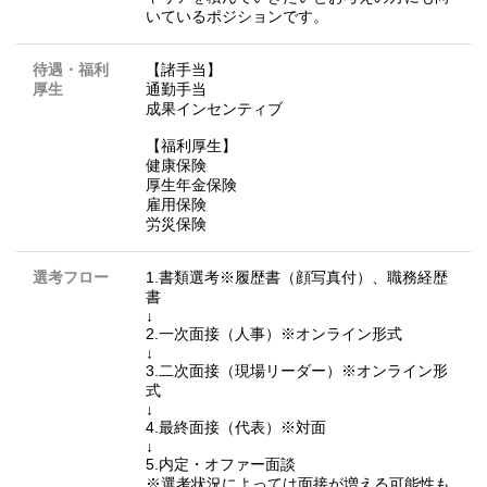
いているポジションです。
待遇・福利
【諸手当】
厚生
通勤手当
成果インセンティブ
【福利厚生】
健康保険
厚生年金保険
雇用保険
労災保険
選考フロー
1.書類選考※履歴書（顔写真付）、職務経歴
書
↓
2.一次面接（人事）※オンライン形式
↓
3.二次面接（現場リーダー）※オンライン形
式
↓
4.最終面接（代表）※対面
↓
5.内定・オファー面談
※選考状況によっては面接が増える可能性も