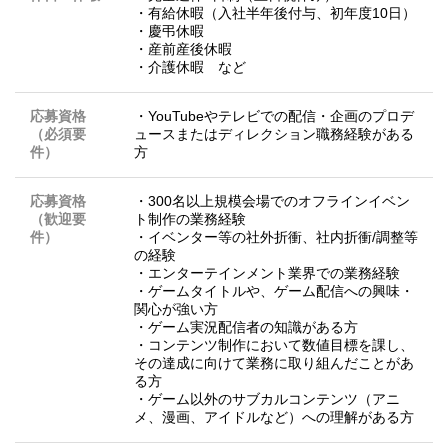
・有給休暇（入社半年後付与、初年度10日）
・慶弔休暇
・産前産後休暇
・介護休暇 など
応募資格
・YouTubeやテレビでの配信・企画のプロデ
（必須要
ュースまたはディレクション職務経験がある
件）
方
応募資格
・300名以上規模会場でのオフラインイベン
（歓迎要
ト制作の業務経験
件）
・イベンター等の社外折衝、社内折衝/調整等
の経験
・エンターテインメント業界での業務経験
・ゲームタイトルや、ゲーム配信への興味・
関心が強い方
・ゲーム実況配信者の知識がある方
・コンテンツ制作において数値目標を課し、
その達成に向けて業務に取り組んだことがあ
る方
・ゲーム以外のサブカルコンテンツ（アニ
メ、漫画、アイドルなど）への理解がある方