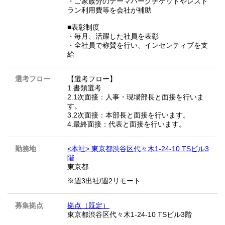
・ご家族分のテーマパークチケットやレスト
ラン利用費等を会社が補助
■表彰制度
・毎月、活躍した社員を表彰
・全社員で称賛を行い、インセンティブを支
給
選考フロー
【選考フロー】
1.書類選考
2.1次面接：人事・現場部長と面接を行いま
す。
3.2次面接：本部長と面接を行います。
4.最終面接：代表と面接を行います。
勤務地
<本社> 東京都渋谷区代々木1-24-10 TSビル3
階
東京都
※週3出社/週2リモート
募集拠点
拠点（既定）
東京都渋谷区代々木1-24-10 TSビル3階