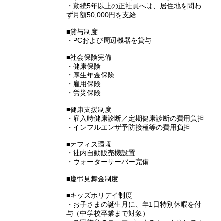
・勤続5年以上の正社員へは、居住地を問わ
ず月額50,000円を支給
■貸与制度
・PCおよび周辺機器を貸与
■社会保険完備
・健康保険
・厚生年金保険
・雇用保険
・労災保険
■健康支援制度
・雇入時健康診断／定期健康診断の費用負担
・インフルエンザ予防接種等の費用負担
■オフィス環境
・社内自動販売機設置
・ウォーターサーバー完備
■慶弔見舞金制度
■キッズホリデイ制度
・お子さまの誕生月に、年1日特別休暇を付
与（中学校卒業まで対象）