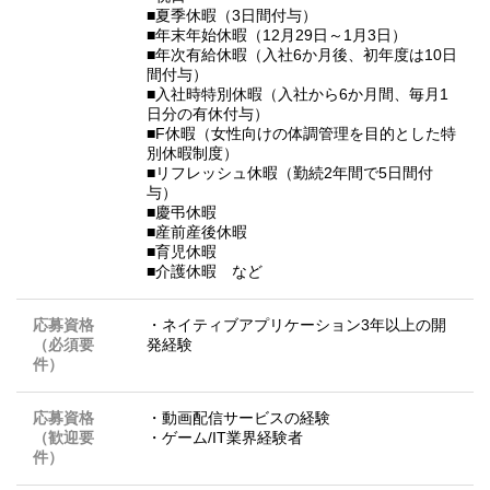
■夏季休暇（3日間付与）
■年末年始休暇（12月29日～1月3日）
■年次有給休暇（入社6か月後、初年度は10日
間付与）
■入社時特別休暇（入社から6か月間、毎月1
日分の有休付与）
■F休暇（女性向けの体調管理を目的とした特
別休暇制度）
■リフレッシュ休暇（勤続2年間で5日間付
与）
■慶弔休暇
■産前産後休暇
■育児休暇
■介護休暇 など
応募資格
・ネイティブアプリケーション3年以上の開
（必須要
発経験
件）
応募資格
・動画配信サービスの経験
（歓迎要
・ゲーム/IT業界経験者
件）