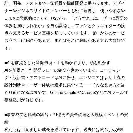
計、開発、テストまで一気通貫で機能開発に携わります。デザイ
ナーやビジネスサイドのメンバーとも密に連携し、使いやすさや
UI/UXに徹底的にこだわりながら、「どうすればユーザーに最高の
体験を届けられるか」を自ら議論し、ファンとクリエイターの接
点を支えるサービス基盤を形にしていきます。ゼロからのサービ
ス立ち上げ経験がある方、またはそれに興味がある方も大歓迎で
す。
■AIを前提とした開発環境：手を動かすより、頭を動かす
AIを前提とした開発フローの確立を進めています。コーディン
グ・設計書・テストコードはAIに任せ、エンジニアはより上流の
設計判断やユーザー体験の追求に集中する——そんな働き方が当
たり前になる環境です。GitHub CopilotやClaudeなどのAIツールは
積極活用が前提です。
■事業成長と挑戦の舞台：24億円の資金調達と大規模イベントの実
績
私たちは目覚ましい成長を遂げています。過去には約4万人が来