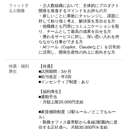
フィットす
・少人数組織において、主体的にプロダクト
る人物像
開発を推進するマインドをお持ちの方
・新しいことに果敢にチャレンジし、課題に
対して粘り強く考え、解決策を見出せる方
・他職種とも円滑にコミュニケーションを取
り、チームとして最高の成果を出せる方
・携わるサービスに対し、深い思い入れを持
ちながら仕事ができる方
・AIツール（Copilot、Claudeなど）を日常的
に活用し、開発生産性の向上に前向きな方
待遇・福利
【待遇】
厚生
■試用期間：3か月
■給与改定：年2回
■インセンティブ制度：あり
【福利厚生】
■通勤手当
・月額上限20,000円支給
■家賃補助制度（2駅ルール／どこでもルー
ル）
・勤務オフィス最寄駅から各線2駅圏内に居
住する正社員へ、月額30,000円を支給