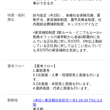
事ができる方
待遇・福利
給与改定（年2回）、各種社会保険完備、通
厚生
勤手当、家賃補助制度、慶弔見舞金制度、社
内親睦会費補助制度、キッズホリデイなど
<家賃補助制度 2駅ルール・どこでもルール>
勤務オフィスの最寄駅から各線2駅圏内に住
んでいる正社員に対し月3万円、5年以上勤続
している正社員に対してはどこに住んでいて
も月5万円の家賃補助を支給します。
選考フロー
【選考フロー】
1.書類選考
2.1次面接：人事・現場部長と面接を行いま
す。
3.2次面接：本部長と面接を行います。
4.最終面接：代表と面接を行います。
勤務地
<本社> 東京都渋谷区代々木1-24-10 TSビル3
階
東京都