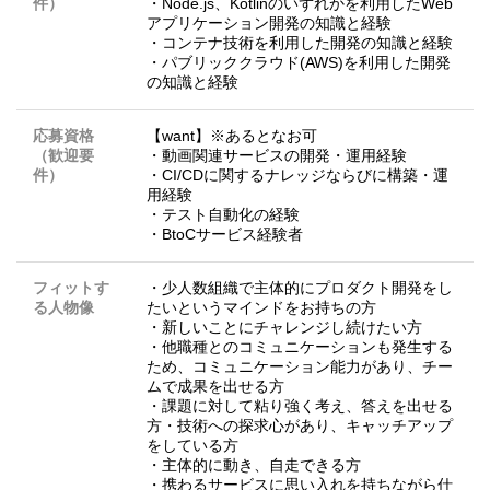
件）
・Node.js、Kotlinのいずれかを利用したWeb
アプリケーション開発の知識と経験
・コンテナ技術を利用した開発の知識と経験
・パブリッククラウド(AWS)を利用した開発
の知識と経験
応募資格
【want】※あるとなお可
（歓迎要
・動画関連サービスの開発・運用経験
件）
・CI/CDに関するナレッジならびに構築・運
用経験
・テスト自動化の経験
・BtoCサービス経験者
フィットす
・少人数組織で主体的にプロダクト開発をし
る人物像
たいというマインドをお持ちの方
・新しいことにチャレンジし続けたい方
・他職種とのコミュニケーションも発生する
ため、コミュニケーション能力があり、チー
ムで成果を出せる方
・課題に対して粘り強く考え、答えを出せる
方・技術への探求心があり、キャッチアップ
をしている方
・主体的に動き、自走できる方
・携わるサービスに思い入れを持ちながら仕