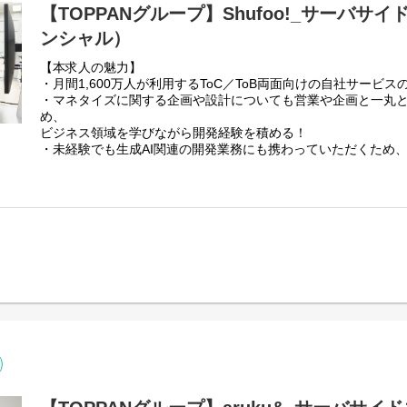
【TOPPANグループ】Shufoo!_サーバサ
ンシャル）
【本求人の魅力】
・月間1,600万人が利用するToC／ToB両面向けの自社サービ
・マネタイズに関する企画や設計についても営業や企画と一丸
め、
ビジネス領域を学びながら開発経験を積める！
・未経験でも生成AI関連の開発業務にも携わっていただくため
る！
１．募集背景
当社が展開する国内最大級の電子チラシサービス「Shufoo!（
従来の電子チラシ配信メディアから、データとAIを活用した
「メディア×AIマーケティングサービス」への進化を加速させて
2026年1月には、日本全国365日のチラシデータと全国1,10
た
次世代販促支援AIツール「Shufoo! AI」の正式版提供を開始。
従来の経験則に頼る販促から、データドリブンな販促活動への
実現し、小売流通業界の販促課題を解決する新たな価値を提供
このような事業拡大に向けて、ウェブアプリケーション開発（
ます。
本ポジションでは、Shufoo!のサービス開発に加え、「Shufoo!