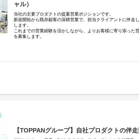
ャル）
技術基盤本部 技術基盤2部(SRE)
・その他：Claude Code、GitHub Copilot、Docker
SREは、リーダー1名、メンバー2名の体制で様々なプロジェク
・ツール：GitHub、GoogleWorkspace、Slack
当社の主要プロダクトの提案営業ポジションです。
・貸与PC：MacOS
新規開拓から既存顧客の深耕営業で、担当クライアントに伴走
少数精鋭のチームのため一人ひとりの裁量が大きく、技術選定
します。
れる環境です。
これまでの営業経験を活かしながら、よりお客様に寄り添った
新しい技術の導入にも前向きで、現場発信での技術検証や導入
【関わる可能性があるサービス】
を募集します。
また、チーム内はフラットで相談しやすく、互いにサポートし
❚ Shufoo!（シュフー）
今年で25周年を迎える、月間1,600万人が利用する国内最大
■具体的な業務内容
・サービス詳細はこちら（
http://www.shufoo.net/biz/
）
代理店（TOPPAN）とのパートナーシップを軸とした営業活動
・既存顧客へのアップセル / クロスセル
❚ 『Shufoo!AI（シュフーエーアイ）』
・新規顧客開拓
2026年1月にローンチ。「Shufoo!」が持つ膨大なチラシデ
※担当エリアによっては出張を伴う営業活動が想定されます
生成AIを掛け合わせた、企業向けマーケティング支援ツール
・クライアントへの課題ヒアリング（訪問/オンライン）
メーカーや流通企業の担当者が、手軽に市場トレンドの把握や
・課題に合わせたプランニング、提案資料作成、プレゼンテー
レポート作成を行える環境を提供します。
・社内関係部署との連携（開発/ミドルオフィス/マーケティング
・サービス詳細はこちら（
https://www.shufoo.net/biz/solution
・契約手続き
・カスタマーサクセス業務（導入支援、活用促進、継続的な関
【配属】
技術統括本部 技術統括部（技術戦略チーム）
■営業スタイル
┗部長1名、スペシャリスト1名、メンバー5名 他
当社では役割毎ではなく商流毎に部署が分かれており、
サービス導入後のサポートなども一貫して行っていただきます
※クライアントへのレポート業務などはミドルオフィス部門と
【TOPPANグループ】自社プロダクトの伴