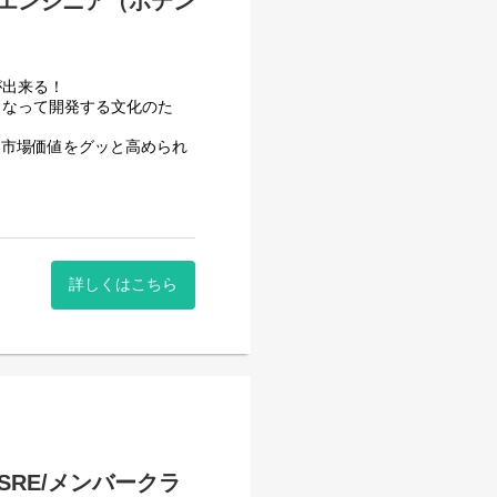
イドエンジニア（ポテン
る挑戦を、一緒に進めていき
が出来る！
となって開発する文化のた
開発エンジニアとして、以下
、市場価値をグッと高められ
義からリリースまで一貫して
くと）」の事業拡大に向け、サ
能の追加、社内の生産性向上
安定したサービス基盤を構
詳しくはこちら
ただくことを想定していま
どのマネジメント領域へステ
AI開発の経験は不問！一緒
バ開発をお任せします。
SRE/メンバークラ
iptも活用）