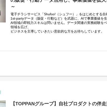
の販促・行動データ活用し、事業価値を拡大
●地図検索サービス 「Mapion（マピオン）」
およびお客様の “どこ？” に応える、行動に繋がる法人向け地
～
∟「Mapion biz」法人様向け地図ソリューションサービス
サービス詳細：
https://www.mapion.co.jp/sales/
電子チラシサービス「Shufoo!（シュフー）」をはじめとする
1st-partyデータ（販促・行動など）を武器に、AIで事業価値
●ウォーキングアプリ「aruku&（あるくと）」
AI領域の即戦力スキルは問いません。データ関連の実務経験をベ
∟「aruku& for ビジネス」法人様向けサービス
領域を広げ、
サービス詳細：
https://www.arukuto.jp/biz/
ビジネスを主導していきたい意欲的な方をお待ちしています。
３．開発環境
【具体的な業務内容】
・環境：AWS/GoogleCloud/オンプレミス
■AI分析、AI活用に必要なデータ収集/構造化
・OS：Linux(CentOS/AlmaLinux/RHEL/AmazonLinux)
・BigQueryを中心としたデータ分析基盤におけるETL/ELT設計
・開発言語：Shell、Python、TypeScript
・AIモデルやデータ分析に最適化された特徴量設計とデータク
・AWS：EC2、ECS、RDS、Lambda、DynamoDB、ElastiCache
Gateway、Athena
■構造化されたデータからの分析～出力実装
・GoogleCloud：BigQuery、Cloud Run、Firebase
・データ起点の仮説検証と、プロトタイプを用いた早期の価値
・IaC：Terraform、CloudFormation、AWS CDK(TypeScript)、An
・分析・推論結果をプロダクト（アプリ/Web）や外部システム
・ミドルウェア：Apache、Nginx、Tomcat、Fluentd、Docker
・DB：MySQL、PostgreSQL、Oracle
■データビジネス関連のサービス設計から実装
・監視：CloudWatch、Zabbix
・1st-partyデータを活用した新規サービス（販促・アドテッ
・CI/CD：GithubActions、CodeDeploy、ecspresso
・トライアンドエラーを前提とした柔軟でメンテナンス性の高
・その他利用ツール／サービス：GitHub、Backlog、Slack、Google
【開発環境】
Code、Gemini
・開発言語：Python、TypeScript
・サーバ：Ubuntu（AWS）
【TOPPANグループ】自社プロダクトの伴
4．組織体制
・DB：BigQuery、MySQL、PostgreSQL