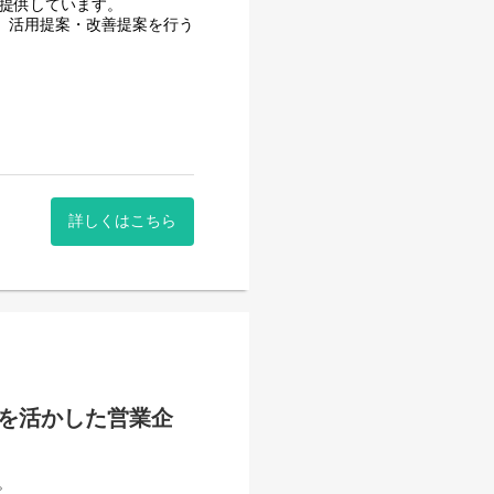
はなく
・提供しています。
み、活用提案・改善提案を行う
ー）と連携し、
関係性を構築していっていた
プ全体としてのシナジーを最大
部門など）
詳しくはこちら
係構築）
し、資料やレポート作成の効率化や
あります。
。
連携し対応
値提供向上に自ら取り組み、
）
識を活かした営業企
スもあります。
ら
る環境です。
。
プ全体としてのシナジーを最大