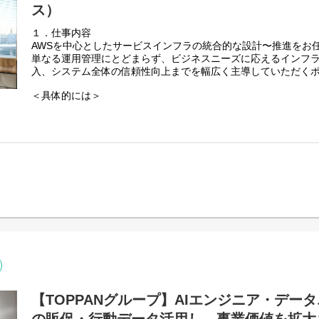
・システム設計、開発、検証、リリース後の保守運用
・データベース：PostgreSQL、MySQL
ス）
・システム負荷の分析および負荷対策の実施
・ミドルウェア：Apache
・障害発生時の調査、解決および調整
・フレームワーク：Laravel、Ethna（レガシーシステムの段
１．仕事内容
・技術トレンドの調査や評価
取り組んでいます）
AWSを中心としたサービスインフラの統合的な設計〜推進をお
・クラウド・サービス：AWS、GCP、TreasureData
単なる運用管理にとどまらず、ビジネスニーズに応えるインフ
上記に加え、生成AI関連の開発業務にも携わっていただきます。
・・プロジェクト管理：Redmine、Backlog
入、システム全体の信頼性向上までを幅広く主導していただく
問！）
コミュニケーション：Slack
＜具体的には＞
4．開発環境
プロジェクト体制
・サービスインフラ(主にAWS)での設計、構築、運用
開発言語：Ruby（Rails）、Go
小規模な改修から新規ソリューション開発まで、多様なプロジ
・運用改善、効率化、トラブルシュート、解決⽅法の提⽰や推
サーバ：Alma Linux（AWS）
開発期間は案件の規模に応じて1週間～半期程度、チーム体制は
・技術選定・評価: 現場主導での技術トレンド調査・検証・導入
DB：MySQL、PostgreSQL
少人数だからこそ、自分の裁量で技術選定や設計に関わるチャ
その他：Docker、Redis（Sidekiq）、Rspec
２．担当する商材
ツール：Backlog、Slack、GSuite、GitHub
4．組織構成
自社サービスを幅広くご担当いただきます。
配属部門はサーバサイドの開発メンバーが正社員・業務委託合わ
5．開発体制
います。
●国内最大級の電子チラシサービス
・基本的に月に1度のリリースを繰り返します。
2025年度からは、Shufoo!のサーバサイドのほかにONE COM
∟「Shufoo!（シュフー）」
・開発チームは10人前後で、サーバ・iOS・Android・品質保
「aruku＆」を担当するメンバーも在籍しており、
月間1,600万人が利用する国内最大級の電子チラシサービス
・企画、営業、運用など事業全体で30人程度の運営スタッフが
今後はお互いのサービスの経験を踏まえ事業間シナジーの創出
サービス詳細はこちら：
https://www.shufoo.net/biz/
ケーションを取りながら業務を行います。
す。
∟「Shufoo!AI」法人様向け販促支援サービス
6．キャリアプラン
サービス詳細：
https://www.shufoo.net/biz/solution/shufoo-ai/
入社後はサーバ開発をメインに対応していただきます。
∟「Shufoo!LocalONE」法人様向けGoogleマップ連携サービ
将来的には技術領域を深めてスペシャリストに進んでいただく
サービス詳細：
https://www.shufoo.net/biz/solution/#loca
【TOPPANグループ】AIエンジニア・デー
ネジメントに進んでいただく想定です。