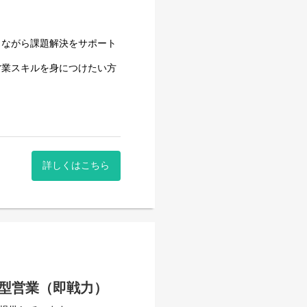
トを担当しています。
しながら課題解決をサポート
や改善提案にも積極的に関わ
営業スキルを身につけたい方
も歓迎しています。
合う風土です。
級の電子チラシサービス。
ータ/ユーザー行動データと
です。
詳しくはこちら
消費者動向の分析、
ション
部門など）
/shufoo-ai/
）
係構築）
。
連携し対応
走型営業（即戦力）