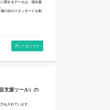
」に関するデータは、国内最
ューション
す。
市場の次のスタンダードを創
画まで丸ごと引き受け、来店
（業務委託含む）
し、資料やレポート作成の効率化や
マーケティング変革を仕掛け
け共有会の実績もあり。
詳しくはこちら
ポーティングおよび分析
）
ートを標準パッケージとして
あります。
た分析機能の企画・開発推進
ューション
が最も求める形（ダッシュボ
販促支援ツール）の
プロジェクトへの参画
策提案の実施
（業務委託含む）
に力を入れています。
善への反映