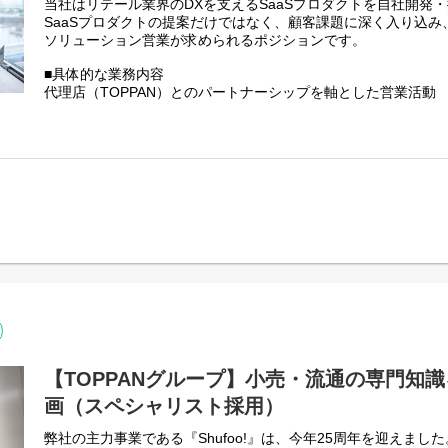
もちろんすべてをご自身一人だけの責任下で行うということで
当社はリテール業界のDXを支えるSaaSプロダクトを自社開発
チームで協力してお客様に寄り添うことを大切にしています。
SaaSプロダクトの提案だけではなく、顧客課題に深く入り込
ソリューション営業が求められるポジションです。
セールスチームのみならず、他部門（企画、開発、運用メンバ
クライアントやその先のユーザーの課題にしっかり向き合い、
■具体的な業務内容
だく事が可能です。
代理店（TOPPAN）とのパートナーシップを軸とした営業活動
・既存顧客へのアップセル / クロスセル
また親会社であるTOPPANとの連携を通じてTOPPANグルー
・新規顧客開拓
化することも
※担当エリアによっては出張を伴う営業活動が想定されます
本ポジションにおける目的の一つです。
・提案資料作成、導入プランニング、プレゼンテーション
・社内関係部署との連携（開発/ミドルオフィス/マーケティング
・契約交渉、クロージング
■生成AIを積極的に活用した業務効率化を推進しています。
・カスタマーサクセス業務（導入支援、活用促進、継続的な関
・全社員にAIIDが付与されます。
・戦略立案、構築、KPIの設計、施策検討
・Gemini、NotebookLM、Claude Codeを日常的に活用
情報収集を行っています。
■営業スタイル
・営業メンバー主催でAI活用をテーマにセミナーを開催実績も
当社では役割毎ではなく商流毎に部署が分かれており、
サービス導入後のサポートなども一貫して行っていただきます
※クライアントへのレポート業務などはミドルオフィス部門と
■関わるサービス
いずれかのサービスを担当していただきます。
単なるプロダクト営業ではなく、SaaSならではの継続的な価
（1）国内最大級の電子チラシサービス Shufoo!（シュフー
顧客の成果創出に貢献することが可能です。
【TOPPANグループ】小売・流通の専門知
月間1,600万人が利用するサービスです。付随する関連サービ
社内の開発・企画チームとも密に連携し、提案品質を高めなが
画（スペシャリスト採用）
サービス詳細はこちら（
http://www.shufoo.net/biz/
）
ご自身のソリューション提案力もさらに向上させることができ
弊社の主力事業である『Shufoo!』は、今年25周年を迎えました
（2）MapionBiz(マピオンビズ)
また親会社であるTOPPANとの連携を通じてTOPPANグルー