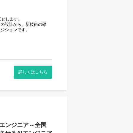
階的なモダナイゼーションにも
任せします。
ラの設計から、新技術の導
（AI開発に関するご経験不
ポジションです。
ェクトに関われます。
進
1〜4名が中心です。
推進
ンスが豊富にあります。
詳しくはこちら
せて30名程度で構成されて
PATHの注力事業の1つである
証のチームに分かれます。
です。
おり、各グループとコミュニ
を目指して交流を進めていま
ス
か、管理業務を学びながらマ
lone
タエンジニア～全国