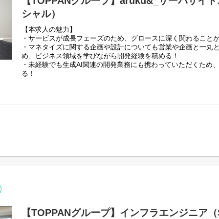
【TOPPANグループ】aruku&_サーバサ
生成AI関連の開発業務にも携わっていただきます。
シャル）
最先端のAI技術と大規模データを活用し、小売業界の未来を創
ましょう。
【本求人の魅力】
・サービスが成長フェーズのため、グロースに深く関わること
2．業務内容
・マネタイズに関する企画や設計についても営業や企画と一丸
電子チラシサービス「Shufoo!（シュフー）」の自社サービス
め、ビジネス領域を学びながら開発経験を積める！
の業務をお任せします。
・未経験でも生成AI関連の開発業務にも携わっていただくため
る！
◇企画部門との共創：
企画担当と直接対話し、サービスをより良くするための要件定
1．募集背景
担当します。
当社の展開するウォーキングアプリサービス「aruku&（ある
ーバ開発メンバーの増員を行います。
◇高負荷システムの運用・改善スキルの習得：
また、当社では生成AIを活用したサービスの機能改善やや新機
パフォーマンス改善やトラブルシューティングの実践を通じ、
にも取り組んでおり、
築・推進する力を養っていただきます。
本ポジションでは、そういった生成AI開発業務にも携わってい
す。
◇技術探究とマネジメントへの挑戦：
最新技術の調査・導入や、将来的にスケジュール・品質管理な
2．配属先
ップアップすることを期待しています。
開発1部
上記に加え、生成AI関連の開発業務にも携わっていただきます（
3．業務内容
に学びながら進めましょう）。
ウォーキングアプリサービス「aruku&（あるくと）」のサー
3．開発環境（使用技術）
・企画段階における実現性検討、要件整理、見積り
【TOPPANグループ】インフラエンジニア（
・開発言語：PHP, Python, SQL（フロントエンド部分でJavaScr