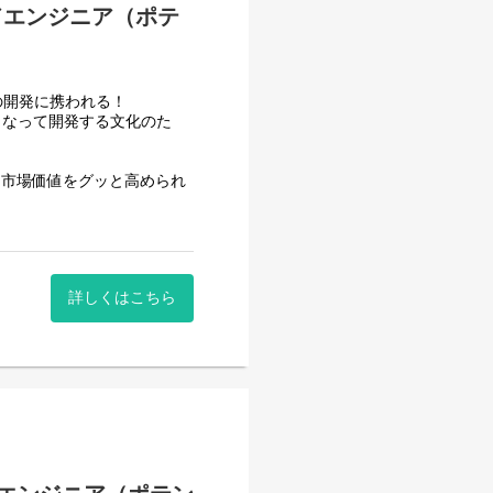
イドエンジニア（ポテ
スの開発に携われる！
となって開発する文化のた
、市場価値をグッと高められ
シュフー）」は、
います。
詳しくはこちら
0万人の購買行動データを活用し
転換を
しています。
サーバサイド）の増員を行い
 AI」をはじめとする