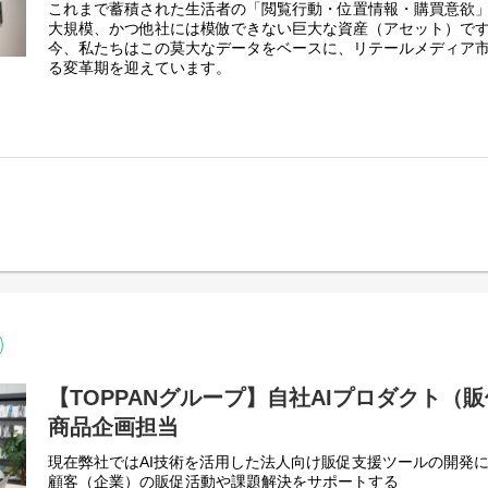
これまで蓄積された生活者の「閲覧行動・位置情報・購買意欲
お客様の “どこ？” に応える、行動に繋がる法人向け地図ソリ
化することも
大規模、かつ他社には模倣できない巨大な資産（アセット）で
サービス詳細はこちら(
https://www.mapion.co.jp/sales/)
本ポジションにおける目的の一つです。
今、私たちはこの莫大なデータをベースに、リテールメディア
■配属部署
る変革期を迎えています。
◇生成AIを積極的に活用した業務効率化
アカウントパートナー本部 アカウントパートナー1部
・全社員にAIIDが付与されます。
我々が今目指しているのは、流通企業の販促を効果測定から企
┗部長1名、リーダー1名、スペシャリスト1名 、メンバー8名
・Gemini、NotebookLM、Claude Codeを日常的に活用
数と客単価を向上させ続けるパートナーになることです。
情報収集を行っています。
メーカーや小売の経営課題に対して、当社のデータを駆使した
・当社営業メンバーが主催したAI活用をテーマとした代理店向
る営業企画のスペシャリストを募集します。
【具体的な業務内容】
■関わるサービス
■流通顧客向け成果レポートの作成・標準パッケージ化
いずれかのサービスを担当していただきます。
・「Shufoo!ビジトラ」等の商材から得られた行動データのレ
（1）国内最大級の電子チラシサービス Shufoo!（シュフー
・流通業界において価値の高い項目を検討・選定し、分析レポ
月間1,600万人が利用するサービス。付随する関連サービスも
定着させる業務
サービス詳細はこちら（
http://www.shufoo.net/biz/
）
■AIを活用したデータ分析機能の企画
（2）MapionBiz(マピオンビズ)
・長年の運営で培ったビッグデータを活用し、生成AI等を用い
お客様の “どこ？” に応える、行動に繋がる法人向け地図ソリ
・分析結果を流通業界の「共通言語」に落とし込み、顧客企業
サービス詳細はこちら(
https://www.mapion.co.jp/sales/)
ード等）で提供する仕組みづくり
【TOPPANグループ】自社AIプロダクト（
■データ分析結果を活かした営業企画・同行
■配属部署
商品企画担当
・データ活用に留まらず、他部署と連携した販促ツールの企画
アカウントパートナー本部 アカウントパートナー1部
・営業に同行し、データ分析に基づく成果報告や課題整理、施
┗部長1名、リーダー1名、スペシャリスト1名 、メンバー8名
現在弊社ではAI技術を活用した法人向け販促支援ツールの開発
・顧客の要望をフィードバックし、レポートやパッケージの改
顧客（企業）の販促活動や課題解決をサポートする