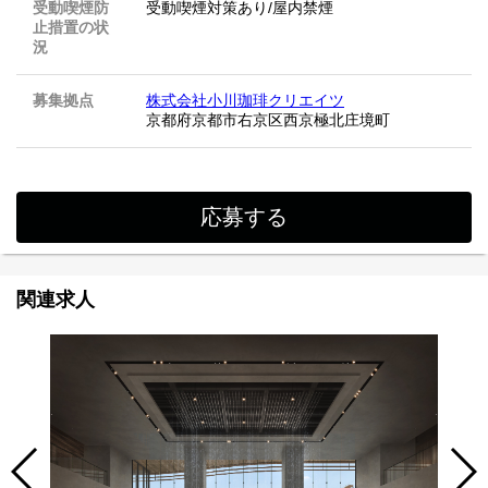
受動喫煙防
受動喫煙対策あり/屋内禁煙
止措置の状
況
募集拠点
株式会社小川珈琲クリエイツ
京都府京都市右京区西京極北庄境町
応募する
関連求人