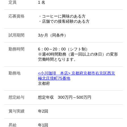
定員
1 名
応募資格
・コーヒーに興味のある方
・店舗での接客経験のある方
試用期間
3か月（同条件）
勤務時間
6：00～20：00（シフト制）
※週40時間勤務（週一回以上の休日）の変形
労働時間となります。
勤務地
<小川珈琲 本店> 京都府京都市右京区西京
極北庄境町75番地
京都府
想定給与
想定年収 300万円～500万円
賞与実績
年2回
昇給
年1回