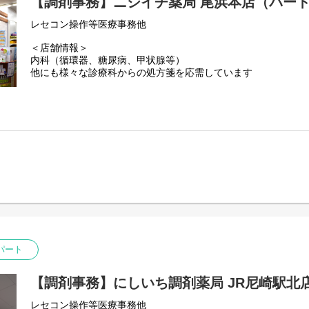
【調剤事務】ニシイチ薬局 尾浜本店（パー
レセコン操作等医療事務他
＜店舗情報＞
内科（循環器、糖尿病、甲状腺等）
他にも様々な診療科からの処方箋を応需しています
＜職場環境＞
◎薬剤師 社員2名、フルパート1名、応援2名
◎調剤事務 社員1名、応援1名
パート
【調剤事務】にしいち調剤薬局 JR尼崎駅北
レセコン操作等医療事務他