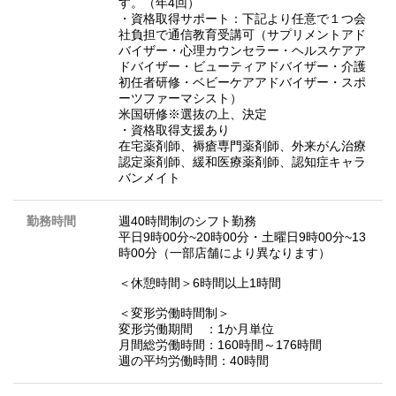
す。（年4回）
・資格取得サポート：下記より任意で１つ会
社負担で通信教育受講可（サプリメントアド
バイザー・心理カウンセラー・ヘルスケアア
ドバイザー・ビューティアドバイザー・介護
初任者研修・ベビーケアアドバイザー・スポ
ーツファーマシスト）
米国研修※選抜の上、決定
・資格取得支援あり
在宅薬剤師、褥瘡専門薬剤師、外来がん治療
認定薬剤師、緩和医療薬剤師、認知症キャラ
バンメイト
勤務時間
週40時間制のシフト勤務
平日9時00分~20時00分・土曜日9時00分~13
時00分（一部店舗により異なります）
＜休憩時間＞6時間以上1時間
＜変形労働時間制＞
変形労働期間 ：1か月単位
月間総労働時間：160時間～176時間
週の平均労働時間：40時間