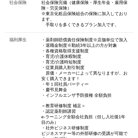
社会保険
社会保険完備（健康保険・厚生年金・雇用保
険・労災保険）
※東京化粧品保険組合の保険に加入しており
ます。
手取りを多くできるプラン加入です。
福利厚生
・薬剤師賠償責任保険制度※店舗単位で加入
・退職金制度※勤続3年以上の方が対象
・各種資格取得支援制度
・育児/介護休暇制度
・育児/介護時短制度
・従業員購入割引制度
原価・メーカーによって異なりますが、お
安く購入できます！
・年１回社員パーティー
・慶弔見舞金
・インフルエンザ予防接種 全額負担
＜教育研修制度 補足＞
・認定薬剤師講習
e-ラーニング全額会社負担（但し入社後1年
目のみ）
・社外ビジネス研修制度
ビジネスマナー等の外部研修の受講が可能で