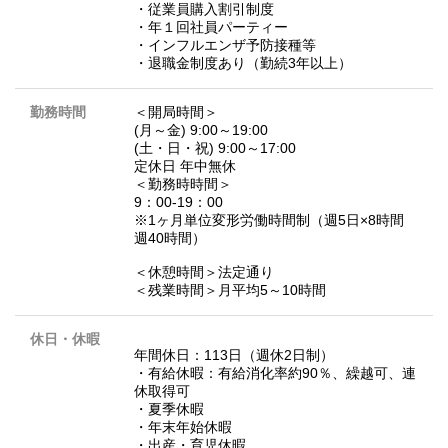
・従業員購入割引制度
・年１回社員パーティー
・インフルエンザ予防接種等
・退職金制度あり（勤続3年以上）
勤務時間
＜開局時間＞
(月～金) 9:00～19:00
(土・日・祝) 9:00～17:00
定休日 年中無休
＜勤務時時間＞
9：00-19：00
※1ヶ月単位変形労働時間制（週5日×8時間
週40時間）
＜休憩時間＞法定通り
＜残業時間＞月平均5～10時間
休日・休暇
年間休日：113日（週休2日制）
・有給休暇：有給消化率約90％、繰越可、連
休取得可
・夏季休暇
・年末年始休暇
・出産・育児休暇