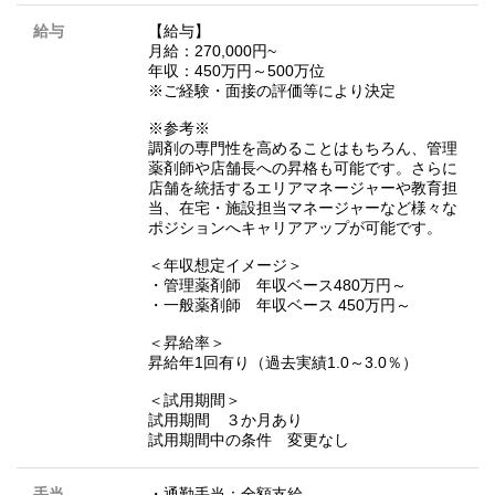
給与
【給与】
月給：270,000円~
年収：450万円～500万位
※ご経験・面接の評価等により決定
※参考※
調剤の専門性を高めることはもちろん、管理
薬剤師や店舗長への昇格も可能です。さらに
店舗を統括するエリアマネージャーや教育担
当、在宅・施設担当マネージャーなど様々な
ポジションへキャリアアップが可能です。
＜年収想定イメージ＞
・管理薬剤師 年収ベース480万円～
・一般薬剤師 年収ベース 450万円～
＜昇給率＞
昇給年1回有り（過去実績1.0～3.0％）
＜試用期間＞
試用期間 ３か月あり
試用期間中の条件 変更なし
手当
・通勤手当：全額支給