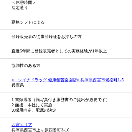
＜休憩時間＞
法定通り
勤務シフトによる
登録販売者の従事登録証をお持ちの方
直近5年間に登録販売者としての実務経験が1年以上
協調性のある方
<ニシイチドラッグ 健康館苦楽園店> 兵庫県西宮市老松町1-5
兵庫県
1.書類選考（顔写真付き履歴書のご提出が必要です）
2.面接 本社にて実施
3.採用内定、配属の決定
西宮エリア
兵庫県西宮市上ヶ原四番町3-16