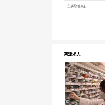
主要取引銀行
関連求人
【薬剤師】にしいち調剤薬局 夙川駅
前店（正社員）＜入社半年後の試用期
間満了後に、本採用お祝い金10万円
※薬剤師正社員求人のみ。HP直接エ
ントリーに限る。＞