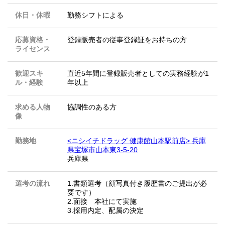
休日・休暇
勤務シフトによる
応募資格・
登録販売者の従事登録証をお持ちの方
ライセンス
歓迎スキ
直近5年間に登録販売者としての実務経験が1
ル・経験
年以上
求める人物
協調性のある方
像
勤務地
<ニシイチドラッグ 健康館山本駅前店> 兵庫
県宝塚市山本東3-5-20
兵庫県
選考の流れ
1.書類選考（顔写真付き履歴書のご提出が必
要です）
2.面接 本社にて実施
3.採用内定、配属の決定