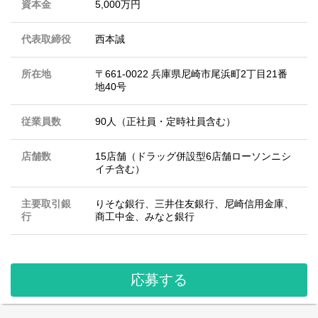
資本金
5,000万円
代表取締役
西本誠
所在地
〒661-0022 兵庫県尼崎市尾浜町2丁目21番
地40号
従業員数
90人（正社員・定時社員含む）
店舗数
15店舗（ドラッグ併設型6店舗ローソンニシ
イチ含む）
主要取引銀
りそな銀行、三井住友銀行、尼崎信用金庫、
行
商工中金、みなと銀行
応募する