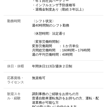
・年１回社員パーティー
・インフルエンザ予防接種等
・退職金制度あり（勤続３年以上）
勤務時間
〈シフト状況〉
週40時間制のシフト勤務
〈休憩時間〉法定通り
〈変形労働時間制〉
変形労働期間 ：１か月単位
月間総労働時間 ：160時間～176時間
週の平均労働時間：40時間
休日・休暇
年間休日113日/週休２日制
応募資格・
無資格可
ライセンス
歓迎スキ
調剤事務のご経験をお持ちの方
ル・経験
普通自動車運転免許をお持ちの方、運転・配
達業務が可能な方
PCの取り扱いに自信のある方