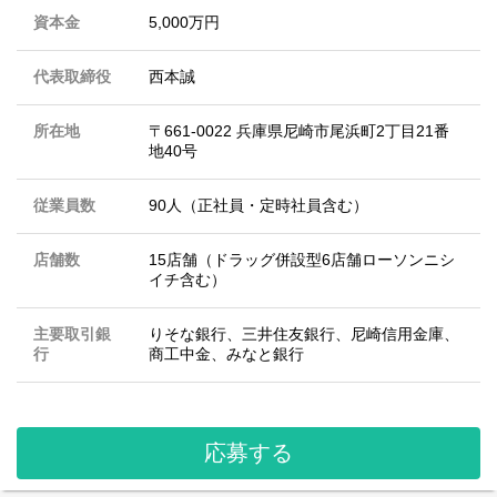
資本金
5,000万円
代表取締役
西本誠
所在地
〒661-0022 兵庫県尼崎市尾浜町2丁目21番
地40号
従業員数
90人（正社員・定時社員含む）
店舗数
15店舗（ドラッグ併設型6店舗ローソンニシ
イチ含む）
主要取引銀
りそな銀行、三井住友銀行、尼崎信用金庫、
行
商工中金、みなと銀行
応募する