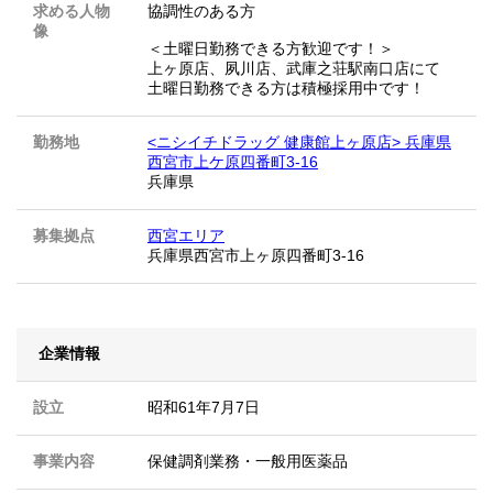
求める人物
協調性のある方
像
＜土曜日勤務できる方歓迎です！＞
上ヶ原店、夙川店、武庫之荘駅南口店にて
土曜日勤務できる方は積極採用中です！
勤務地
<ニシイチドラッグ 健康館上ヶ原店> 兵庫県
西宮市上ケ原四番町3-16
兵庫県
募集拠点
西宮エリア
兵庫県西宮市上ヶ原四番町3-16
企業情報
設立
昭和61年7月7日
事業内容
保健調剤業務・一般用医薬品