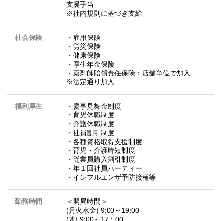
支援手当
※社内規則に基づき支給
社会保険
・雇用保険
・労災保険
・健康保険
・厚生年金保険
・薬剤師賠償責任保険：店舗単位で加入
※法定通り加入
福利厚生
・慶事見舞金制度
・育児休職制度
・介護休職制度
・社員割引制度
・各種資格取得支援制度
・育児・介護時短制度
・従業員購入割引制度
・年１回社員パーティー
・インフルエンザ予防接種等
勤務時間
＜開局時間＞
(月火水金) 9:00～19:00
(木) 9:00～17：00