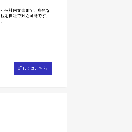
書から社内文書まで、多彩な
工程を自社で対応可能です。
す。
詳しくはこちら
る人材を育成し、これからの
刷の仕事の流れをつかんでも
。