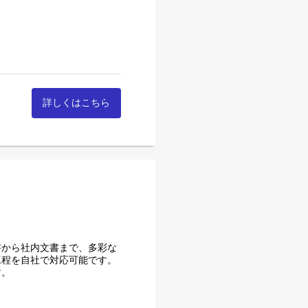
詳しくはこちら
る人材を育成し、これからの
刷の仕事の流れをつかんでも
。
書から社内文書まで、多彩な
、さまざまな現場で経験を積
工程を自社で対応可能です。
す。
人材として、各部署を超えて