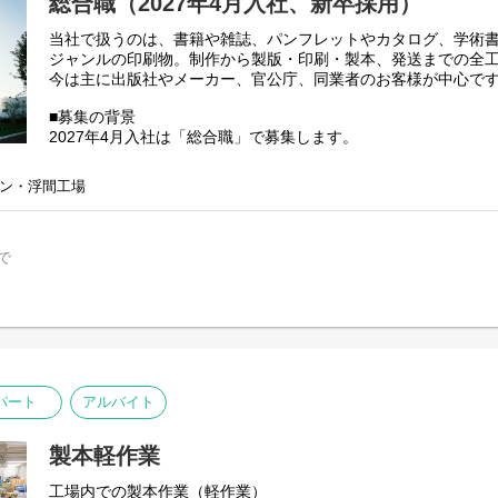
総合職（2027年4月入社、新卒採用）
当社で扱うのは、書籍や雑誌、パンフレットやカタログ、学術
ジャンルの印刷物。制作から製版・印刷・製本、発送までの全
今は主に出版社やメーカー、官公庁、同業者のお客様が中心で
■募集の背景
2027年4月入社は「総合職」で募集します。
お客様に寄り添って印刷物を提案する「営業職」
ン・浮間工場
モノづくりを担い、アイディアを形に変えていく「製造職」
営業や製造の現場を、裏側からサポートする「事務職」
3つの分野で活躍する人材を育てていきます。
で
さまざまな部署で経験を積み、多角的にモノづくりを考えられ
デジタル社会やコロナ後のニーズの変化に対応していきます。
■教育体制・キャリアプラン
まずは、新入社員研修でモノづくりの現場を回ってもらい、印
らいます。
パート
アルバイト
仮配属後、OJTを通じて実践的な仕事を経験。
まずは一人前のスタッフを目指していただきます。
製本軽作業
配属は「営業職」「製造職」「事務職」のいずれかになります
工場内での製本作業（軽作業）