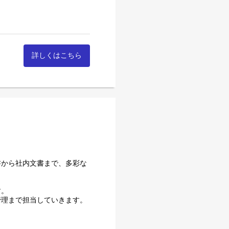
詳しくはこちら
る人材を育成し、これからの
刷の仕事の流れをつかんでも
。
書から社内文書まで、多彩な
、さまざまな現場で経験を積
す。
人材として、各部署を超えて
管理まで担当していきます。