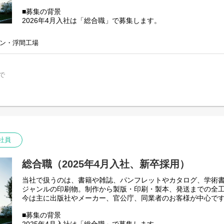
■募集の背景
2026年4月入社は「総合職」で募集します。
お客様に寄り添って印刷物を提案する「営業職」
ン・浮間工場
モノづくりを担い、アイディアを形に変えていく「製造職」
営業や製造の現場を、裏側からサポートする「事務職」
3つの分野で活躍する人材を育てていきます。
で
さまざまな部署で経験を積み、多角的にモノづくりを考えられ
デジタル社会やコロナ後のニーズの変化に対応していきます。
■教育体制・キャリアプラン
まずは、新入社員研修でモノづくりの現場を回ってもらい、印
らいます。
社員
仮配属後、OJTを通じて実践的な仕事を経験。
まずは一人前のスタッフを目指していただきます。
総合職（2025年4月入社、新卒採用）
配属は「営業職」「製造職」「事務職」のいずれかになります
当社で扱うのは、書籍や雑誌、パンフレットやカタログ、学術
配属後も、ジョブローテーション制度を用いた異動をおこない
ジャンルの印刷物。制作から製版・印刷・製本、発送までの全
んでいただきます。
今は主に出版社やメーカー、官公庁、同業者のお客様が中心で
将来的には、印刷だけでなく幅広いモノづくりの視点を持った
■募集の背景
活躍できる人に成長していただくことを期待しています。