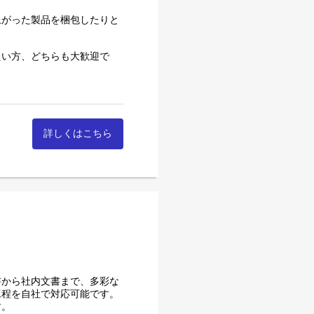
、さまざまな現場で経験を積
上がった製品を梱包したりと
人材として、各部署を超えて
たい方、どちらも大歓迎で
安心！
詳しくはこちら
書から社内文書まで、多彩な
工程を自社で対応可能です。
す。