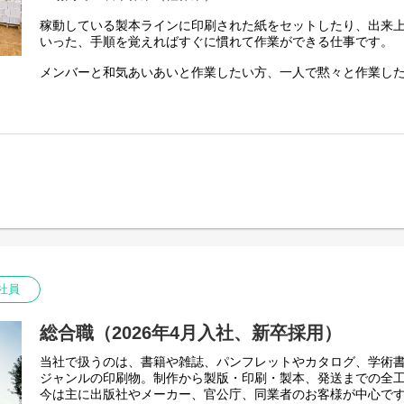
配属後も、ジョブローテーション制度を用いた異動をおこない
んでいただきます。
稼動している製本ラインに印刷された紙をセットしたり、出来
いった、手順を覚えればすぐに慣れて作業ができる仕事です。
将来的には、印刷だけでなく幅広いモノづくりの視点を持った
活躍できる人に成長していただくことを期待しています。
メンバーと和気あいあいと作業したい方、一人で黙々と作業し
す。
最初にしっかり作業の流れをご説明しますので、未経験の方も
【主な作業内容】
●製本綴に紙の束を載せる作業
●折り畳んだ用紙の補充作業
●梱包作業
※日によって作業内容が異なる場合があります
社員
総合職（2026年4月入社、新卒採用）
当社で扱うのは、書籍や雑誌、パンフレットやカタログ、学術
ジャンルの印刷物。制作から製版・印刷・製本、発送までの全
今は主に出版社やメーカー、官公庁、同業者のお客様が中心で