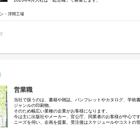
2025年4月入社は「総合職」で募集します。
お客様に寄り添って印刷物を提案する「営業職」
ン・浮間工場
モノづくりを担い、アイディアを形に変えていく「製造職」
営業や製造の現場を、裏側からサポートする「事務職」
3つの分野で活躍する人材を育てていきます。
で
さまざまな部署で経験を積み、多角的にモノづくりを考えられ
デジタル社会やコロナ後のニーズの変化に対応していきます。
■教育体制・キャリアプラン
まずは、新入社員研修でモノづくりの現場を回ってもらい、印
らいます。
仮配属後、OJTを通じて実践的な仕事を経験。
まずは一人前のスタッフを目指していただきます。
営業職
配属は「営業職」「製造職」「事務職」のいずれかになります
当社で扱うのは、書籍や雑誌、パンフレットやカタログ、学術
配属後も、ジョブローテーション制度を用いた異動をおこない
ジャンルの印刷物。
んでいただきます。
そのため幅広い業種の企業がお客様になります。
今は主に出版社やメーカー、官公庁、同業者のお客様が中心で
将来的には、印刷だけでなく幅広いモノづくりの視点を持った
ニーズを伺い、企画を提案。受注後はスケジュールやコストの
活躍できる人に成長していただくことを期待しています。