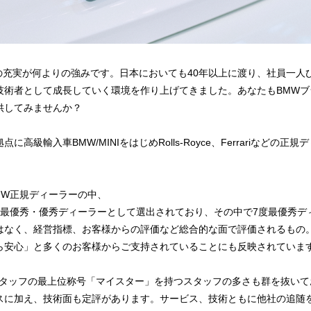
教育の充実が何よりの強みです。日本においても40年以上に渡り、社員一
技術者として成長していく環境を作り上げてきました。あなたもBMWブ
供してみませんか？
高級輸入車BMW/MINIをはじめRolls-Royce、Ferrariなどの
MW正規ディーラーの中、
MW最優秀・優秀ディーラーとして選出されており、その中で7度最優秀デ
はなく、経営指標、お客様からの評価など総合的な面で評価されるもの
ら安心」と多くのお客様からご支持されていることにも反映されていま
スタッフの最上位称号「マイスター」を持つスタッフの多さも群を抜いて
スに加え、技術面も定評があります。サービス、技術ともに他社の追随