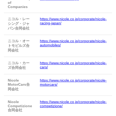
of
Companies
ニコル・レー
https://www.nicole.co.jp/corporate/nicole-
racing-japan/
シング・ジャ
パン合同会社
ニコル・オー
https://www.nicole.co.jp/corporate/nicole-
automobiles/
トモビルズ合
同会社
ニコル・カー
https://www.nicole.co.jp/corporate/nicole-
cars/
ズ合同会社
Nicole
https://www.nicole.co.jp/corporate/nicole-
MotorCars合
motorcars/
同会社
Nicole
https://www.nicole.co.jp/corporate/nicole-
Competizione
competizione/
合同会社