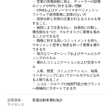
・ 営業の実務経験に加え、ディーラーの財務
ロジックやKPIに対する深い理解
・ CRMおよびディーラーマネージメントソ
フトウェア使用業務に支障のない方
・ 現状分析と対策の立案が行えるスキルを有
すること。
・ 細部にまで注意を払い、自発的に行動し、
優先順位をつけ、マルチタスクに業務を進め
ることができる方
・ 職務に対する高いコミットメントを持ち、
マネジメント思考と熱意を持って業務を遂行
できる方
・ 強力なリーダーシップおよびチームビルデ
ィングのスキル
・ 優れたコミュニケーションおよび交渉スキ
ル
・ 人格、態度、コミュニケーション、知識、
リーダーシップにおいてロールモデルとなれ
る人物であること
・ ニコル・グループの他部門及び他ブランド
へ積極的にサポートできる方
必要資格・
普通自動車運転免許
ライセンス