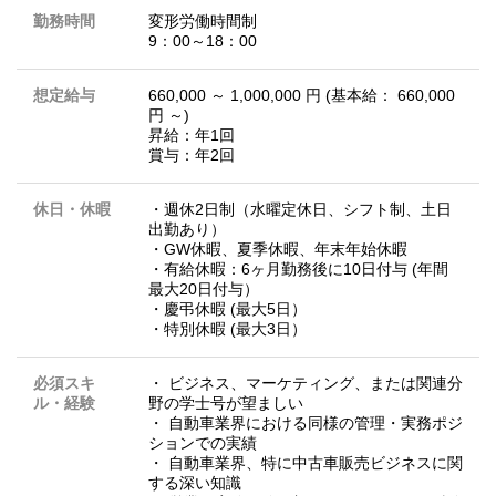
勤務時間
変形労働時間制
9：00～18：00
想定給与
660,000 ～ 1,000,000 円 (基本給： 660,000
円 ～)
昇給：年1回
賞与：年2回
休日・休暇
・週休2日制（水曜定休日、シフト制、土日
出勤あり）
・GW休暇、夏季休暇、年末年始休暇
・有給休暇：6ヶ月勤務後に10日付与 (年間
最大20日付与）
・慶弔休暇 (最大5日）
・特別休暇 (最大3日）
必須スキ
・ ビジネス、マーケティング、または関連分
ル・経験
野の学士号が望ましい
・ 自動車業界における同様の管理・実務ポジ
ションでの実績
・ 自動車業界、特に中古車販売ビジネスに関
する深い知識