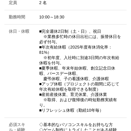
定員
2 名
勤務時間
10:00～18:30
休日・休暇
■完全週休2日制（土・日）、祝日
※業務多忙時の休日出社には、振替休日を
必ず付与。
■年次有給休暇（2025年度有休消化率：
81%）
※初年度、入社時に別途3日間の年次有給
休暇を付与。
■夏季休暇、年末年始休暇、創立記念日休
暇、バースデー休暇、
慶弔休暇、子の看護休暇、介護休暇
■アップ休暇（プロジェクトの期間に応じて
年次有給休暇を取得できる制度）
■産前産後休業、育児休業、介護休業
※取得、および復帰後の時短勤務実績有
り。
■リフレッシュ休暇（勤続10年毎）
必須スキ
◇基本的なパソコンスキルをお持ちな方
ル・経験
◇ゲーム制作にトライしたことがある経験