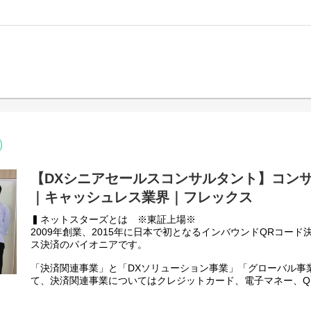
◎セルフオーダー、スマートロッカー、キャッシュレスのよう
これまでに大手スーパー、コンビニ、ドラッグストア、百貨店
活用したDX支援案件に携わることで、社会への提供価値をダイ
ル、公共交通機関など、日本の生活インフラを支える様々な業
とができます。
長を続けています。
現在はStarPayの技術力を基盤に、多角的なサービスを展開し
■ネットスターズの事業統括本部で実施している様々な施策・取
2025年3月には資金移動業の登録が完了し、今後は決済関連事
などを発信しています。
域への事業展開を計画しています。社会インフラの一翼を担う
https://note.com/kensuke89/m/m4d38c1c427da
にリードいただける方を募集しています。
【部署紹介】
◆プロダクト統括部 ペイメント開発部 (部長兼副統括部長1名
ト3名)
当社のプロダクト統括部は、決済プラットフォームやレジレスプ
ロダクトの企画・開発・運用を担う部署です。
営業部門が受注したクライアントに対し、キャッシュレス導入や
【DXシニアセールスコンサルタント】コン
案件を、企画段階から本番ローンチ、リリース後の運用・保守
ており、プロダクトマネジメント全般を担っています。
｜キャッシュレス業界｜フレックス
【募集背景】
▍ネットスターズとは ※東証上場※
キャッシュレス市場の拡がりと共に、弊社の組織規模は約160
2009年創業、2015年に日本で初となるインバウンドQRコー
れに伴い法人顧客数も急増しており、サービス導入後のサポー
ス決済のパイオニアです。
マーエンジニア」の役割がこれまで以上に重要になっています
今回は、更なるサービス品質の向上と顧客満足度の最大化を目
「決済関連事業」と「DXソリューション事業」「グローバル事
DX事業を共に推進していただける新たな仲間を募集します。
て、決済関連事業についてはクレジットカード、電子マネー、Q
技術的な知識を活かしながら、顧客の課題解決に直接貢献でき
通ポイント、他）のあらゆるキャッシュレス手段を1つのアプリ
ブランド対応のキャッシュレス決済ソリューション『StarPay