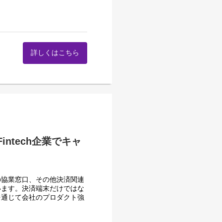
率をアップし今後のマーケテ
決済を海外で、海外のQRコ
ンフラを提供するといったこ
開発サポートから現地試験立
ます。また、国内の企業だけで
詳しくはこちら
取り組みを実施。決済サービ
マホ決済をStarPayと
、PayPayなど他のコード
ォロー致します。
界にも必要な決済の様々な知
リ）を開発。羽田空港での予
担っていただくことが可能で
空港免税店の売上向上・省人
ntech企業でキャ
き、より規模が大きく、より
日本の小売DXはこれからま
消とレジ省人化を目的とし
ェック＋最終面接
ティング会社からも必要とさ
、売上機会ロス低減と人手不足
細についてご案内させていた
の協業窓口、その他決済関連
います。決済端末だけではな
を通じて会社のプロダクト強
ェック＋最終面接
をスマート化。店頭で並ばず
り組み、カルチャー、歩み
に。
細についてご案内させていた