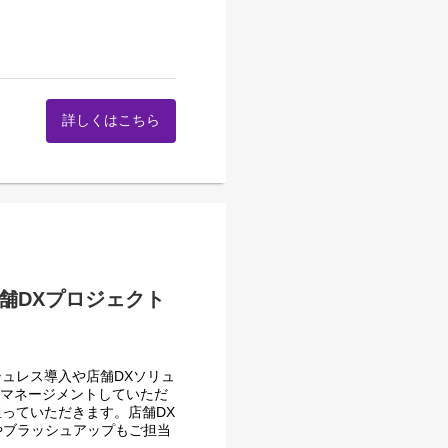
ッシュレス決済市場は更なる
するべく取り組んでいます。
企業への営業がメインになり
た顧客への訪問もあります。
府主導によるキャッシュレス
ビスの提供を通して顧客の業
詳しくはこちら
の提案・展開が一巡、今まで
施し、各業種・業界向けに自
ることの提案
ierでの提案型営業で実績
スもあり、具体的には最近の
規事業を当社パートナーとの
ことができます。
も担っていただくことになり
スもあります。自社に開発チ
融機関など当社決済事業の立上
大手小売店／流通企業などと
舗DXプロジェクト
なります。
ッシュレス・DX化の実現を
期待されることになります。
ルフで注文・決済
ュレス導入や店舗DXソリュ
してマネージメントしていただ
築事業に係る補助事業者に
っていただきます。店舗DX
やブラッシュアップもご担当