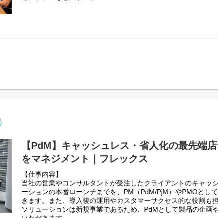
【具体的な業務内容】
当社は2023年9月に東京証券取引所グロース市場に上場。キャ
・大手企業を相手に決済サービスを提案
成長が見込まれるため、当社は各種ニーズに応え、事業を伸長
営業先の開拓についてはパートナーから紹介していただく大手
ます。
【仕事内容】
すでに多くの大手企業を既存顧客として有しており、そういっ
2015年以降のインバウンド需要の取り込み、2018年以降の政
決済サービスの提供範囲は広範囲に渡ることが多く、決済サー
推進といった環境変化への対応を目的とした対面決済サービス
務改善や新規事業立ち上げの実現を担うことになります。
以上に事業者様の今後の経営方針や課題の情報収集を早期に実
1日の訪問社数 1−２社 WEB商談・訪問両方あり
社サービスを拡げていくことが重要な取り組みになります。
・既存顧客の様々な取り組みを自社プロダクトを使って実現す
こういったことより、本ポジションでは決済業界でのキャリアやS
自社サービスには決済サービス以外にもソリューションサービ
をお持ちの方をマネージャー候補としてお迎えし、既存及び新
モバイルオーダーやキオスクオーダーといったDX関連に携わる
協業で拡大展開し、また決済業界に限らないアライアンス推進
顧客要望に応じるために自社サービスをカスタマイズするケー
ます。
ームがあることで極めて早い対応を実施することができます。
PayPayやKDDI等の決済サービス提供会社、SIベンダー、金
担当社数平均 1-2社 WEB商談・訪問両方あり
げ以来長くお付き合いのあるパートナー企業からご紹介される
【PdM】キャッシュレス・省人化の最先端店
強固な関係を構築し事業拡大を推進していくことが主な役割に
をマネジメント｜フレックス
DX取り組み例：
単純な代理店的なパートナー関係の構築ではなく、世の中のキャ
・イオンシネマ様
当社パートナー事業者群を取りまとめてリードしていくことが
【仕事内容】
映画の上映開始前にドリンクやフード購入の行列に並ばずにセ
当社の営業やコンサルタントが受注したクライアントのキャッシ
無人キオスク
事例紹介：
ーションの本番ローンチまでを、PM（PdM/PjM）やPMOと
https://www.netstars.co.jp/news/5588/
・経済産業省の統一QRコード決済の相互運用に係るシステム構
きます。また、導入後の運用やカスタマーサクセス的な役割も担
・不二家洋菓子店様
ネットスターズが採択
ソリューションは新規事業であるため、PdMとして製品の企画
クリスマスケーキの予約注文・購入をモバイルで完結
https://www.netstars.co.jp/news/6132/