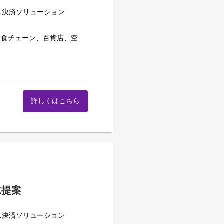
務を推進できる
ス決済ソリューション
を積める
経験が得られる
飲食チェーン、百貨店、空
ェック＋最終面接
ッシュレス決済市場は更なる
細についてご案内させていた
するべく取り組んでいます。
詳しくはこちら
トップの重要大手クライアン
り組み、カルチャー、歩み
、それぞれの顧客の組織やビ
策定します。顧客ごとのアカ
係性を深化させてロイヤリテ
その他弊社プロダクトのクロ
ロダクトの企画から携わって
ゆくゆくはチームのミッショ
ントセールスのメンバーマネ
X提案
ス決済ソリューション