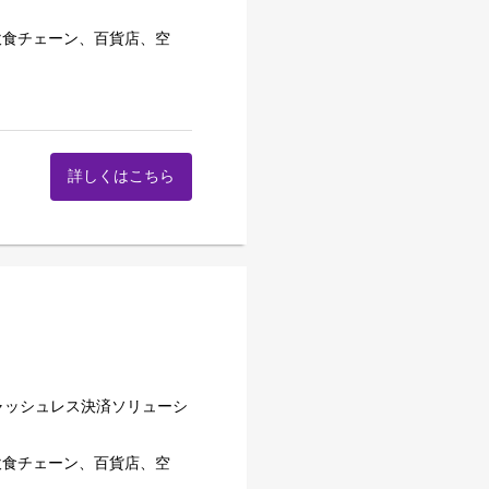
の把握、解決策のご提案
飲食チェーン、百貨店、空
爆買い需要を支える決済イン
える決済ゲートウェイを小
も有数の決済事業として成
タルマーケティングに取り組
て事業を展開することでキャ
せるDXなど広範囲な事業機
詳しくはこちら
や、パートナー商材も組み合
ことを実現しております。
できます。
き、ネットスターズの開発力
りで伸びており、今後さらに
特定・解決提案・製品開発・
当社は決済領域にとどまら
ます。
り組み、カルチャー、歩み
。当社は各種ニーズに応え、
の分野でご活躍いただくか
キャッシュレス決済ソリューシ
飲食チェーン、百貨店、空
て提案・解決