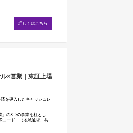
な最先端のソリューションを
、飲食チェーン、空港、ホテ
レクトに実感し、成長するこ
界・業種の企業に導入され成
ています。
り組み、カルチャー、歩み
詳しくはこちら
業に留まらず、より幅広い領
企業として、次なる成長を共
、メンバー5名、アシスタン
ラットフォームなど、DXプ
店舗向けのDX推進に関する
サル×営業｜東証上場
サポートまで一貫して提供し
名へと急成長しています。そ
ド決済を導入したキャッシュレ
トや運用支援を担う「カスタ
。
指し、体制強化の一環として
業」の3つの事業を柱とし
Rコード、（地域通貨、共
るポジションです。
で決済可能とする、マルチ
』を提供しています。