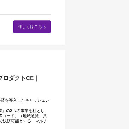
ご担当いただきます。
システムの仕様に関する確認
詳しくはこちら
アと連携しながら、スピーデ
る業務です。
門との各種調整
ン対応
り受託するシステム（主に決
メント業務
トしていただく業務です。技
客調整、進行管理、課題管理
ため、決済に関する知識の幅
プロダクトCE｜
に関して企画からかかわるこ
エンジニアとの打ち合わ
一貫した経験を積むことがで
調整、進捗管理、課題管理な
プリセールス支援
PI接続サポート、API接続
り組み、カルチャー、歩み
ド決済を導入したキャッシュレ
業」の3つの事業を柱とし
クトはもちろん他社の製品や
Rコード、（地域通貨、共
することができるため、
で決済可能とする、マルチ
』を提供しています。