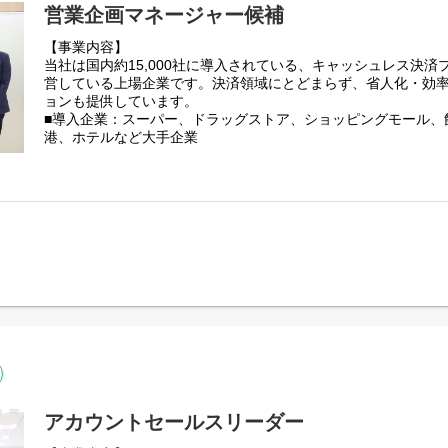
営業企画マネージャー候補
【事業内容】
当社は国内約15,000社に導入されている、キャッシュレス決
営している上場企業です。決済領域にとどまらず、省人化・効率
ョンも提供しています。
■導入企業：スーパー、ドラッグストア、ショッピングモール、
港、ホテルなど大手企業
当社は2023年9月に東京証券取引所グロース市場に上場。キャ
成長が見込まれるため、当社は各種ニーズに応え、事業を伸長
【業務概要】
営業組織を横断して、当社の各サービス・ソリューションの営
推進、営業プロセス最適化などの業務をご担当いただきます。
サービス紹介：
https://www.netstars.co.jp/servicelist/
【具体的な業務】
・営業、顧客の声を起点としたプロダクト改善提案、企画、推
・新サービス／新機能の企画およびGo-To-Market戦略の設計、
・営業プロセスの設計、標準化、最適化
・エンタープライズ案件の提案支援および勝ちパターンの構築
・仮説立案→実行→検証→改善のサイクルを高速で回す業務推
【仕事のやりがい】
アカウントセールスリーダー
・営業成果の最大化に加え、プロダクトやサービス価値の向上