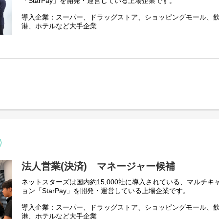
「StarPay」を開発・運営している上場企業です。
・既存大手重要クライアントとの関係性構築、潜在／顕在課題
・各社ごとの課題やニーズにもとづくアカウントプラン策定
導入企業：スーパー、ドラッグストア、ショッピングモール、
・アップセル・クロスセル獲得
港、ホテルなど大手企業
・売上計画策定、予算管理、課題管理
・チームメンバーマネジメント（～5名）
当社は2015年に決済事業を開始。コロナ前ではインバウンド・
フラとして、また2017年以降は国内のキャッシュレス推進を支
【仕事のやりがい】
売・流通業を中心としてサービス提供。事業開始後8年で国内で
・業界トップ企業の抱える課題の解決支援や最先端のDX・デジ
長しました。特に当社は有能な開発部隊を持ち独立系企業とし
むことができます。
ッシュレス決済を実現するだけではなく、販促や省人化を実現さ
・単なる既存プロダクトのセールスではなく、新規プロダクト
会を得られることに成功し、世の中の変化にいち早く対応する
わせた最適な提案、コンサルティングを行っていただくことが
・新規プロダクトの立ち上げにも企画段階から関わっていただ
キャッシュレス決済は政府が経済政策として推進し、右肩上が
を活かしたスピーディーな製品ローンチや改善を通じて、課題
大きく成長が見込まれるビジネスチャンスの大きな市場です。
グロースのサイクルに一気通貫で携わることができます。
ず、省人化・効率化を実現するDXソリューションも提供してい
■ネットスターズの事業統括本部で実施している様々な施策・取
また、当社は2023年9月に東京証券取引所グロース市場に上場
などを発信しています。
事業を伸長するべく取り組んでいます。
https://note.com/kensuke89/m/m4d38c1c427da
以下の2つの分野で積極的に新メンバーを採用しており、どちら
法人営業(決済) マネージャー候補
はご経験と志向を伺った上でご相談させていただきます。
ネットスターズは国内約15,000社に導入されている、マルチ
◆決済サービス
ョン「StarPay」を開発・運営している上場企業です。
「StarPay」の加盟店拡大と既存顧客満足向上
◆DXサービス
導入企業：スーパー、ドラッグストア、ショッピングモール、
顧客の店舗運営課題（省人化・集客など）を自社の技術を使っ
港、ホテルなど大手企業