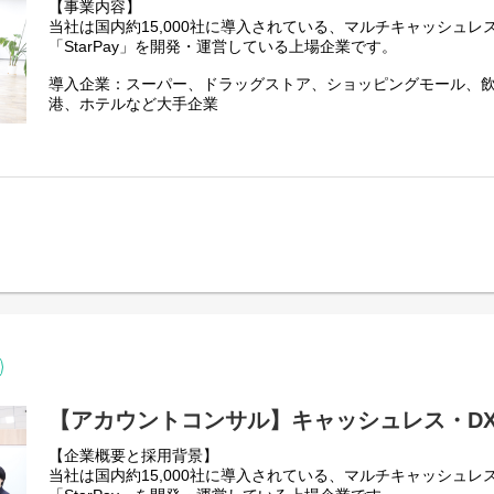
【事業内容】
・事業戦略と直結したポジションで、意思決定に近い立場で業
当社は国内約15,000社に導入されている、マルチキャッシュレ
・営業組織の変革・高度化を自らリードできる
「StarPay」を開発・運営している上場企業です。
・決済×DXという成長市場において、事業拡大を牽引する経験
・正解のない環境の中で、自ら仮説を立てて事業を前進させる
導入企業：スーパー、ドラッグストア、ショッピングモール、
港、ホテルなど大手企業
【選考プロセス】
エントリー➡書類選考➡一次面接➡(二次面接)➡リファレンスチ
当社は2023年9月に東京証券取引所グロース市場に上場。キャ
※最終面接にお進みいただく方は、リファレンスチェックの詳
成長が見込まれるため、当社は各種ニーズに応え、事業を伸長
だきます。
※選考プロセスが変更になる可能性もございます。
【仕事内容】
アカウントセールスは、既存のStarPayクライアントのうち、
■ネットスターズの事業統括本部で実施している様々な施策・取
トを担当する深耕営業職です。特定少数のアカウントを担当し
などを発信しています。
ジネス上の課題を深く理解した上で、まずアカウントプランを
https://note.com/kensuke89/m/m4d38c1c427da
ウント戦略に沿って解決策を提案し続けることで、顧客との関
ィを高め、StarPayのチャーン防止だけでなく、アップセルや
スセルにつなげていきます。顧客の課題解決のために、新規プ
いただくケースもあります。
また今回募集するポジションはリーダー候補となりますので、
ン定義や営業計画およびアクションの策定、それぞれのアカウ
【アカウントコンサル】キャッシュレス・D
ジメントもお任せすることを期待しています。
【企業概要と採用背景】
当社は国内約15,000社に導入されている、マルチキャッシュレ
【具体的な業務】