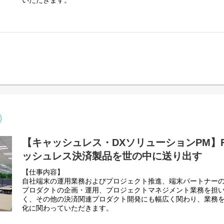
いただきます。
店頭での手書き注文・配送対応コストを削減して店舗運営の効
当社はお店にStarpayを提供するだけでなく、日本のQRコード
ィングにも活用
ード決済を日本で使えるようにする国家間のプロジェクトにイ
【取り組み例（一部）】
https://www.netstars.co.jp/news/6452/
とまで事業を提案しております。
・横浜市交通局様
バス内の決済端末とStarPayの接続を支援。端末ベンダー様の
・VCN決済を法人間取引に導入開始
＜キャリア形成＞
ち合いまで行い、完全キャッシュレスバスの運行を実現。
https://www.netstars.co.jp/news/6476/
【入社後のフォロー体制】
当社はBtoCだけでなく、BtoBにも決済サービスを提供してい
・座学（2週間～1ヵ月程度）
・ゆめカード様
なく本プレリリリースにあるようなグローバル企業とも新規の
・​トークスクリプト作成～ロープレ（1～2ヵ月程度）​
イズミグループのゆめカード様が提供する電子マネー「ゆめか」のス
スの提供を通して企業の業務のDX化にも貢献していきます。
・営業同行（1～2ヵ月程度）
接続。StarPayの決済端末で支払いが出来るように対応することで
※基本的に一人で営業できるようになるまで3～6ヵ月程度はフ
【業務詳細】
決済ブランドと合わせて導入が出来るように対応。
・アライアンス戦略の企画/立案/実行
【キャリアパス】
・日本空港ビルデング（羽田空港）様
・アライアンス先事業の選定及び交渉の推進
決済事業では大手企業の決済サービス提案を通して、どこの業
訪日外国人向けの免税品予約Webサービス（WeChatミニアプ
・提携パートナー事業者との協業関係での自社サービス拡大
識を身につけ、2−３年後に新しい事業やサービスの企画開発を
約商品受け取り・免税手続きはスマートロッカー上で実現し、
・パートナーセールス体制の構築・営業
す。
化だけでなく、旅行客の利便性も向上。
・メンバーのマネジメント（5~6名程度）
【キャッシュレス・DXソリューションPM】Fi
DX事業の場合、コンサルとして徐々にレベルアップしていただ
・イオンエンターテイメント（イオンシネマ）様
【選考プロセス】
ッシュレス決済製品を世の中に送り出す
複雑な案件に挑戦していただきます。世界から見ても遅れている
イオンモール内映画館の飲食売店において、注文待ち行列の解
エントリー➡書類選考➡一次面接➡(二次面接)➡リファレンスチ
だまだ伸びる分野であり、プロとして事業会社からもコンサル
て、セルフオーダーシステム「StarPay-Order」導入により
【仕事内容】
れる経験を積むことができます。
※最終面接にお進みいただく方は、リファレンスチェックの詳
の解消を一気に実現。
自社端末の運用業務およびプロジェクト推進、端末パートナー
だきます。
プロダクトの企画・運用、プロジェクトマネジメント業務を担
【選考プロセス】
・吉野家様
※選考プロセスが変更になる可能性もございます。
く、その他の決済関連プロダクト開発にも幅広く関わり、業務
エントリー➡書類選考➡一次面接➡(二次面接)➡リファレンスチ
テイクアウト需要が増える中、アプリによりテイクアウト注文
化に関わっていただきます。
■ネットスターズの事業統括本部で実施している様々な施策・取
に注文ができ、顧客満足度が向上。従業員の業務効率化も可能
※最終面接にお進みいただく方は、リファレンスチェックの詳
などを発信しています。