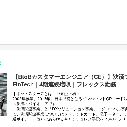
具体的な業務内容：
だきます。
【具体的な業務内容】
https://note.com/kensuke89/m/m4d38c1c427da
（１）StarPay決済端末および決済アプリケーション関連業務
※選考プロセスが変更になる可能性もございます。
本ポジションは以下のいずれかもしくは両方の業務をメインに
・日々の問い合わせ対応、トラブルシュート対応
・機能レベルアップ、改善対応
① 製品導入プロジェクトマネージャー
・新端末等の企画および各種検定、プロジェクト推進対応
クライアント様が弊社サービスを導入する工程（要件定義や、
（２）ビジネスパートナーの窓口業務、協業推進
など）の中で発生する課題や要件を汲み取り、営業やエンジニ
・端末関連パートナーとの契約対応、問い合わせ対応
ィーかつ確実にサービスが開始できるようローンチまで支援す
・ビジネスパートナーとの協業企画、協業推進における技術部
（３）その他決済関連プロダクト関連業務
② カスタマイズ開発プロジェクトマネージャー
・決済端末以外の決済プロダクトの企画や開発ディレクショ
製品導入に付随するカスタマイズ開発およびクライアント様よ
・決済関連プロダクトの開発案件におけるプロジェクトマネジ
済関連のWebシステム）開発プロジェクトの推進をマネジメン
術面のマネジメントは主に技術PMが担当するため、本PMは顧
仕事のやりがい：
などのプロジェクト推進面を主に担当します。
◎決済業界の幅広いビジネスパートナーと接することが出来る
を広げることができます。
詳細内容：
【BtoBカスタマーエンジニア（CE）】決済
◎運用保守業務だけでなく、新たな端末や決済関連プロダクト
・開発案件のPM業務全般（企画・要件定義など上流工程、社内
とができ、企画～ディレクション～サービスリリース対応まで
せ、外部ベンダー対応、顧客折衝、コスト管理、スケジュール
FinTech｜4期連続増収｜フレックス勤務
きます。
ど）、本番ローンチ後の運用保守やカスタマーサクセス業務、
・POS連動のベンダーやオンライン決済ベンダー各社の弊社製品A
▍ネットスターズとは ※東証上場※
■ネットスターズの事業統括本部で実施している様々な施策・取
済の加盟店の保守対応（問い合わせ対応・ログ調査）
2009年創業、2015年に日本で初となるインバウンドQRコー
などを発信しています。
ス決済のパイオニアです。
https://note.com/kensuke89/m/m4d38c1c427da
【やりがい】
「決済関連事業」と「DXソリューション事業」「グローバル事
◎大手クライアントの課題解決・DX実現のため、自社のプロダ
て、決済関連事業についてはクレジットカード、電子マネー、Q
受託開発（カスタマイズ開発中心）も組み合わせて顧客へ提案
通ポイント、他）のあらゆるキャッシュレス手段を1つのアプリ
PM/PjM/PdMとして成長できます。
ブランド対応のキャッシュレス決済ソリューション『StarPay