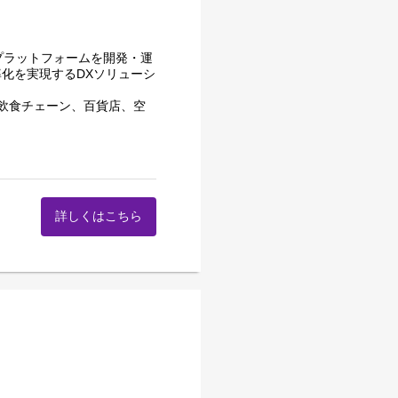
済プラットフォームを開発・運
化を実現するDXソリューシ
飲食チェーン、百貨店、空
ッシュレス決済市場は更なる
するべく取り組んでいます。
業企画、営業戦略立案および
詳しくはこちら
進
推進
進
にも関与できる