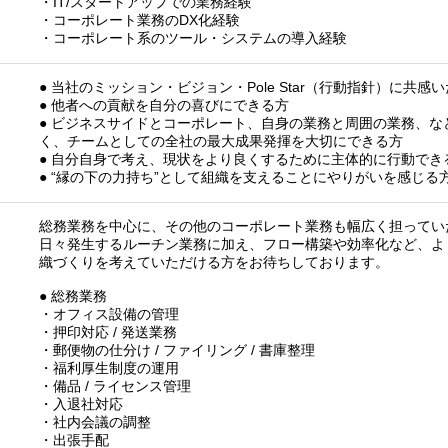
・IT/スタートアップでの業務経験
・コーポレート業務のDX化経験
・コーポレート系のツール・システムの導入経験
● 当社のミッション・ビジョン・Pole Star（行動指針）に共感
● 他者への貢献を自分の喜びにできる方
● ビジネスサイドとコーポレート、自身の業務と周囲の業務、な
く、チームとしての全社の最大成果発揮を大切にできる方
● 自分自身で考え、現状をより良くするために主体的に行動でき
● “縁の下の力持ち”として組織を支えることにやりがいを感じる
総務業務を中心に、その他のコーポレート業務も幅広く担ってい
日々発生するルーチン業務に加え、フロー構築や効率化など、よ
織づくりを考えていただける方をお待ちしております。
● 総務業務
・オフィス設備の管理
・押印対応 / 発送業務
・郵便物の仕分け / ファイリング / 書庫整理
・福利厚生制度の運用
・備品 / ライセンス管理
・入退社対応
・社内会議の調整
・出張手配