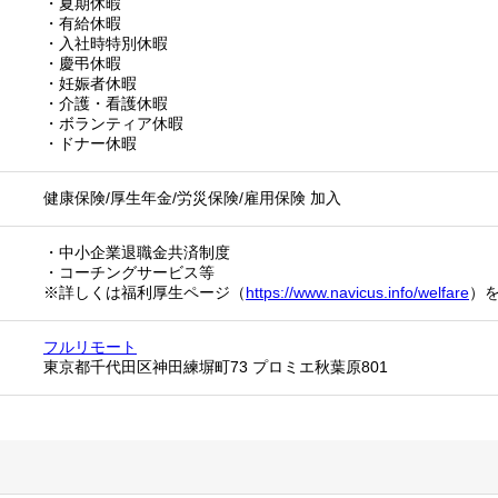
・夏期休暇
・有給休暇
・入社時特別休暇
・慶弔休暇
・妊娠者休暇
・介護・看護休暇
・ボランティア休暇
・ドナー休暇
健康保険/厚生年金/労災保険/雇用保険 加入
・中小企業退職金共済制度
・コーチングサービス等
※詳しくは福利厚生ページ（
https://www.navicus.info/welfare
）
フルリモート
東京都千代田区神田練塀町73 プロミエ秋葉原801