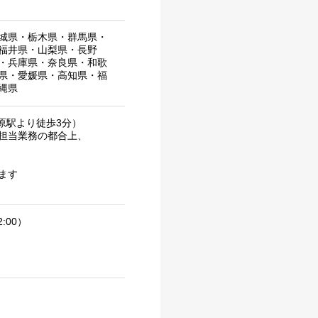
城県
・
栃木県
・
群馬県
・
福井県
・
山梨県
・
長野
・
兵庫県
・
奈良県
・
和歌
県
・
愛媛県
・
高知県
・
福
縄県
原駅より徒歩3分）
担当業務の都合上、
ます
:00）