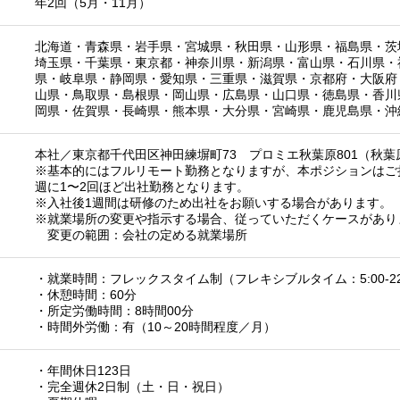
年2回（5月・11月）
北海道
・
青森県
・
岩手県
・
宮城県
・
秋田県
・
山形県
・
福島県
・
茨
埼玉県
・
千葉県
・
東京都
・
神奈川県
・
新潟県
・
富山県
・
石川県
・
県
・
岐阜県
・
静岡県
・
愛知県
・
三重県
・
滋賀県
・
京都府
・
大阪府
山県
・
鳥取県
・
島根県
・
岡山県
・
広島県
・
山口県
・
徳島県
・
香川
岡県
・
佐賀県
・
長崎県
・
熊本県
・
大分県
・
宮崎県
・
鹿児島県
・
沖
本社／東京都千代田区神田練塀町73 プロミエ秋葉原801（秋葉
※基本的にはフルリモート勤務となりますが、本ポジションはご
週に1〜2回ほど出社勤務となります。
※入社後1週間は研修のため出社をお願いする場合があります。
※就業場所の変更や指示する場合、従っていただくケースがあり
​ 変更の範囲：会社の定める就業場所
・就業時間：フレックスタイム制（フレキシブルタイム：5:00-22
・休憩時間：60分
・所定労働時間：8時間00分
・時間外労働：有（10～20時間程度／月）
・年間休日123日
・完全週休2日制（土・日・祝日）