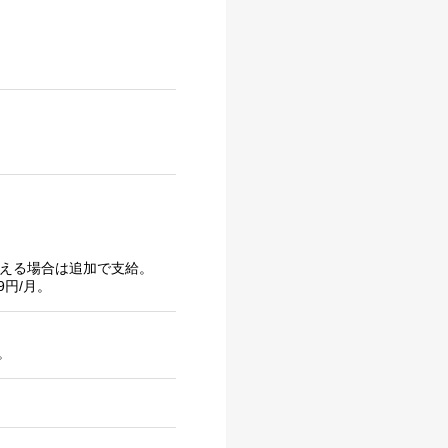
超える場合は追加で支給。
9円/月。
。