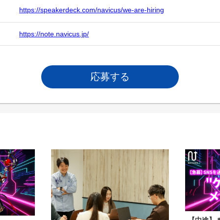
https://speakerdeck.com/navicus/we-are-hiring
https://note.navicus.jp/
応募する
【中途】