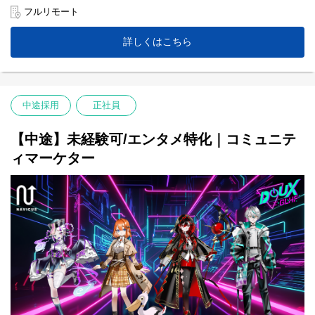
フルリモート
NAVICUSはフルリモート組織のためオンラインで業務が完結する
仕組みづくりを目指し、常に新しいコーポレート業務・体制づく
詳しくはこちら
りにトライしています。新しいサービスやツールの調査・導入、
業務フローの改善を楽しむことができます。また、全社員からの
推薦で決まるMVPなどの社内表彰でコーポレートメンバーも表彰
された実績があり、感謝だけでなく日々の努力が成果として認め
られる環境です。
中途採用
正社員
【中途】未経験可/エンタメ特化｜コミュニテ
ィマーケター