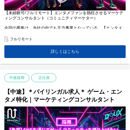
【未経験可/フルリモート】エンタメファンを熱狂させるマーケテ
ィングコンサルタント（コミュニティマーケター）
今回の募集は、当社の中でも主力事業となっている、【エンタメ
領域に特化】した専門チーム「Doux（ドゥ）」で、『JoBではな
くGameをする、マーケティングコンサルタント/コミュニティマ
フルリモート
ーケター』を募集します！
詳しくはこちら
「好きなアーティスト界隈をもっと盛げたい!」「好きなゲームの
コミュニティを盛り上げたい!」
そのためには、より熱狂的なファンを増やすことが大事だと考え
ています。
中途採用
正社員
2023年末にプライム上場企業のPR TIMESグループにジョイン
し、国内外の旬なビッグタイトルからたくさんのご支援のお引き
合いを頂いています。エンタメ大好きな個性豊かな面々の一員と
【中途】＊バイリンガル求人＊ ゲーム・エン
して私たちと一緒に冒険に出ませんか?
タメ特化｜マーケティングコンサルタント
経験は問いません。熱いエンタメへの愛をお持ちの方のご応募を
お待ちしています。