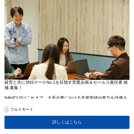
経営と共にSNSマーケNo.1を目指す営業企画＆セールス責任者 候
補 募集！
NAVICUSはこれまで、大手企業における支援実績や実力を評価さ
れ、口コミやプラットフォームからの紹介などを中心に取引先を
拡大してきました。現在、日本No.1のSNSマーケティングカンパ
フルリモート
ニーを目指し、ブランディングやマーケティング強化中です。新
たな顧客アプローチやPR TIMES社との協働を通じ、事業拡大を図
詳しくはこちら
る、営業企画＆セールス責任者 候補を募集しています。