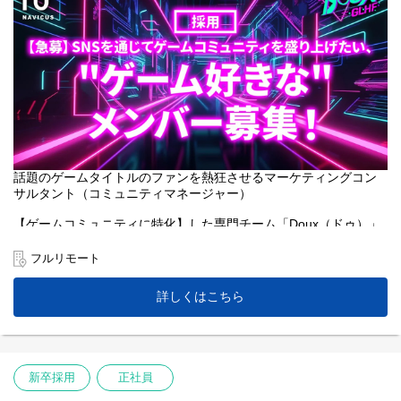
話題のゲームタイトルのファンを熱狂させるマーケティングコン
サルタント（コミュニティマネージャー）
【ゲームコミュニティに特化】した専門チーム「Doux（ドゥ）」
で、『JoBではなくGameをする、マーケティングコンサルタント/
コミュニティマネージャー』を募集します！
フルリモート
「好きなゲームには長く続いてほしい...サ終してほしくない！」そ
詳しくはこちら
のためには、コミュニティを盛りあげて、より熱狂的なファンを
増やすことが大事だと考えています。2023年末にPR TIMESグル
ープにジョインし、国内外の旬なビッグタイトルからたくさんの
ご支援のお引き合いを頂いています。個性豊かな面々が集まる
「最強編成パーティ」 の一員として私たちと一緒に冒険に出ませ
新卒採用
正社員
んか？