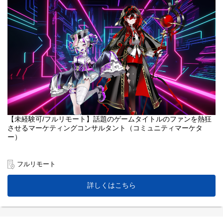
【未経験可/フルリモート】話題のゲームタイトルのファンを熱狂
させるマーケティングコンサルタント（コミュニティマーケタ
ー）
今回の募集は、当社の中でも主力事業となっている、【ゲームコ
ミュニティに特化】した専門チーム「Doux（ドゥ）」で、『JoB
フルリモート
ではなくGameをする、マーケティングコンサルタント/コミュニ
ティマーケター』を募集します！
詳しくはこちら
「好きなゲームには長く続いてほしい！サ終してほしくない!」
そのためには、コミュニティを盛りあげて、より熱狂的なファン
を増やし、継続率を上げることが大事だと考えています。