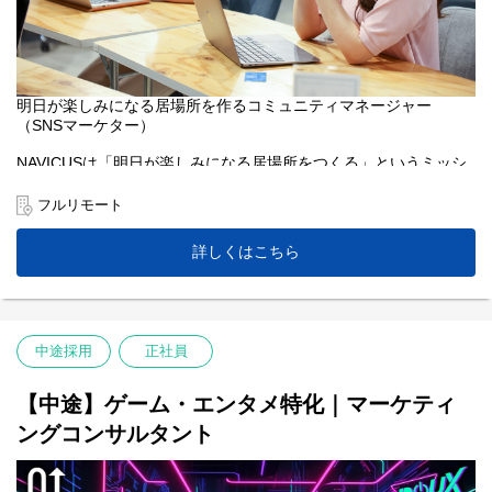
明日が楽しみになる居場所を作るコミュニティマネージャー
（SNSマーケター）
NAVICUSは「明日が楽しみになる居場所をつくる」というミッシ
ョンのもと、日本No.1のSNSマーケティングカンパニーを目指し
ています。一つひとつのコミュニティに目を向け、課題を見つ
フルリモート
け、誰かにとっての最高の居場所をつくる。それがわたしたち
NAVICUSの仕事です。
詳しくはこちら
2023年12月にPR TIMESグループに参画し、より多くの価値提供
機会を手にした私たちは、SNSマーケティング支援事業をさらに
強化し、クライアント課題に対して共に考え、動き、挑戦に取り
組むコミュニティマネージャーを募集しています。
中途採用
正社員
【中途】ゲーム・エンタメ特化｜マーケティ
ングコンサルタント