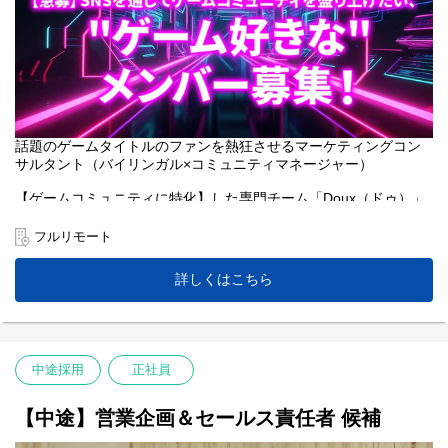
話題のゲームタイトルのファンを熱狂させるマーケティングコン
サルタント（バイリンガル×コミュニティマネージャー）
【ゲームコミュニティに特化】した専門チーム「Doux（ドゥ）」
で、英語活用必須の『JoBではなくGameをする、マーケティング
コンサルタント/コミュニティマネージャー』を募集します！
フルリモート
特に、 海外のゲームタイトルの日本市場展開、日本のゲームタイ
詳しくはこちら
トルの海外市場展開など、英語が必須のプロジェクトが増加中の
ため、【バイリンガル】人材を募集しています。
「好きなゲームには長く続いてほしい...サ終してほしくない！」そ
のためには、コミュニティを盛りあげて、より熱狂的なファンを
中途採用
正社員
増やすことが大事だと考えています。2023年末にPR TIMESグル
ープにジョインし、国内外の旬なビッグタイトルからたくさんの
ご支援のお引き合いを頂いています。個性豊かな面々が集まる
【中途】営業企画＆セールス責任者 候補
「最強編成パーティ」 の一員として私たちと一緒に冒険に出ませ
んか？