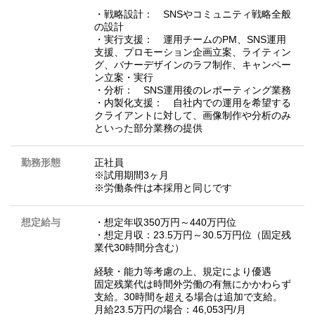
・戦略設計： SNSやコミュニティ戦略全般
の設計
・実行支援： 運用チームのPM、SNS運用
支援、プロモーション企画立案、ライティン
グ、バナーデザインのラフ制作、キャンペー
ン立案・実行
・分析： SNS運用後のレポーティング業務
・内製化支援： 自社内での運用を希望する
クライアントに対して、画像制作や分析のみ
といった部分業務の提供
勤務形態
正社員
※試用期間3ヶ月
※労働条件は本採用と同じです
想定給与
・想定年収350万円～440万円位
・想定月収：23.5万円～30.5万円位（固定残
業代30時間分含む）
経験・能力等考慮の上、規定により優遇
固定残業代は時間外労働の有無にかかわらず
支給。30時間を超える場合は追加で支給。
月給23.5万円の場合：46,053円/月