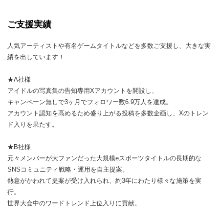
ご支援実績
人気アーティストや有名ゲームタイトルなどを多数ご支援し、大きな実
績を出しています！
★A社様
アイドルの写真集の告知専用Xアカウントを開設し、
キャンペーン無しで3ヶ月でフォロワー数6.9万人を達成。
アカウント認知を高めるため盛り上がる投稿を多数企画し、Xのトレン
ド入りを果たす。
★B社様
元々メンバーが大ファンだった大規模eスポーツタイトルの長期的な
SNSコミュニティ戦略・運用を自主提案。
熱意がかわれて提案が受け入れられ、約3年にわたり様々な施策を実
行。
世界大会中のワードトレンド上位入りに貢献。