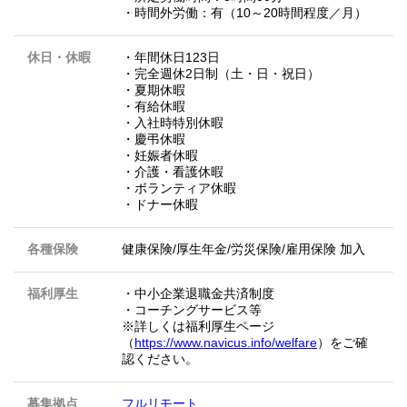
・時間外労働：有（10～20時間程度／月）
休日・休暇
・年間休日123日
・完全週休2日制（土・日・祝日）
・夏期休暇
・有給休暇
・入社時特別休暇
・慶弔休暇
・妊娠者休暇
・介護・看護休暇
・ボランティア休暇
・ドナー休暇
各種保険
健康保険/厚生年金/労災保険/雇用保険 加入
福利厚生
・中小企業退職金共済制度
・コーチングサービス等
※詳しくは福利厚生ページ
（
https://www.navicus.info/welfare
）をご確
認ください。
募集拠点
フルリモート