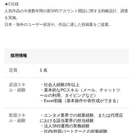
★C社様
人気作品の今後数年間の新SNSアカウント開設に関する戦略設計、調査
を実施。
日本・海外のユーザー状況や、作品に適した投稿案をご提案。
採用情報
定員
1 名
必須スキ
・社会人経験2年以上
ル・経験
・基本的なPCスキル（メール、チャットツ
ールの利用、タイピングなど）
・Excel初級（基本操作や表作成ができる）
歓迎スキ
・エンタメ業界での就業経験、または代理店
ル・経験
における該当業界の担当経験
・法人SNS運用の実務経験
・社内/外部パートナーとの折衝経験