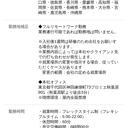
口県
・
徳島県
・
香川県
・
愛媛県
・
高知県
・
福
岡県
・
佐賀県
・
長崎県
・
熊本県
・
大分県
・
宮
崎県
・
鹿児島県
・
沖縄県
勤務地補足
◆フルリモートワーク勤務
業務遂行可能であれば勤務地は問いません。
※入社後1週間は研修のため出社をお願いす
る場合があります。
※業務内容によっては本社やクライアント先
での打ち合わせが発生します。
※就業場所の変更や指示する場合、従ってい
ただくケースがあります
​ 変更の範囲：会社の定める就業場所
◆​本社オフィス
東京都千代田区神田練塀町73プロミエ秋葉原
801（秋葉原駅より徒歩3分）
※喫煙環境：屋内全面禁煙
勤務時間
・就業時間：フレックスタイム制（フレキシ
ブルタイム：5:00-22:00）
・休憩時間：60分
・所定労働時間：8時間00分