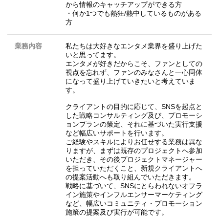
から情報のキャッチアップができる方
・何か1つでも熱狂/熱中しているものがある
方
業務内容
私たちは大好きなエンタメ業界を盛り上げた
いと思ってます。
エンタメが好きだからこそ、ファンとしての
視点を忘れず、ファンのみなさんと一心同体
になって盛り上げていきたいと考えていま
す。
クライアントの目的に応じて、SNSを起点と
した戦略コンサルティング及び、プロモーシ
ョンプランの策定、それに基づいた実行支援
など幅広いサポートを行います。
ご経験やスキルによりお任せする業務は異な
りますが、まずは既存のプロジェクトへ参加
いただき、その後プロジェクトマネージャー
を担っていただくこと、新規クライアントへ
の提案活動へも取り組んでいただきます。
戦略に基づいて、SNSにとらわれないオフラ
イン施策やインフルエンサーマーケティング
など、幅広いコミュニティ・プロモーション
施策の提案及び実行が可能です。