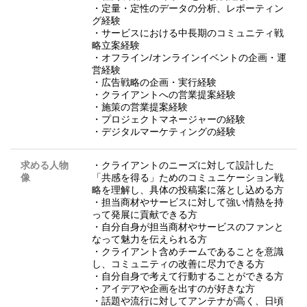
・定量・定性のデータの分析、レポーティン
グ経験
・サービスにおける中長期のコミュニティ戦
略立案経験
・オフライン/オンラインイベントの企画・運
営経験
・広告戦略の企画・実行経験
・クライアントへの営業提案経験
・施策の営業提案経験
・プロジェクトマネージャーの経験
・デジタルマーケティングの経験
求める人物
・クライアントのニーズに対して設計した
像
「共感を得る」ためのコミュニケーション戦
略を理解し、具体の投稿案に落とし込める方
・担当商材やサービスに対して強い情熱を持
って発展に貢献できる方
・自分自身が担当商材やサービスのファンと
なって魅力を伝えられる方
・クライアント含めチームであることを意識
し、コミュニティの改善に尽力できる方
・自分自身で考えて行動することができる方
・アイデアや企画を出すのが好きな方
・話題や流行に対してアンテナが高く、日頃