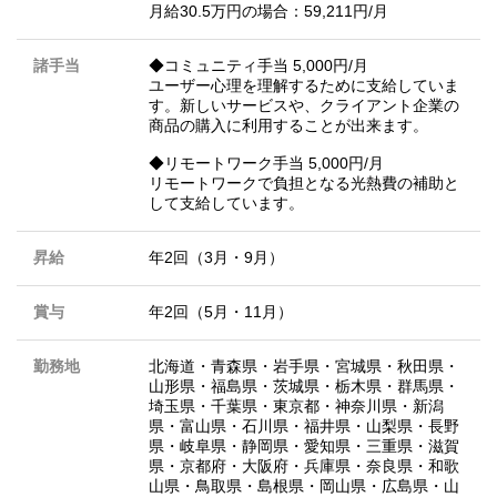
月給30.5万円の場合：59,211円/月
諸手当
◆コミュニティ手当 5,000円/月
ユーザー心理を理解するために支給していま
す。新しいサービスや、クライアント企業の
商品の購入に利用することが出来ます。
◆リモートワーク手当 5,000円/月
リモートワークで負担となる光熱費の補助と
して支給しています。
昇給
年2回（3月・9月）
賞与
年2回（5月・11月）
勤務地
北海道
・
青森県
・
岩手県
・
宮城県
・
秋田県
・
山形県
・
福島県
・
茨城県
・
栃木県
・
群馬県
・
埼玉県
・
千葉県
・
東京都
・
神奈川県
・
新潟
県
・
富山県
・
石川県
・
福井県
・
山梨県
・
長野
県
・
岐阜県
・
静岡県
・
愛知県
・
三重県
・
滋賀
県
・
京都府
・
大阪府
・
兵庫県
・
奈良県
・
和歌
山県
・
鳥取県
・
島根県
・
岡山県
・
広島県
・
山