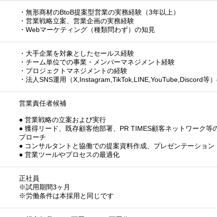
・無形商材のBtoB提案型営業の実務経験（3年以上）
・営業戦略立案、営業企画の実務経験
・Webマーケティング（種類問わず）の知見
・大手企業を対象としたセールス経験
・チーム単位での事業・メンバーマネジメント経験
・プロジェクトマネジメントの経験
・法人SNS運用（X,Instagram,TikTok,LINE,YouTube,Discor
営業責任者候補
● 営業戦略の立案および実行
● 獲得リード、既存顧客他部署、PR TIMES顧客ネットワーク
プローチ
● コンサルタントと協働での提案資料作成、プレゼンテーション
● 営業ツールやプロセスの最適化
正社員
※試用期間3ヶ月
※労働条件は本採用と同じです