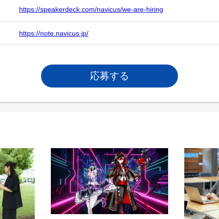
https://speakerdeck.com/navicus/we-are-hiring
https://note.navicus.jp/
応募する