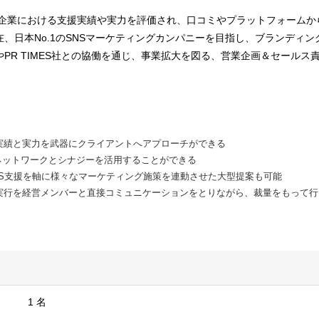
大手企業における支援実績や実力を評価され、口コミやプラットフォーム
、日本No.1のSNSマーケティングカンパニーを目指し、ブランディ
PR TIMES社との協働を通じ、事業拡大を図る、営業企画＆セールス
た実績と実力を武器にクライアントへアプローチができる
顧客ネットワークとシナジーを活用することができる
NS支援を軸に様々なマーケティング施策を連動させた大型提案も可能
・実行を経営メンバーと直接コミュニケーションをとりながら、裁量をもって
1 名