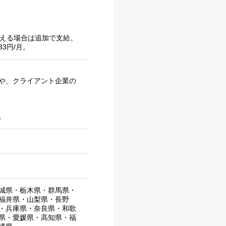
超える場合は追加で支給。
33円/月。
や、クライアント企業の
。
城県
・
栃木県
・
群馬県
・
福井県
・
山梨県
・
長野
・
兵庫県
・
奈良県
・
和歌
県
・
愛媛県
・
高知県
・
福