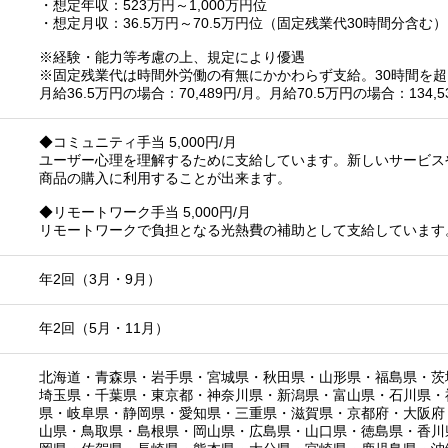
・想定年収：523万円～1,000万円位
・想定月収：36.5万円～70.5万円位（固定残業代30時間分含む）
※経験・能力等考慮の上、規定により優遇
※固定残業代は時間外労働の有無にかかわらず支給。30時間を
月給36.5万円の場合：70,489円/月。月給70.5万円の場合：134,5
◆コミュニティ手当 5,000円/月
ユーザー心理を理解するために支給しています。新しいサービス
商品の購入に利用することが出来ます。
◆リモートワーク手当 5,000円/月
リモートワークで負担となる光熱費の補助として支給しています
年2回（3月・9月）
年2回（5月・11月）
北海道
・
青森県
・
岩手県
・
宮城県
・
秋田県
・
山形県
・
福島県
・
茨
埼玉県
・
千葉県
・
東京都
・
神奈川県
・
新潟県
・
富山県
・
石川県
・
県
・
岐阜県
・
静岡県
・
愛知県
・
三重県
・
滋賀県
・
京都府
・
大阪府
山県
・
鳥取県
・
島根県
・
岡山県
・
広島県
・
山口県
・
徳島県
・
香川