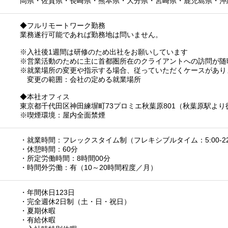
岡県
・
佐賀県
・
長崎県
・
熊本県
・
大分県
・
宮崎県
・
鹿児島県
・
沖
◆フルリモートワーク勤務
業務遂行可能であれば勤務地は問いません。
※入社後1週間は研修のため出社をお願いしています
※営業活動のために主に首都圏所在のクライアントへの訪問が随
※就業場所の変更や指示する場合、従っていただくケースがあり
​ 変更の範囲：会社の定める就業場所
◆​本社オフィス
東京都千代田区神田練塀町73プロミエ秋葉原801（秋葉原駅より
※喫煙環境：屋内全面禁煙
・就業時間：フレックスタイム制（フレキシブルタイム：5:00-22
・休憩時間：60分
・所定労働時間：8時間00分
・時間外労働：有（10～20時間程度／月）
・年間休日123日
・完全週休2日制（土・日・祝日）
・夏期休暇
・有給休暇