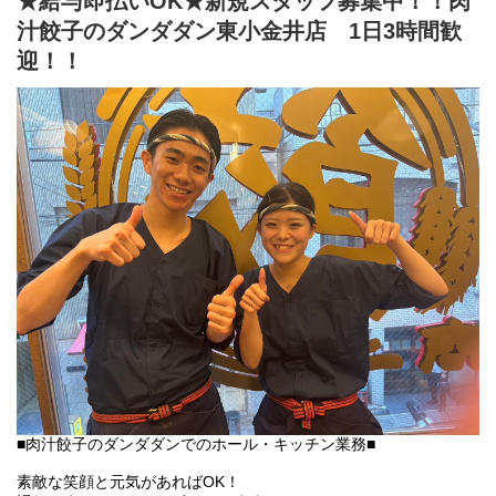
★給与即払いOK★新規スタッフ募集中！！肉
「肉汁餃子のダンダダン」では、
バイトも社員も全員が下の名前で呼び合います!
汁餃子のダンダダン東小金井店 1日3時間歓
フランクで楽しい環境が1番の魅力です♪
迎！！
■肉汁餃子のダンダダンでのホール・キッチン業務■
素敵な笑顔と元気があればOK！