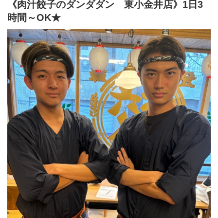
開店準備(清掃やテーブルセッティング・仕込み等)や
《肉汁餃子のダンダダン 東小金井店》1日3
ランチタイムの接客・簡単な調理。
時間～OK★
★主婦(夫)、ミドル・シニアも活躍中！
「肉汁餃子のダンダダン」では、
バイトも社員も全員が下の名前で呼び合います!
フランクで楽しい環境が1番の魅力です♪