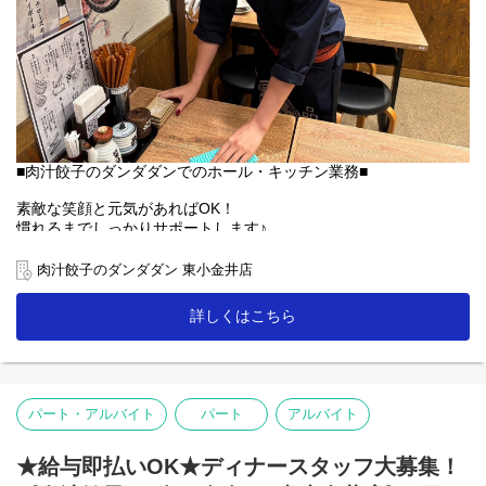
■肉汁餃子のダンダダンでのホール・キッチン業務■
素敵な笑顔と元気があればOK！
慣れるまでしっかりサポートします♪
【ホール】
肉汁餃子のダンダダン 東小金井店
「何もつけないで食べられるようになっていますので、
まずはそのままお召し上がり下さい」
詳しくはこちら
「肉汁焼餃子」を提供する時は、こんな説明を！
お客様との距離、めっちゃ近いので接客を楽しんで下さいね♪
【キッチン】
パート・アルバイト
パート
アルバイト
未経験者の方にも無理なくスタートできる簡単な調理がメイン！
人気の「肉汁焼餃子」も上手に焼ける様に！
★給与即払いOK★ディナースタッフ大募集！
【ランチ】