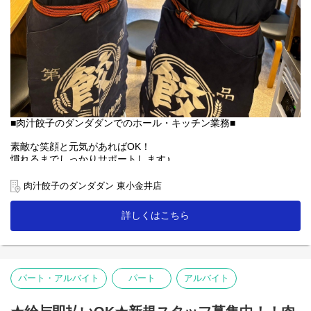
■肉汁餃子のダンダダンでのホール・キッチン業務■
素敵な笑顔と元気があればOK！
慣れるまでしっかりサポートします♪
【ホール】
肉汁餃子のダンダダン 東小金井店
「何もつけないで食べられるようになっていますので、
まずはそのままお召し上がり下さい」
詳しくはこちら
「肉汁焼餃子」を提供する時は、こんな説明を！
お客様との距離、めっちゃ近いので接客を楽しんで下さいね♪
【キッチン】
パート・アルバイト
パート
アルバイト
未経験者の方にも無理なくスタートできる簡単な調理がメイン！
人気の「肉汁焼餃子」も上手に焼ける様に！