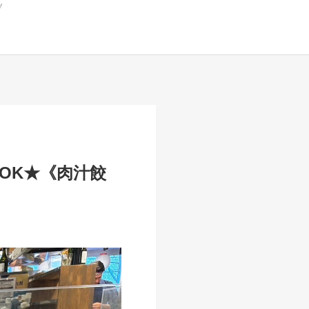
OK★《肉汁餃