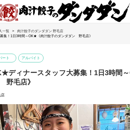
人一覧
肉汁餃子のダンダダン 野毛店
募集！1日3時間～OK★《肉汁餃子のダンダダン 野毛店》
パート
アルバイト
K★ディナースタッフ大募集！1日3時間～
 野毛店》
毛店