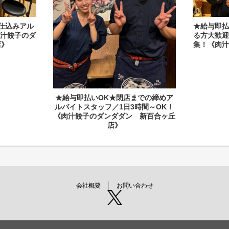
仕込みアル
★給与即払
汁餃子のダ
る方大歓
店》
集！《肉
★給与即払いOK★閉店までの締めア
ルバイトスタッフ／1日3時間～OK！
《肉汁餃子のダンダダン 新百合ヶ丘
店》
会社概要
お問い合わせ