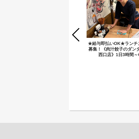
※20歳以上限定※★給与即払いOK★
★給与即払いOK★ランチ
ランチスタッフ募集！《肉汁餃子のダ
募集！《肉汁餃子のダンダ
ンダダン 恵比寿店》アルバイト・パ
西口店》1日3時間～
ート