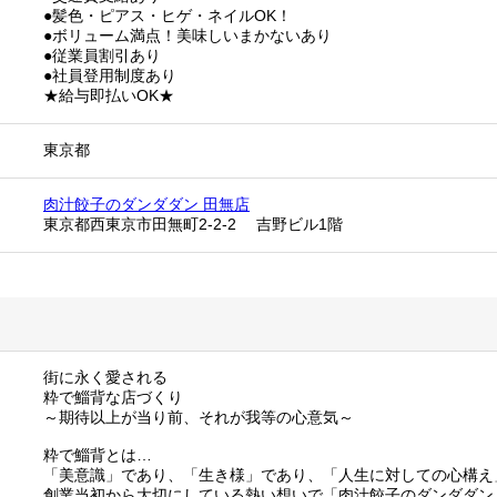
●髪色・ピアス・ヒゲ・ネイルOK！
●ボリューム満点！美味しいまかないあり
●従業員割引あり
●社員登用制度あり
★給与即払いOK★
東京都
肉汁餃子のダンダダン 田無店
東京都西東京市田無町2-2-2 吉野ビル1階
街に永く愛される
粋で鯔背な店づくり
～期待以上が当り前、それが我等の心意気～
粋で鯔背とは…
「美意識」であり、「生き様」であり、「人生に対しての心構え
創業当初から大切にしている熱い想いで「肉汁餃子のダンダダン