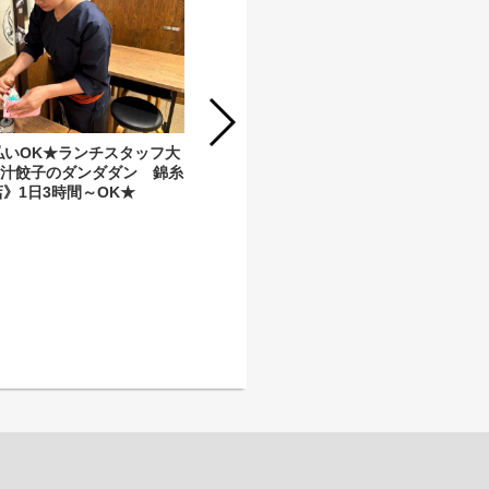
払いOK★ランチスタッフ大
【労務スタッフ】「肉汁餃子のダンダ
肉汁餃子のダンダダン 錦糸
ダン」労務スタッフ募集★≪服装自由
》1日3時間～OK★
／月残業平均20時間以内≫