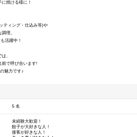
手に焼ける様に！
ッティング・仕込み等)や
な調理。
アも活躍中！
では、
名前で呼び合います!
の魅力です♪
5 名
未経験大歓迎！
餃子が大好きな人！
接客が好きな人！